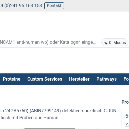
9 (0)241 95 163 153
Kontakt
KI Modus
Proteine
Custom Services
Hersteller
Pathways
Fo
Pr
on 24GB5760) (ABIN7799149) detektiert spezifisch C-JUN
5
zifisch mit Proben aus Human.
Z