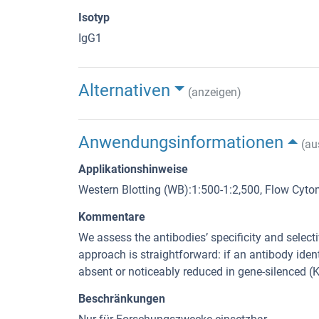
Isotyp
IgG1
Alternativen
(anzeigen)
Anwendungsinformationen
(au
Applikationshinweise
Western Blotting (WB):1:500-1:2,500, Flow Cyto
Kommentare
We assess the antibodies’ specificity and selec
approach is straightforward: if an antibody identi
absent or noticeably reduced in gene-silenced (KD
Beschränkungen