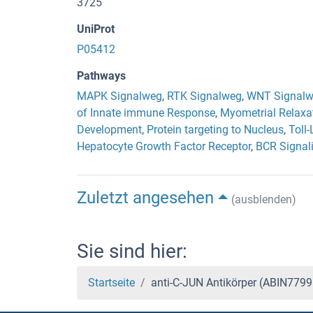
3725
UniProt
P05412
Pathways
MAPK Signalweg
,
RTK Signalweg
,
WNT Signal
of Innate immune Response
,
Myometrial Relaxa
Development
,
Protein targeting to Nucleus
,
Toll
Hepatocyte Growth Factor Receptor
,
BCR Signal
Zuletzt angesehen
(ausblenden)
Sie sind hier:
Startseite
anti-C-JUN Antikörper (ABIN779