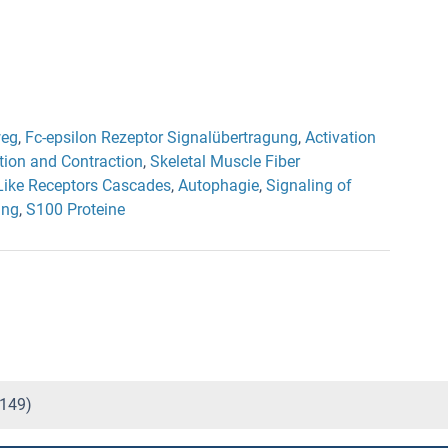
weg
,
Fc-epsilon Rezeptor Signalübertragung
,
Activation
tion and Contraction
,
Skeletal Muscle Fiber
-Like Receptors Cascades
,
Autophagie
,
Signaling of
ing
,
S100 Proteine
9149)