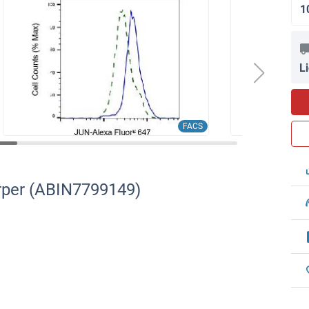
1
L
FACS
örper (ABIN7799149)