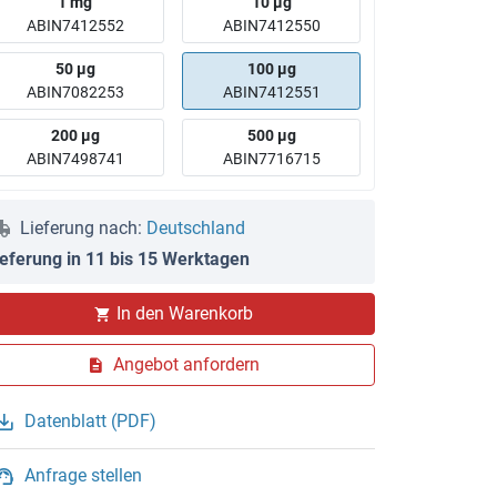
1 mg
10 μg
ABIN7412552
ABIN7412550
50 μg
100 μg
ABIN7082253
ABIN7412551
200 μg
500 μg
ABIN7498741
ABIN7716715
Lieferung nach:
Deutschland
ieferung in 11 bis 15 Werktagen
In den Warenkorb
Angebot anfordern
Datenblatt (PDF)
Anfrage stellen