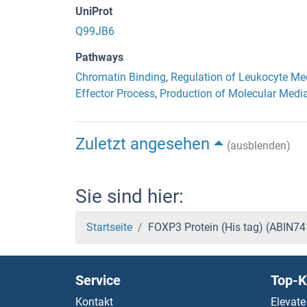
UniProt
Q99JB6
Pathways
Chromatin Binding
,
Regulation of Leukocyte Me
Effector Process
,
Production of Molecular Medi
Zuletzt angesehen
(ausblenden)
Sie sind hier:
Startseite
FOXP3 Protein (His tag) (ABIN7
Service
Top-K
Kontakt
Elevate