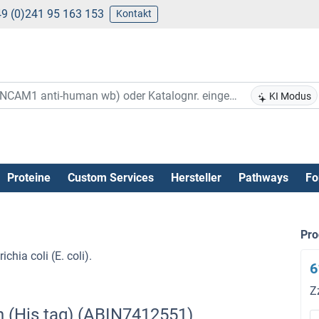
9 (0)241 95 163 153
Kontakt
KI Modus
Proteine
Custom Services
Hersteller
Pathways
Fo
)
Pr
hia coli (E. coli).
6
Z
n (His tag) (ABIN7412551)