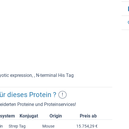
ic expression, , N-terminal His Tag
r dieses Protein ?
!
iderten Proteine und Proteinservices!
ssystem
Konjugat
Origin
Preis ab
in
Strep Tag
Mouse
15.754,29 €