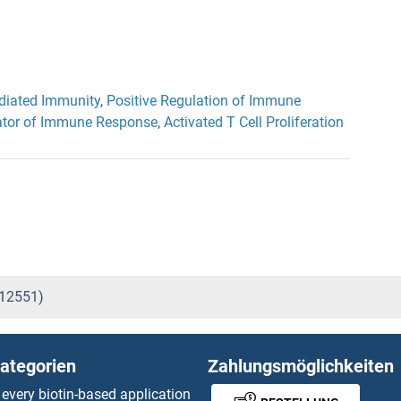
diated Immunity
,
Positive Regulation of Immune
ator of Immune Response
,
Activated T Cell Proliferation
412551)
ategorien
Zahlungsmöglichkeiten
 every biotin-based application