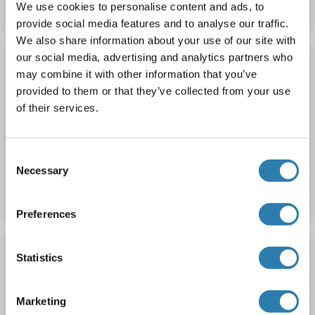
Datenblatt
Details
We use cookies to personalise content and ads, to
provide social media features and to analyse our traffic.
We also share information about your use of our site with
ROCKLAND ORIGINAL
our social media, advertising and analytics partners who
may combine it with other information that you’ve
Bovine Brain (Stripped)
provided to them or that they’ve collected from your use
Rockland bv-t266
EM, IHC, WB
Wirt: Cow
Normal
of their services.
Brain
Consent
Produktnummer ABIN1044102
Necessary
Selection
Datenblatt
Details
Preferences
ROCKLAND ORIGINAL
Statistics
Bovine Corpus Striatum
Rockland bv-t267
Wirt: Cow
Normal
Corpus Striatum
Marketing