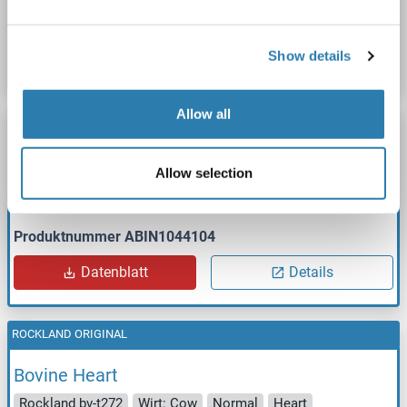
Produktnummer ABIN1044103
Datenblatt
Details
Show details
Allow all
ROCKLAND ORIGINAL
Bovine Eye
Allow selection
Rockland bv-t270
Wirt: Cow
Normal
Eye
Produktnummer ABIN1044104
Datenblatt
Details
ROCKLAND ORIGINAL
Bovine Heart
Rockland bv-t272
Wirt: Cow
Normal
Heart