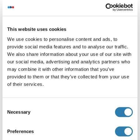
Optimal working dilution should be determined by the
investigator.
Kommentare
This website uses cookies
Isoelectric Point:4.6
We use cookies to personalise content and ads, to
Beschränkungen
provide social media features and to analyse our traffic.
We also share information about your use of our site with
Nur für Forschungszwecke einsetzbar
our social media, advertising and analytics partners who
may combine it with other information that you’ve
Handhabung
provided to them or that they’ve collected from your use
(ausblenden)
of their services.
Format
Lyophilized
Consent
Buffer
Necessary
Selection
PBS, pH 7.4, containing 0.01 % SKL, 1 mM DTT, 5 %
Trehalose and Proclin300.
Preferences
Konservierungsmittel