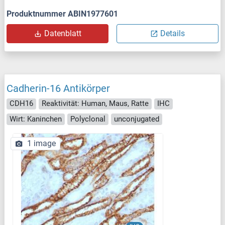
Produktnummer ABIN1977601
Datenblatt
Details
Cadherin-16 Antikörper
CDH16
Reaktivität: Human, Maus, Ratte
IHC
Wirt: Kaninchen
Polyclonal
unconjugated
1 image