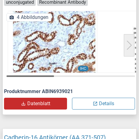
unconjugated
Recombinant Antibody
4 Abbildungen
IHC
Produktnummer ABIN6939021
Datenblatt
Details
Cadherin-16 Antikörper (AA 371-507)