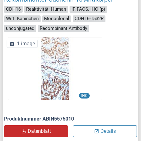
CDH16
Reaktivität: Human
IF, FACS, IHC (p)
Wirt: Kaninchen
Monoclonal
CDH16-1532R
unconjugated
Recombinant Antibody
1 image
IHC
Produktnummer ABIN5575010
Datenblatt
Details