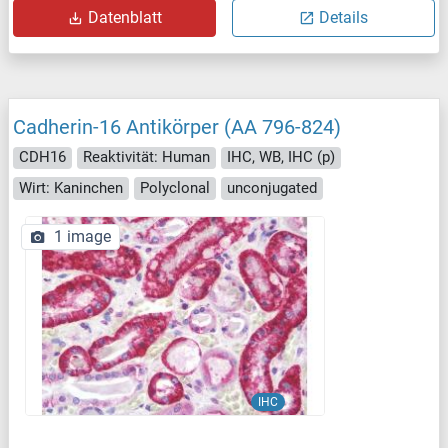
Datenblatt
Details
Cadherin-16 Antikörper (AA 796-824)
CDH16
Reaktivität: Human
IHC, WB, IHC (p)
Wirt: Kaninchen
Polyclonal
unconjugated
1 image
IHC