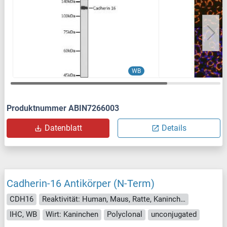
WB
Produktnummer ABIN7266003
Datenblatt
Details
Cadherin-16 Antikörper (N-Term)
CDH16
Reaktivität: Human, Maus, Ratte, Kaninchen, Hund, Meerschweinchen, Rind (Kuh), Pferd
IHC, WB
Wirt: Kaninchen
Polyclonal
unconjugated