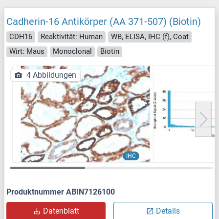
Cadherin-16 Antikörper (AA 371-507) (Biotin)
CDH16
Reaktivität: Human
WB, ELISA, IHC (f), Coat
Wirt: Maus
Monoclonal
Biotin
4 Abbildungen
IHC
Produktnummer ABIN7126100
Datenblatt
Details