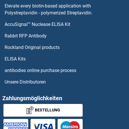
CACNG1 Antikörper
Elevate every biotin-based application with
Polystreptavidin - polymerized Streptavidin.
CACNB4 Antikörper
AccuSignal™ Nuclease ELISA Kit
CADM1 Antikörper
Rabbit RFP Antibody
CADM2 Antikörper
Rockland Original products
CADPS Antikörper
ELISA Kits
antibodies online purchase process
CADPS2 Antikörper
Unsere Distributoren
CALB1 Antikörper
Zahlungsmöglichkeiten
CALCB Antikörper
BESTELLUNG
Calcineurin A Antikörper
Calcineurin B Antikörper