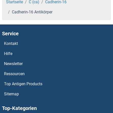
CAD Antikörper
Startseite
C (ca)
Cadherin-16
Cadherin-16 Antikörper
CACYBP Antikörper
CACTIN Antikörper
Service
CACNG8 Antikörper
Kontakt
CACNG7 Antikörper
Hilfe
Newsletter
CACNG6 Antikörper
Ressourcen
CACNG5 Antikörper
Top Antigen Products
CACNG4 Antikörper
Sitemap
CACNG3 Antikörper
Top-Kategorien