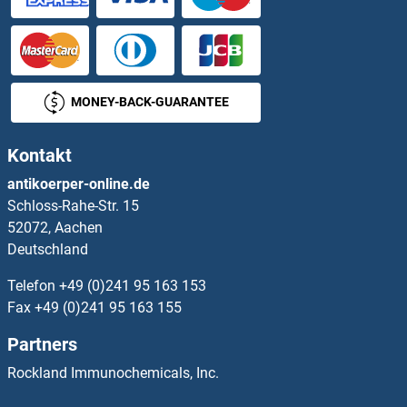
Calcitonin Antikörper
Calcitonin Receptor Antikörper
MONEY-BACK-GUARANTEE
Calcium ATPase At 60A Antikörper
Kontakt
Calcium Binding and Coiled-Coil Domain 1 Antikörper
antikoerper-online.de
Schloss-Rahe-Str. 15
Calcium Binding Protein P22 Antikörper
52072, Aachen
Deutschland
Calcium Independent Phospholipase A2 Antikörper
Telefon
+49 (0)241 95 163 153
Calcium Responsive Transcription Factor Antikörper
Fax
+49 (0)241 95 163 155
Partners
Calcium/calmodulin-Dependent Protein Kinase I Antikörper
Rockland Immunochemicals, Inc.
Calcium/calmodulin-Dependent Protein Kinase II Antikörper