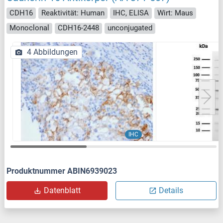
CDH16
Reaktivität: Human
IHC, ELISA
Wirt: Maus
Monoclonal
CDH16-2448
unconjugated
4 Abbildungen
IHC
Produktnummer ABIN6939023
Datenblatt
Details