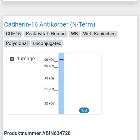
Cadherin-16 Antikörper (N-Term)
CDH16
Reaktivität: Human
WB
Wirt: Kaninchen
Polyclonal
unconjugated
1 image
WB
Produktnummer ABIN634728