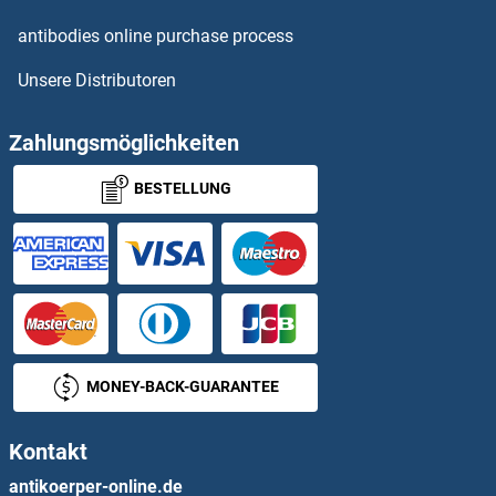
CACTIN Antikörper
antibodies online purchase process
Unsere Distributoren
CACYBP Antikörper
CAD Antikörper
Zahlungsmöglichkeiten
BESTELLUNG
Cadherin 12 Antikörper
Cadherin 13 Antikörper
Cadherin 20 Antikörper
Cadherin 24 Antikörper
MONEY-BACK-GUARANTEE
Cadherin 4 Antikörper
Kontakt
Cadherin 5 Antikörper
antikoerper-online.de