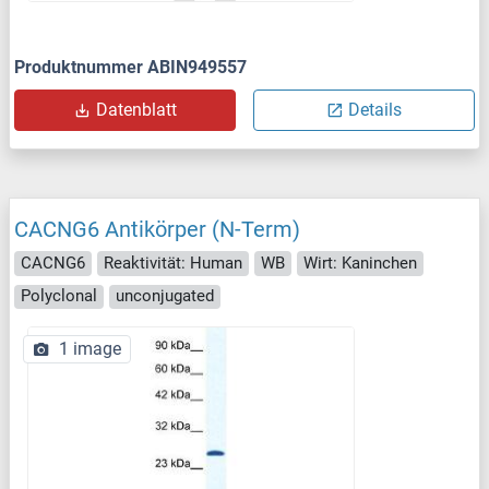
Produktnummer ABIN949557
Datenblatt
Details
CACNG6 Antikörper (N-Term)
CACNG6
Reaktivität: Human
WB
Wirt: Kaninchen
Polyclonal
unconjugated
1 image