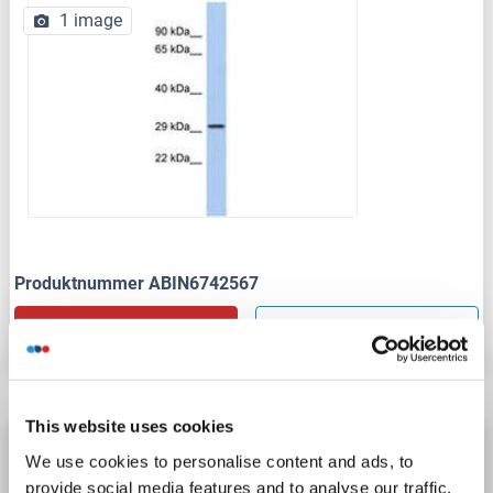
1 image
Produktnummer ABIN6742567
Datenblatt
Details
This website uses cookies
CACNG6 Antikörper (N-Term)
We use cookies to personalise content and ads, to
CACNG6
Reaktivität: Human, Ratte, Maus, Hund, Kaninchen, Rind (Kuh), Meerschweinchen
WB
provide social media features and to analyse our traffic.