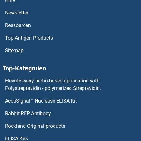
Hilfe
CACNA1I Antikörper
Newsletter
Ressourcen
CACNA1H Antikörper
Top Antigen Products
CACNA1G Antikörper
Sitemap
CACNA1F Antikörper
Top-Kategorien
CACNA1E Antikörper
Elevate every biotin-based application with
CACNA1D Antikörper
Polystreptavidin - polymerized Streptavidin.
AccuSignal™ Nuclease ELISA Kit
CACNA1C Antikörper
Rabbit RFP Antibody
CACNG7 Antikörper
Rockland Original products
CACNG8 Antikörper
ELISA Kits