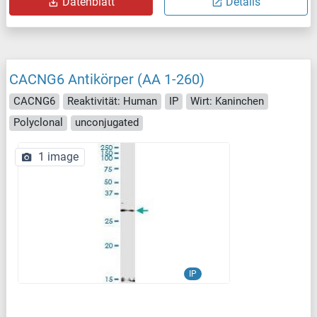
Datenblatt
Details
CACNG6 Antikörper (AA 1-260)
CACNG6
Reaktivität: Human
IP
Wirt: Kaninchen
Polyclonal
unconjugated
1 image
IP