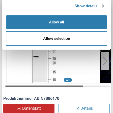
Show details
CACNG6 Antikörper (1st Extracellular Loop)
CACNG6
Reaktivität: Ratte
WB, IF, IHC
Wirt: Kaninchen
Allow all
Polyclonal
unconjugated
2 Abbildungen
Allow selection
WB
Produktnummer ABIN7886170
Datenblatt
Details