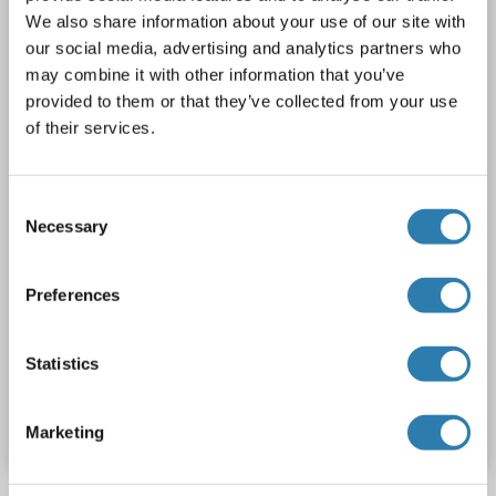
We also share information about your use of our site with
Wirt: Kaninchen
Polyclonal
unconjugated
our social media, advertising and analytics partners who
1 image
may combine it with other information that you’ve
provided to them or that they’ve collected from your use
of their services.
Consent
Necessary
Selection
WB
Preferences
1 reference
Statistics
Produktnummer ABIN2776283
Datenblatt
Details
Marketing