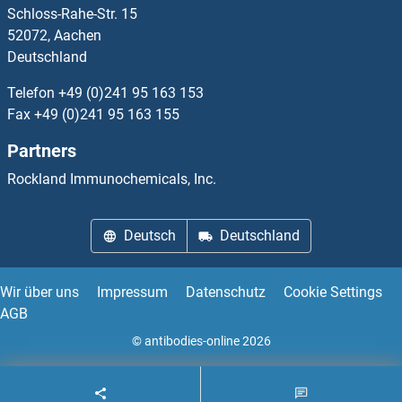
Schloss-Rahe-Str. 15
Cadherin 7 Antikörper
52072, Aachen
Deutschland
Cadherin 8 Antikörper
Telefon
+49 (0)241 95 163 153
Cadherin 9 Antikörper
Fax
+49 (0)241 95 163 155
Partners
Cadherin-16 Antikörper
Rockland Immunochemicals, Inc.
CADM1 Antikörper
Deutsch
Deutschland
CADM2 Antikörper
CADPS Antikörper
Wir über uns
Impressum
Datenschutz
Cookie Settings
AGB
CADPS2 Antikörper
© antibodies-online 2026
CALB1 Antikörper