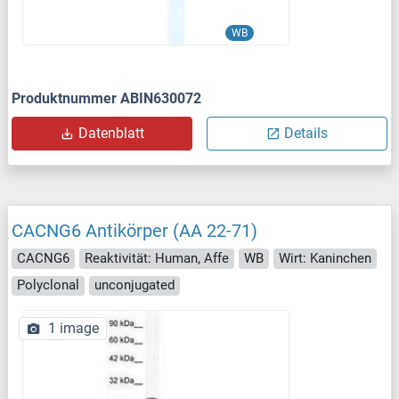
WB
Produktnummer ABIN630072
Datenblatt
Details
CACNG6 Antikörper (AA 22-71)
CACNG6
Reaktivität: Human, Affe
WB
Wirt: Kaninchen
Polyclonal
unconjugated
1 image