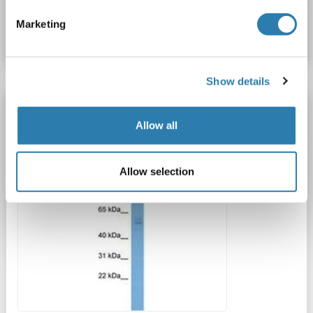
Produktnummer ABIN6138295
Marketing
Datenblatt
Details
Show details
Cadherin 4 Antikörper (AA 431-480)
Allow all
CDH4
Reaktivität: Human, Maus, Ratte, Affe
WB
Wirt: Kaninchen
Polyclonal
unconjugated
Allow selection
1 image