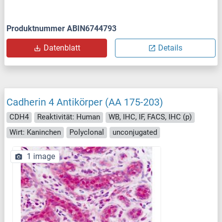
Produktnummer ABIN6744793
Datenblatt
Details
Cadherin 4 Antikörper (AA 175-203)
CDH4
Reaktivität: Human
WB, IHC, IF, FACS, IHC (p)
Wirt: Kaninchen
Polyclonal
unconjugated
1 image