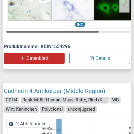
IHC
Produktnummer ABIN1534296
Datenblatt
Details
Cadherin 4 Antikörper (Middle Region)
CDH4
Reaktivität: Human, Maus, Ratte, Rind (Kuh), Hund, Meerschweinchen, Pferd, Zebrafisch (Danio rerio)
WB
Wirt: Kaninchen
Polyclonal
unconjugated
2 Abbildungen