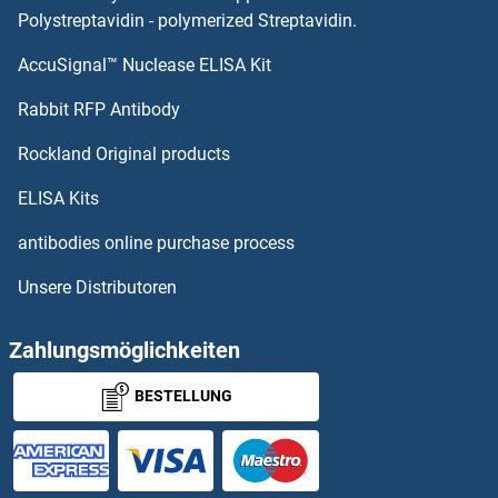
Polystreptavidin - polymerized Streptavidin.
CACNA2D3 Antikörper
AccuSignal™ Nuclease ELISA Kit
Cadherin 5 Antikörper
Rabbit RFP Antibody
Cadherin 7 Antikörper
Rockland Original products
Cadherin 8 Antikörper
ELISA Kits
antibodies online purchase process
Cadherin 9 Antikörper
Unsere Distributoren
Cadherin-16 Antikörper
Zahlungsmöglichkeiten
CADM1 Antikörper
BESTELLUNG
CADM2 Antikörper
CADPS Antikörper