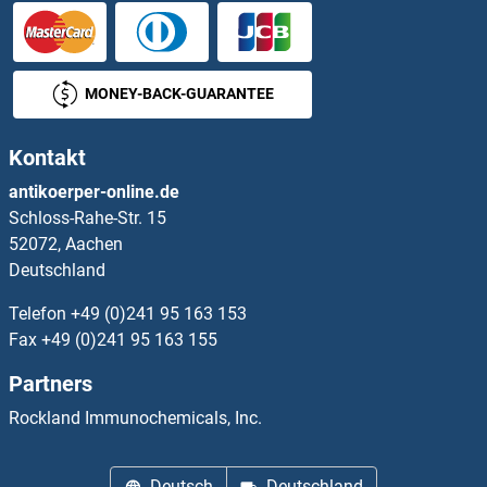
CADPS2 Antikörper
CALB1 Antikörper
MONEY-BACK-GUARANTEE
CALCB Antikörper
Kontakt
Calcineurin A Antikörper
antikoerper-online.de
Schloss-Rahe-Str. 15
Calcineurin B Antikörper
52072, Aachen
Deutschland
Calcitonin Antikörper
Telefon
+49 (0)241 95 163 153
Calcitonin Receptor Antikörper
Fax
+49 (0)241 95 163 155
Partners
Calcium ATPase At 60A Antikörper
Rockland Immunochemicals, Inc.
Calcium Binding and Coiled-Coil Domain 1 Antikörper
Deutsch
Deutschland