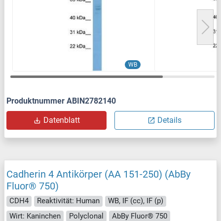
WB
Produktnummer ABIN2782140
Datenblatt
Details
Cadherin 4 Antikörper (AA 151-250) (AbBy
Fluor® 750)
CDH4
Reaktivität: Human
WB, IF (cc), IF (p)
Wirt: Kaninchen
Polyclonal
AbBy Fluor® 750