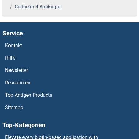
Cadherin 4 Antikörper
CACNG5 Antikörper
CACNG4 Antikörper
Service
CACNG3 Antikörper
Kontakt
CACNG1 Antikörper
Hilfe
Newsletter
CACNB4 Antikörper
Ressourcen
CACNB3 Antikörper
Top Antigen Products
CACNB2 Antikörper
Sitemap
CACNB1 Antikörper
Top-Kategorien
CACNA2D4 Antikörper
Elevate every biotin-based application with