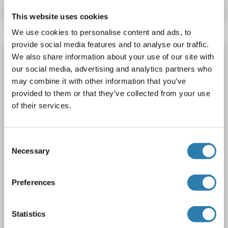
This website uses cookies
We use cookies to personalise content and ads, to
provide social media features and to analyse our traffic.
Cadherin 4 Antikörper (AA 757-916)
We also share information about your use of our site with
our social media, advertising and analytics partners who
CDH4
Reaktivität: Human
WB
Wirt: Kaninchen
may combine it with other information that you’ve
Polyclonal
unconjugated
provided to them or that they’ve collected from your use
of their services.
1 image
Consent
Necessary
Selection
Preferences
WB
Statistics