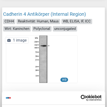
Cadherin 4 Antikörper (Internal Region)
CDH4
Reaktivität: Human, Maus
WB, ELISA, IF, ICC
Wirt: Kaninchen
Polyclonal
unconjugated
1 image
WB
Produktnummer ABIN6260705
Datenblatt
Details