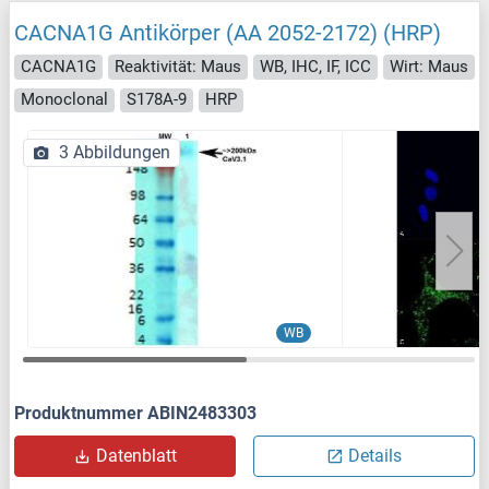
CACNA1G Antikörper (AA 2052-2172) (HRP)
CACNA1G
Reaktivität: Maus
WB, IHC, IF, ICC
Wirt: Maus
Monoclonal
S178A-9
HRP
3 Abbildungen
WB
Produktnummer ABIN2483303
Datenblatt
Details