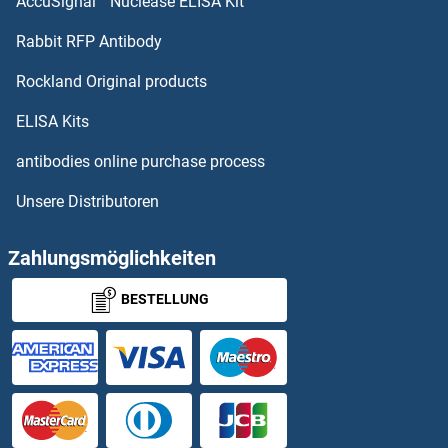
AccuSignal™ Nuclease ELISA Kit
CA8 Antikörper
Rabbit RFP Antibody
CACNA1H Antikörper
Rockland Original products
CACNA1I Antikörper
ELISA Kits
CACNA1S Antikörper
antibodies online purchase process
Unsere Distributoren
CACNA2D1 Antikörper
CACNA2D2 Antikörper
Zahlungsmöglichkeiten
BESTELLUNG
CACNA2D3 Antikörper
CACNA2D4 Antikörper
CACNB1 Antikörper