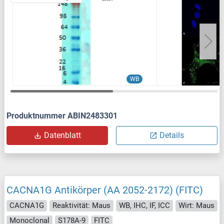
WB
Produktnummer ABIN2483301
Datenblatt
Details
CACNA1G Antikörper (AA 2052-2172) (FITC)
CACNA1G
Reaktivität: Maus
WB, IHC, IF, ICC
Wirt: Maus
Monoclonal
S178A-9
FITC