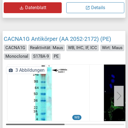
Datenblatt
Details
CACNA1G Antikörper (AA 2052-2172) (PE)
CACNA1G
Reaktivität: Maus
WB, IHC, IF, ICC
Wirt: Maus
Monoclonal
S178A-9
PE
3 Abbildungen
WB