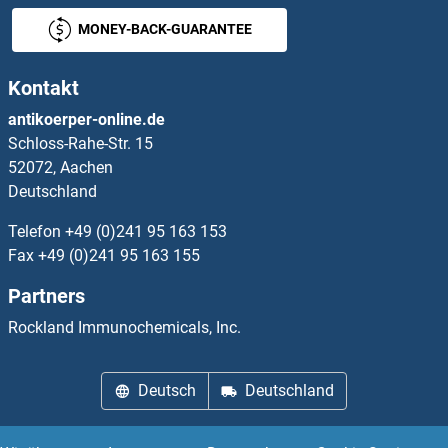
CACNB2 Antikörper
MONEY-BACK-GUARANTEE
CACNB3 Antikörper
Kontakt
CACNB4 Antikörper
antikoerper-online.de
Schloss-Rahe-Str. 15
CACNG1 Antikörper
52072, Aachen
Deutschland
CACNG3 Antikörper
Telefon
+49 (0)241 95 163 153
CACNG4 Antikörper
Fax
+49 (0)241 95 163 155
Partners
CACNG5 Antikörper
Rockland Immunochemicals, Inc.
CACNG6 Antikörper
Deutsch
Deutschland
CACNG7 Antikörper
CACNG8 Antikörper