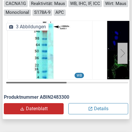
CACNA1G
Reaktivität: Maus
WB, IHC, IF, ICC
Wirt: Maus
Monoclonal
S178A-9
APC
3 Abbildungen
WB
Produktnummer ABIN2483300
Datenblatt
Details