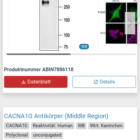
WB
Produktnummer ABIN7886118
Datenblatt
Details
CACNA1G Antikörper (Middle Region)
CACNA1G
Reaktivität: Human
WB
Wirt: Kaninchen
Polyclonal
unconjugated