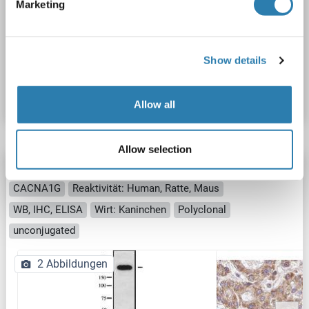
Marketing
1 reference
Show details
Produktnummer ABIN680608
Datenblatt
Details
Allow all
Allow selection
CACNA1G Antikörper (N-Term)
CACNA1G
Reaktivität: Human, Ratte, Maus
WB, IHC, ELISA
Wirt: Kaninchen
Polyclonal
unconjugated
2 Abbildungen