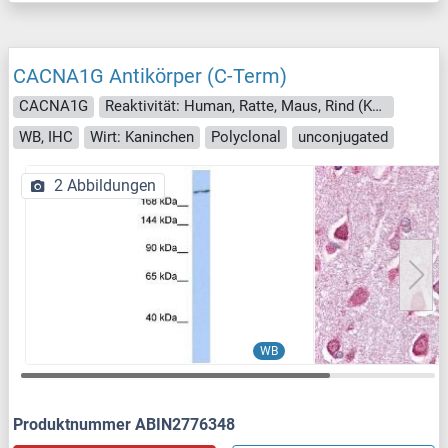
CACNA1G Antikörper (C-Term)
CACNA1G
Reaktivität: Human, Ratte, Maus, Rind (Kuh), Hund, Meerschweinchen, Pferd, Kaninchen
WB, IHC
Wirt: Kaninchen
Polyclonal
unconjugated
2 Abbildungen
WB
Produktnummer ABIN2776348