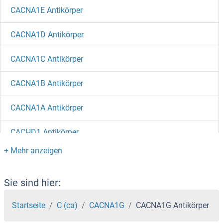
CACNA1E Antikörper
CACNA1D Antikörper
CACNA1C Antikörper
CACNA1B Antikörper
CACNA1A Antikörper
CACHD1 Antikörper
CABYR Antikörper
CABS1 Antikörper
Sie sind hier:
CABP7 Antikörper
Startseite
C (ca)
CACNA1G
CACNA1G Antikörper