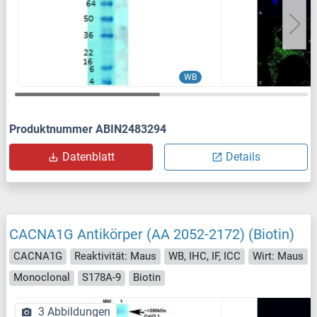
WB
Produktnummer ABIN2483294
Datenblatt
Details
CACNA1G Antikörper (AA 2052-2172) (Biotin)
CACNA1G
Reaktivität: Maus
WB, IHC, IF, ICC
Wirt: Maus
Monoclonal
S178A-9
Biotin
3 Abbildungen