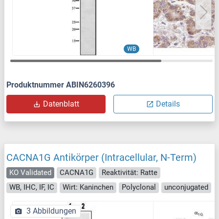
WB
Produktnummer ABIN6260396
Datenblatt
Details
CACNA1G Antikörper (Intracellular, N-Term)
KO Validated
CACNA1G
Reaktivität: Ratte
WB, IHC, IF, IC
Wirt: Kaninchen
Polyclonal
unconjugated
3 Abbildungen