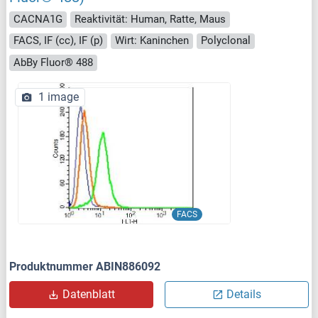
CACNA1G
Reaktivität: Human, Ratte, Maus
FACS, IF (cc), IF (p)
Wirt: Kaninchen
Polyclonal
AbBy Fluor® 488
1 image
FACS
Produktnummer ABIN886092
Datenblatt
Details