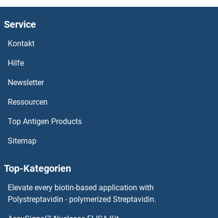
CABP5 Antikörper
Service
CABP4 Antikörper
Kontakt
CABP1 Antikörper
Hilfe
CABLES2 Antikörper
Newsletter
Ressourcen
CABLES1 Antikörper
Top Antigen Products
CABIN1 Antikörper
Sitemap
CAB39L Antikörper
Top-Kategorien
CAB39 Antikörper
Elevate every biotin-based application with
CA9 Antikörper
Polystreptavidin - polymerized Streptavidin.