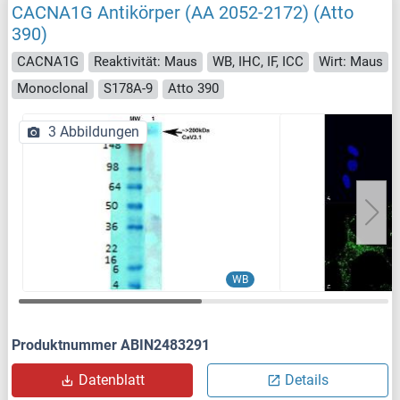
CACNA1G Antikörper (AA 2052-2172) (Atto
390)
CACNA1G
Reaktivität: Maus
WB, IHC, IF, ICC
Wirt: Maus
Monoclonal
S178A-9
Atto 390
3 Abbildungen
WB
Produktnummer ABIN2483291
Datenblatt
Details