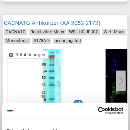
CACNA1G Antikörper (AA 2052-2172)
CACNA1G
Reaktivität: Maus
WB, IHC, IF, ICC
Wirt: Maus
Monoclonal
S178A-9
unconjugated
3 Abbildungen
WB
Produktnummer ABIN1027719