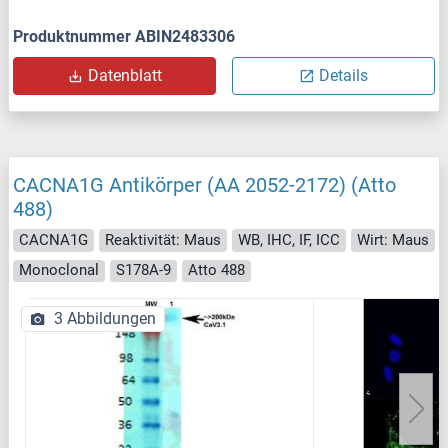
Produktnummer ABIN2483306
Datenblatt
Details
CACNA1G Antikörper (AA 2052-2172) (Atto
488)
CACNA1G
Reaktivität: Maus
WB, IHC, IF, ICC
Wirt: Maus
Monoclonal
S178A-9
Atto 488
3 Abbildungen