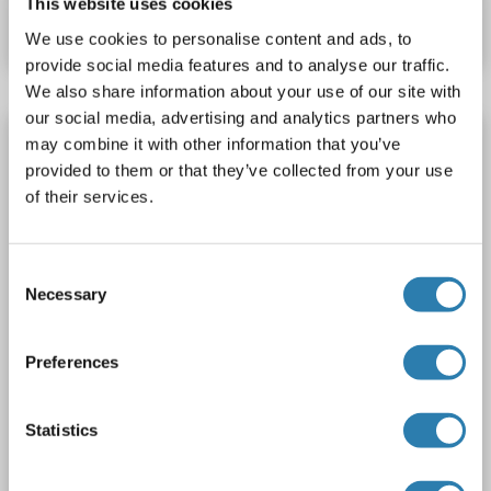
This website uses cookies
Datenblatt
Details
We use cookies to personalise content and ads, to
provide social media features and to analyse our traffic.
We also share information about your use of our site with
our social media, advertising and analytics partners who
CACNA1G Antikörper (AA 901-1000)
may combine it with other information that you’ve
provided to them or that they’ve collected from your use
CACNA1G
Reaktivität: Human, Ratte, Maus
of their services.
ELISA, FACS, IF (cc), IF (p), IHC (fro), IHC (p)
Wirt: Kaninchen
Polyclonal
unconjugated
Consent
2 Abbildungen
Necessary
Selection
Preferences
Statistics
IHC