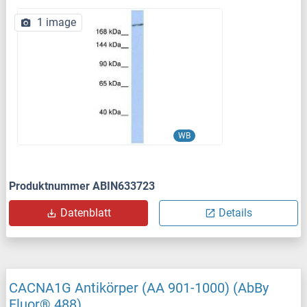
1 image
WB
Produktnummer ABIN633723
Datenblatt
Details
CACNA1G Antikörper (AA 901-1000) (AbBy
Fluor® 488)