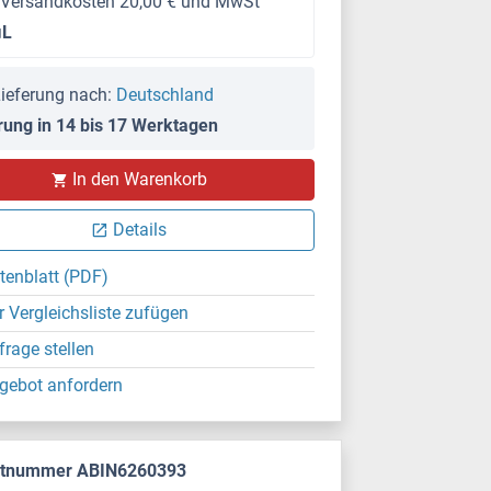
 Versandkosten 20,00 € und MwSt
μL
ieferung nach:
Deutschland
rung in 14 bis 17 Werktagen
In den Warenkorb
Details
tenblatt (PDF)
r Vergleichsliste zufügen
frage stellen
gebot anfordern
ktnummer ABIN6260393