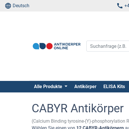
Deutsch
+4
Alle Produkte
Antikörper
ELISA Kits
CABYR Antikörper
(Calcium Binding tyrosine-(Y)-phosphorylation
Wählen Sie einen von
12 CABYR-Antikörpern
au