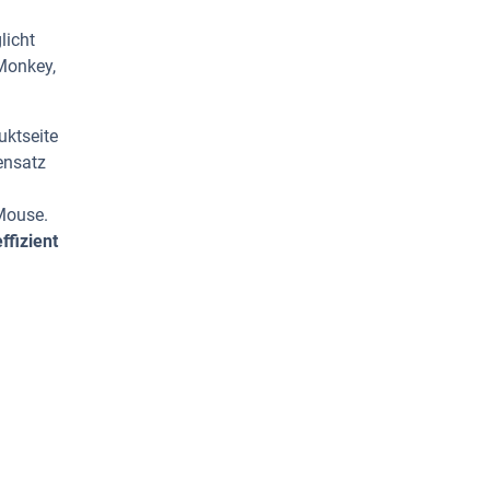
licht
 Monkey,
uktseite
ensatz
Mouse.
ffizient