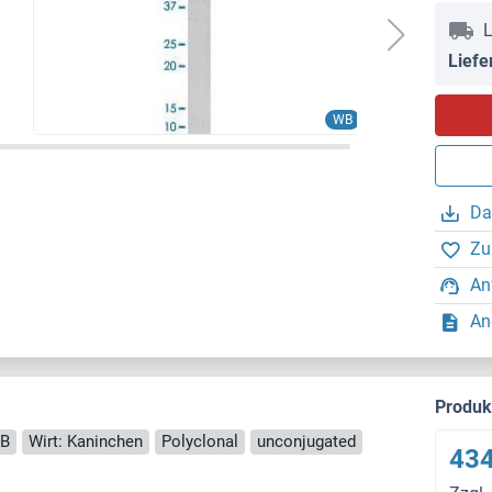
L
Liefe
WB
Da
Zu
An
An
Produ
B
Wirt: Kaninchen
Polyclonal
unconjugated
434