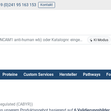
9 (0)241 95 163 153
Kontakt
KI Modus
Proteine
Custom Services
Hersteller
Pathways
Fo
 Regulated (CABYR))
s unserem Produktangebot basierend auf
6 Validierungsbilder
.