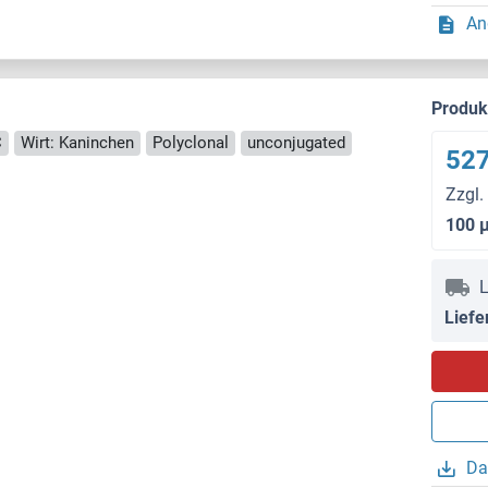
An
Produ
C
Wirt: Kaninchen
Polyclonal
unconjugated
527
Zzgl.
100 
L
Liefe
Da