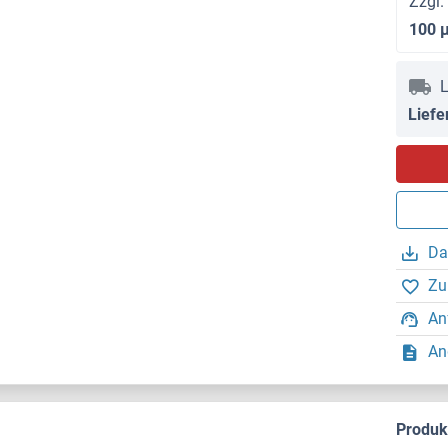
Zzgl.
100 
L
Liefe
Da
Zu
An
An
Produ