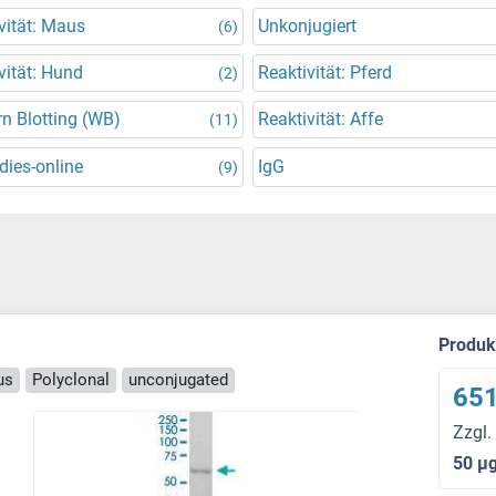
vität: Maus
Unkonjugiert
(6)
vität: Hund
Reaktivität: Pferd
(2)
n Blotting (WB)
Reaktivität: Affe
(11)
dies-online
IgG
(9)
Produ
us
Polyclonal
unconjugated
651
Zzgl.
50 μ