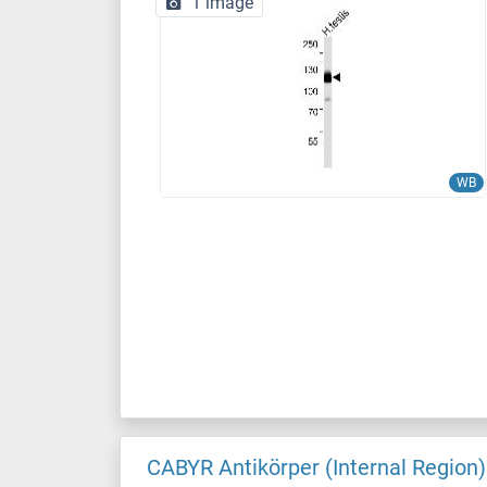
1 image
WB
CABYR Antikörper (Internal Region)