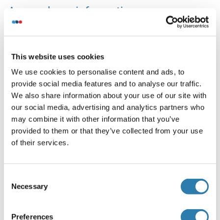
Anwendungsinformationen
(ausblenden)
Applikationshinweise
IF(IHC-P) 1:50-200
IF(IHC-F) 1:50-200
This website uses cookies
IF(ICC) 1:50-200
We use cookies to personalise content and ads, to
provide social media features and to analyse our traffic.
Beschränkungen
We also share information about your use of our site with
Nur für Forschungszwecke einsetzbar
our social media, advertising and analytics partners who
may combine it with other information that you’ve
provided to them or that they’ve collected from your use
Handhabung
(ausblenden)
of their services.
Format
Liquid
Consent
Necessary
Konzentration
Selection
1 μg/μL
Preferences