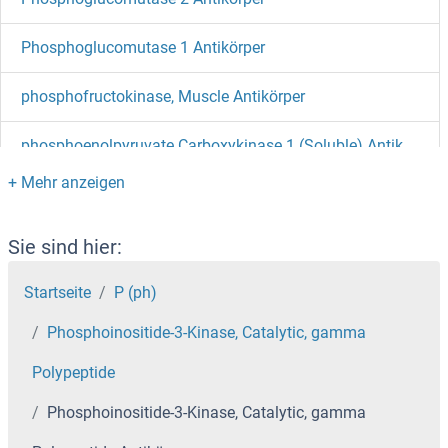
Phosphoglucomutase 1 Antikörper
phosphofructokinase, Muscle Antikörper
phosphoenolpyruvate Carboxykinase 1 (Soluble) Antikörper
PHOSPHO2 Antikörper
PHOSPHO1 Antikörper
Sie sind hier:
Startseite
P (ph)
Phosphatidylinositol-4-Phosphate 5-Kinase, Type I, beta Antikörper
Phosphoinositide-3-Kinase, Catalytic, gamma
Phosphatidylinositol Phosphate Antikörper
Polypeptide
Phosphatidylinositol Binding clathrin Assembly Protein Antikörper
Phosphoinositide-3-Kinase, Catalytic, gamma
Phosphate Cytidylyltransferase 1, Choline, beta Antikörper