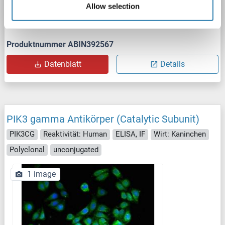
Allow selection
WB
Produktnummer ABIN392567
Datenblatt
Details
PIK3 gamma Antikörper (Catalytic Subunit)
PIK3CG
Reaktivität: Human
ELISA, IF
Wirt: Kaninchen
Polyclonal
unconjugated
1 image