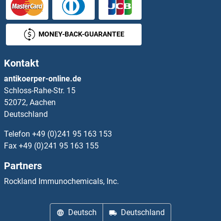
phosphoribosyl Pyrophosphate Synthetase 1 Antikörper
MONEY-BACK-GUARANTEE
Phosphorylase, Glycogen, Muscle Antikörper
PHOX2A Antikörper
Kontakt
antikoerper-online.de
PHOX2B Antikörper
Schloss-Rahe-Str. 15
52072, Aachen
PHPT1 Antikörper
Deutschland
Telefon
+49 (0)241 95 163 153
PHTF1 Antikörper
Fax
+49 (0)241 95 163 155
PHTF2 Antikörper
Partners
Rockland Immunochemicals, Inc.
PHYH Antikörper
PHYHD1 Antikörper
Deutsch
Deutschland