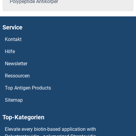
Polypeptide Antikörper
Phosphate Cytidylyltransferase 1, Choline, alpha Antikörper
Service
Phosphatase and Tensin Homolog Antikörper
Kontakt
Phosphatase and Actin Regulator 4 Antikörper
Hilfe
Phosphatase and Actin Regulator 3 Antikörper
Newsletter
Phosducin-Like Antikörper
Ressourcen
Phosducin Antikörper
Top Antigen Products
Sitemap
PHLPP2 Antikörper
Top-Kategorien
Phospholamban Antikörper
Elevate every biotin-based application with
Phospholipase B Antikörper