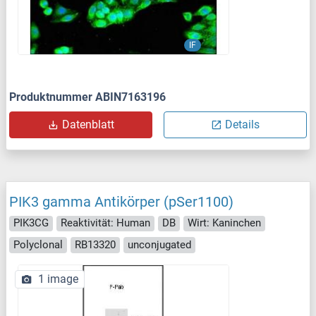
IF
Produktnummer ABIN7163196
Datenblatt
Details
PIK3 gamma Antikörper (pSer1100)
PIK3CG
Reaktivität: Human
DB
Wirt: Kaninchen
Polyclonal
RB13320
unconjugated
1 image