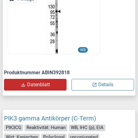
WB
Produktnummer ABIN392818
Datenblatt
Details
PIK3 gamma Antikörper (C-Term)
PIK3CG
Reaktivität: Human
WB, IHC (p), EIA
Wirt: Kaninchen
Polyclonal
unconjugated