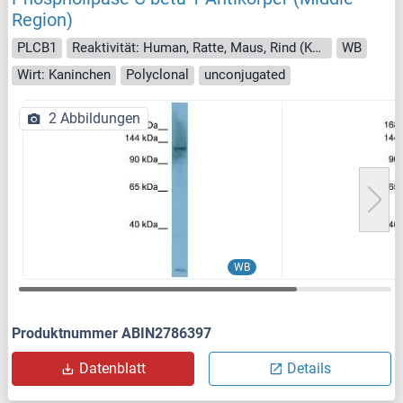
Region)
PLCB1
Reaktivität: Human, Ratte, Maus, Rind (Kuh), Hund, Meerschweinchen, Kaninchen, Pferd
WB
Wirt: Kaninchen
Polyclonal
unconjugated
2 Abbildungen
WB
Produktnummer ABIN2786397
Datenblatt
Details