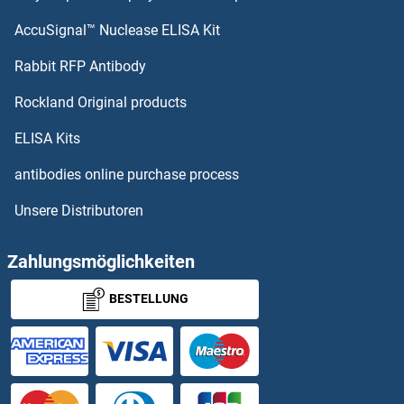
AccuSignal™ Nuclease ELISA Kit
Phospholipase C beta 2 Antikörper
Rabbit RFP Antibody
Phospholipase C beta 4 Antikörper
Rockland Original products
Phospholipase C delta 3 Antikörper
ELISA Kits
antibodies online purchase process
Phospholipase C gamma 1 Antikörper
Unsere Distributoren
Phospholipase C gamma 2 Antikörper
Zahlungsmöglichkeiten
Phospholipase D Antikörper
BESTELLUNG
Phospholipase D2 Antikörper
Phospholipase D4 Antikörper
phosphoribosyl Pyrophosphate Synthetase 1 Antikörper