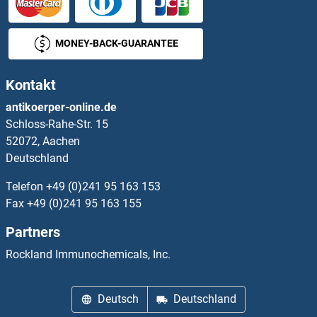
Phosphorylase, Glycogen, Muscle Antikörper
MONEY-BACK-GUARANTEE
PHOX2A Antikörper
Kontakt
PHOX2B Antikörper
antikoerper-online.de
Schloss-Rahe-Str. 15
PHPT1 Antikörper
52072, Aachen
Deutschland
PHTF1 Antikörper
Telefon
+49 (0)241 95 163 153
PHTF2 Antikörper
Fax
+49 (0)241 95 163 155
Partners
PHYH Antikörper
Rockland Immunochemicals, Inc.
PHYHD1 Antikörper
Deutsch
Deutschland
PHYHIP Antikörper