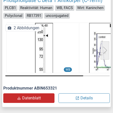
Phospholipase C beta 1 Antikörper (C-Term)
PLCB1
Reaktivität: Human
WB, FACS
Wirt: Kaninchen
Polyclonal
RB17391
unconjugated
2 Abbildungen
WB
Produktnummer ABIN653321
Datenblatt
Details