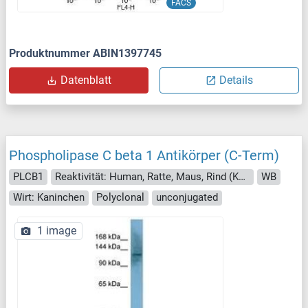
FACS
Produktnummer ABIN1397745
Datenblatt
Details
Phospholipase C beta 1 Antikörper (C-Term)
PLCB1
Reaktivität: Human, Ratte, Maus, Rind (Kuh), Hund, Meerschweinchen, Kaninchen, Schwein, Affe, Xenopus laevis
WB
Wirt: Kaninchen
Polyclonal
unconjugated
1 image