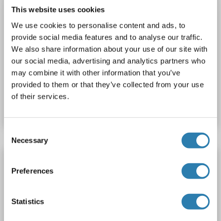
This website uses cookies
We use cookies to personalise content and ads, to
provide social media features and to analyse our traffic.
We also share information about your use of our site with
WB
our social media, advertising and analytics partners who
may combine it with other information that you’ve
provided to them or that they’ve collected from your use
Produktnummer ABIN954182
of their services.
Datenblatt
Details
Consent
Necessary
Selection
Phospholipase C beta 1 Antikörper (AA 888-
1059)
Preferences
PLCB1
Reaktivität: Human, Ratte, Maus
WB
Statistics
Wirt: Kaninchen
Polyclonal
unconjugated