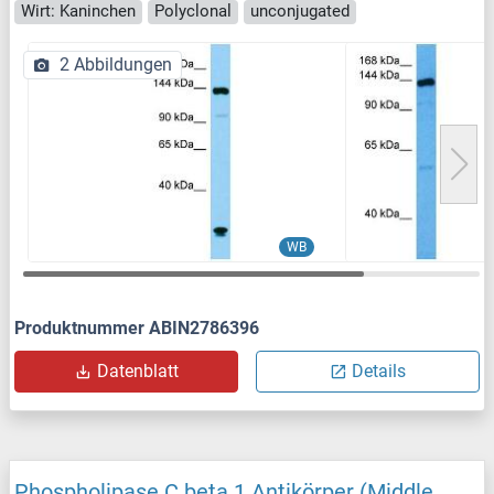
Wirt: Kaninchen
Polyclonal
unconjugated
2 Abbildungen
WB
Produktnummer ABIN2786396
Datenblatt
Details
Phospholipase C beta 1 Antikörper (Middle