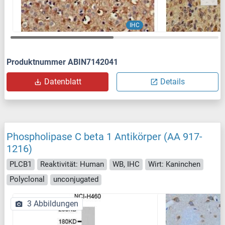
IHC
Produktnummer ABIN7142041
Datenblatt
Details
Phospholipase C beta 1 Antikörper (AA 917-
1216)
PLCB1
Reaktivität: Human
WB, IHC
Wirt: Kaninchen
Polyclonal
unconjugated
3 Abbildungen