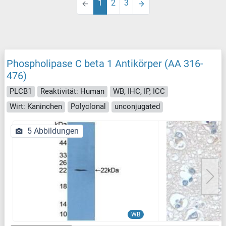
1
2
3
Phospholipase C beta 1 Antikörper (AA 316-
476)
PLCB1
Reaktivität: Human
WB, IHC, IP, ICC
Wirt: Kaninchen
Polyclonal
unconjugated
5 Abbildungen
WB