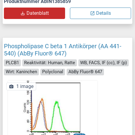
Produktnummer ABIN1385859
Datenblatt
Details
Phospholipase C beta 1 Antikörper (AA 441-
540) (AbBy Fluor® 647)
PLCB1
Reaktivität: Human, Ratte
WB, FACS, IF (cc), IF (p)
Wirt: Kaninchen
Polyclonal
AbBy Fluor® 647
1 image