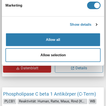
2 Abbildungen
Marketing
Show details
Allow all
WB
Allow selection
Produktnummer ABIN3028925
Datenblatt
Details
Phospholipase C beta 1 Antikörper (C-Term)
PLCB1
Reaktivität: Human, Ratte, Maus, Rind (Kuh), Hund, Meerschweinchen, Kaninchen, Pferd, Zebrafisch (Danio rerio)
WB