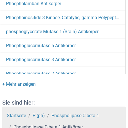
Phospholamban Antikörper
Phosphoinositide-3-Kinase, Catalytic, gamma Polypeptide Antikörper
phosphoglycerate Mutase 1 (Brain) Antikörper
Phosphoglucomutase 5 Antikörper
Phosphoglucomutase 3 Antikörper
Phosphoglucomutase 2 Antikörper
Phosphoglucomutase 1 Antikörper
phosphofructokinase, Muscle Antikörper
Sie sind hier:
Startseite
P (ph)
Phospholipase C beta 1
phosphoenolpyruvate Carboxykinase 1 (Soluble) Antikörper
Phospholipase C beta 1 Antikörper