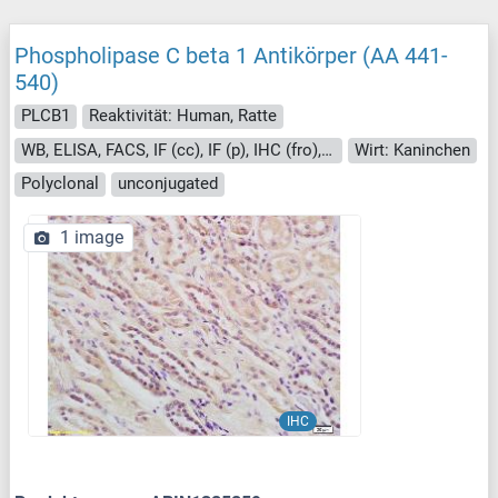
Phospholipase C beta 1 Antikörper (AA 441-
540)
PLCB1
Reaktivität: Human, Ratte
WB, ELISA, FACS, IF (cc), IF (p), IHC (fro), IHC (p)
Wirt: Kaninchen
Polyclonal
unconjugated
1 image
IHC