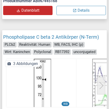
Produktnummer ABIN7445168
Datenblatt
Details
Phospholipase C beta 2 Antikörper (N-Term)
PLCb2
Reaktivität: Human
WB, FACS, IHC (p)
Wirt: Kaninchen
Polyclonal
RB17392
unconjugated
3 Abbildungen
WB