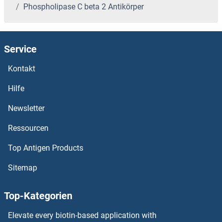
Phospholipase C beta 2 Antikörper
phosphoenolpyruvate Carboxykinase 1 (Soluble) Antikörper
PHOSPHO2 Antikörper
Service
PHOSPHO1 Antikörper
Kontakt
Phosphatidylinositol-4-Phosphate 5-Kinase, Type I, beta Antikörper
Hilfe
Newsletter
Phosphatidylinositol Phosphate Antikörper
Ressourcen
Phosphatidylinositol Binding clathrin Assembly Protein Antikörper
Top Antigen Products
Phosphate Cytidylyltransferase 1, Choline, beta Antikörper
Sitemap
Phosphate Cytidylyltransferase 1, Choline, alpha Antikörper
Top-Kategorien
Phosphatase and Tensin Homolog Antikörper
Elevate every biotin-based application with