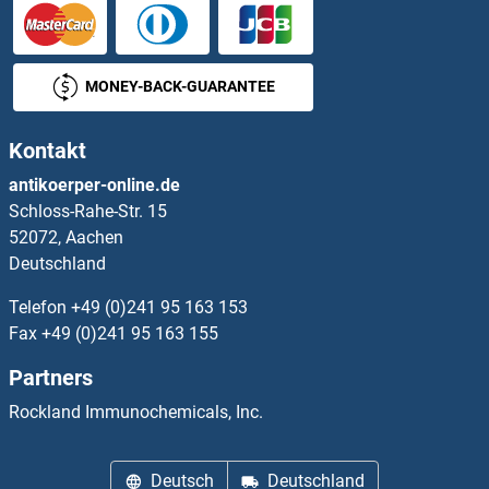
Phosphorylase, Glycogen, Muscle Antikörper
PHOX2A Antikörper
MONEY-BACK-GUARANTEE
PHOX2B Antikörper
Kontakt
PHPT1 Antikörper
antikoerper-online.de
Schloss-Rahe-Str. 15
PHTF1 Antikörper
52072, Aachen
Deutschland
PHTF2 Antikörper
Telefon
+49 (0)241 95 163 153
PHYH Antikörper
Fax
+49 (0)241 95 163 155
Partners
PHYHD1 Antikörper
Rockland Immunochemicals, Inc.
PHYHIP Antikörper
Deutsch
Deutschland