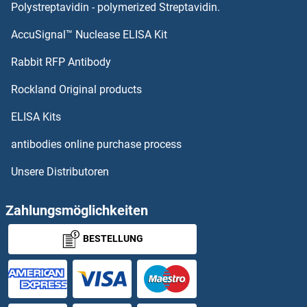
Polystreptavidin - polymerized Streptavidin.
Phosphatase and Actin Regulator 4 Antikörper
AccuSignal™ Nuclease ELISA Kit
Phospholipase C beta 4 Antikörper
Rabbit RFP Antibody
Phospholipase C delta 3 Antikörper
Rockland Original products
Phospholipase C gamma 1 Antikörper
ELISA Kits
antibodies online purchase process
Phospholipase C gamma 2 Antikörper
Unsere Distributoren
Phospholipase D Antikörper
Zahlungsmöglichkeiten
Phospholipase D2 Antikörper
BESTELLUNG
Phospholipase D4 Antikörper
phosphoribosyl Pyrophosphate Synthetase 1 Antikörper