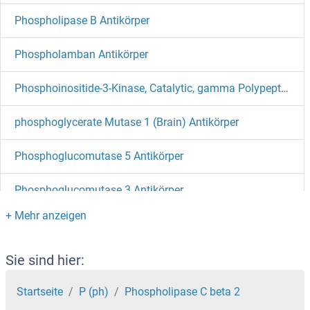
Phospholipase B Antikörper
Phospholamban Antikörper
Phosphoinositide-3-Kinase, Catalytic, gamma Polypeptide Antikörper
phosphoglycerate Mutase 1 (Brain) Antikörper
Phosphoglucomutase 5 Antikörper
Phosphoglucomutase 3 Antikörper
Phosphoglucomutase 2 Antikörper
Phosphoglucomutase 1 Antikörper
Sie sind hier:
phosphofructokinase, Muscle Antikörper
Startseite
P (ph)
Phospholipase C beta 2