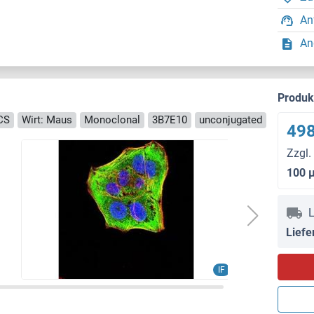
An
An
Produ
CS
Wirt: Maus
Monoclonal
3B7E10
unconjugated
498
Zzgl.
100 
L
Liefe
IF