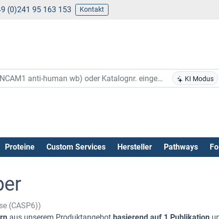
9 (0)241 95 163 153
Kontakt
KI Modus
Proteine
Custom Services
Hersteller
Pathways
Fo
per
ase (CASP6))
rn
aus unserem Produktangebot
basierend auf 1 Publikation
u