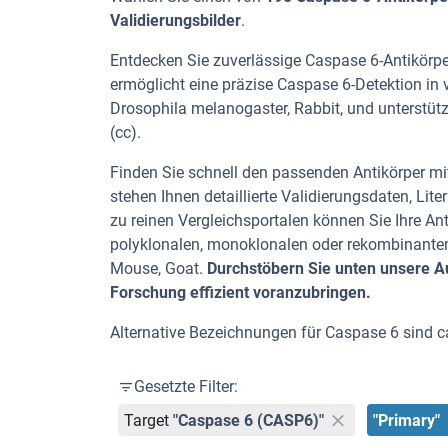
Validierungsbilder
.
Entdecken Sie zuverlässige Caspase 6-Antikörper
ermöglicht eine präzise Caspase 6-Detektion in
Drosophila melanogaster, Rabbit, und unterstüt
(cc).
Finden Sie schnell den passenden Antikörper mit
stehen Ihnen detaillierte Validierungsdaten, L
zu reinen Vergleichsportalen können Sie Ihre An
polyklonalen, monoklonalen oder rekombinanten
Mouse, Goat.
Durchstöbern Sie unten unsere Au
Forschung effizient voranzubringen.
Alternative Bezeichnungen für Caspase 6 sind 
Gesetzte Filter:
Target
"Caspase 6 (CASP6)"
"Primary"