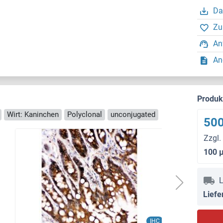
Da
Zu
An
An
Produ
Wirt: Kaninchen
Polyclonal
unconjugated
500
Zzgl.
100 
L
Liefe
IHC