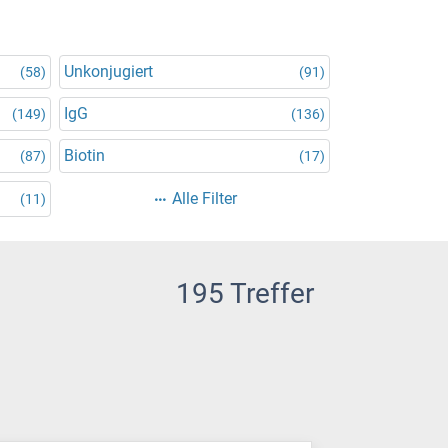
Unkonjugiert
(58)
(91)
IgG
(149)
(136)
Biotin
(87)
(17)
Alle Filter
(11)
195 Treffer