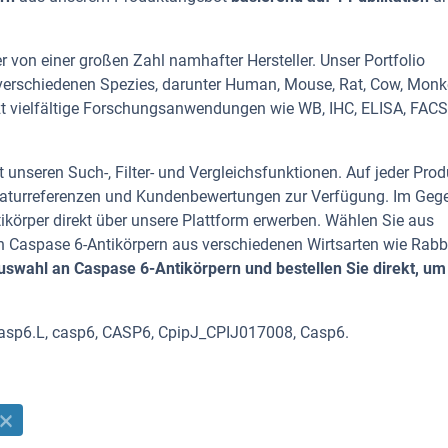
 von einer großen Zahl namhafter Hersteller. Unser Portfolio
 verschiedenen Spezies, darunter Human, Mouse, Rat, Cow, Monke
zt vielfältige Forschungsanwendungen wie WB, IHC, ELISA, FACS,
 unseren Such-, Filter- und Vergleichsfunktionen. Auf jeder Prod
iteraturreferenzen und Kundenbewertungen zur Verfügung. Im Geg
tikörper direkt über unsere Plattform erwerben. Wählen Sie aus
 Caspase 6-Antikörpern aus verschiedenen Wirtsarten wie Rabbi
swahl an Caspase 6-Antikörpern und bestellen Sie direkt, um
casp6.L, casp6, CASP6, CpipJ_CPIJ017008, Casp6.