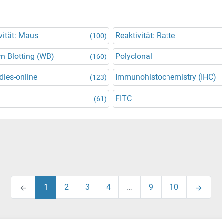
vität: Maus
Reaktivität: Ratte
(100)
n Blotting (WB)
Polyclonal
(160)
dies-online
Immunohistochemistry (IHC)
(123)
FITC
(61)
1
2
3
4
…
9
10