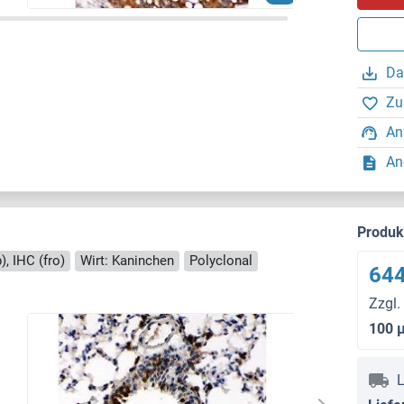
Da
Zu
An
An
Produ
), IHC (fro)
Wirt: Kaninchen
Polyclonal
644
Zzgl.
100 
L