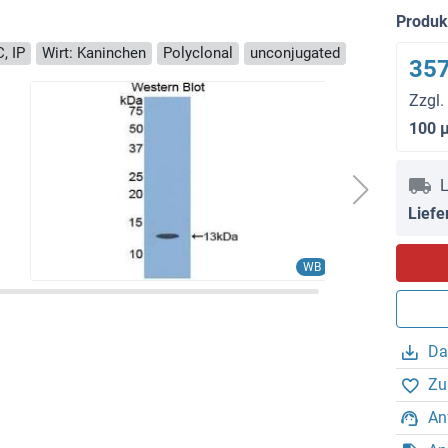
Produ
, IP
Wirt: Kaninchen
Polyclonal
unconjugated
357
Zzgl.
100 
L
Liefe
WB
Da
Zu
An