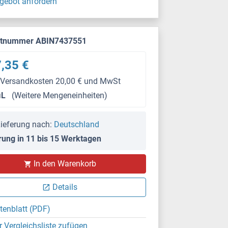
gebot anfordern
ktnummer ABIN7437551
,35 €
 Versandkosten 20,00 € und MwSt
μL
(Weitere Mengeneinheiten)
ieferung nach:
Deutschland
rung in 11 bis 15 Werktagen
IHC
In den Warenkorb
Details
tenblatt (PDF)
r Vergleichsliste zufügen