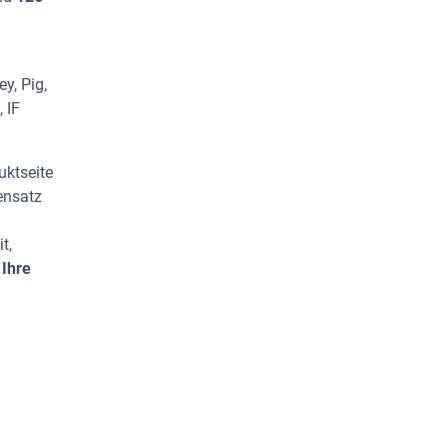
y, Pig,
 IF
uktseite
ensatz
t,
 Ihre