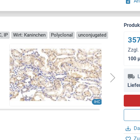
An
Produ
, IP
Wirt: Kaninchen
Polyclonal
unconjugated
357
Zzgl.
100 
L
Liefe
IHC
Da
Zu