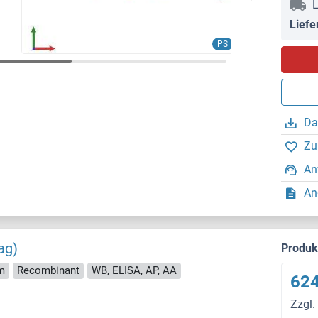
L
Liefe
PS
Da
Zu
An
An
ag)
Produ
m
Recombinant
WB, ELISA, AP, AA
624
Zzgl.