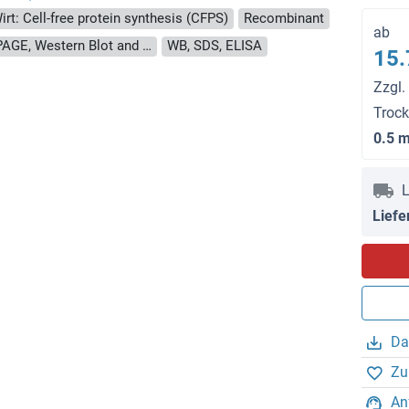
irt: Cell-free protein synthesis (CFPS)
Recombinant
ab
approximately 70-80 % as determined by SDS PAGE, Western Blot and analytical SEC (HPLC).
WB, SDS, ELISA
15.
Zzgl.
Troc
0.5 
L
Liefe
Da
Zu
An