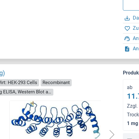
Da
Zu
An
An
g)
Produ
irt: HEK-293 Cells
Recombinant
ab
> 90 % as determined by Bis-Tris PAGE, anti-tag ELISA, Western Blot and analytical SEC (HPLC)
11.
Zzgl.
Troc
1 mg