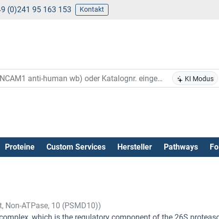
9 (0)241 95 163 153
Kontakt
KI Modus
Proteine
Custom Services
Hersteller
Pathways
Fo
t, Non-ATPase, 10 (PSMD10))
complex, which is the regulatory component of the 26S proteas