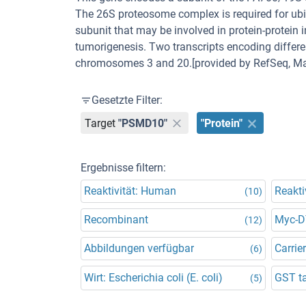
The 26S proteosome complex is required for ubi
subunit that may be involved in protein-protein i
tumorigenesis. Two transcripts encoding differ
chromosomes 3 and 20.[provided by RefSeq, Ma
Gesetzte Filter:
Target
"PSMD10"
"Protein"
Ergebnisse filtern:
Reaktivität: Human
Reakti
(10)
Recombinant
Myc-
(12)
Abbildungen verfügbar
Carrier
(6)
Wirt: Escherichia coli (E. coli)
GST t
(5)