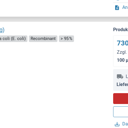
An
g)
Produ
 coli (E. coli)
Recombinant
> 95 %
730
Zzgl.
100 
L
Liefe
Da