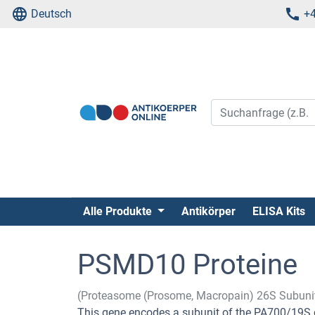
Deutsch
+4
Alle Produkte
Antikörper
ELISA Kits
PSMD10 Proteine
(Proteasome (Prosome, Macropain) 26S Subuni
This gene encodes a subunit of the PA700/19S 