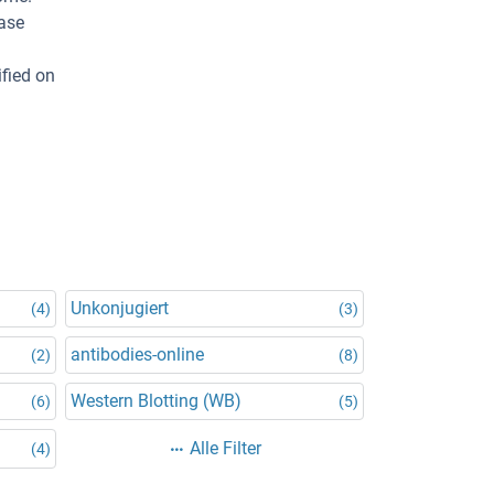
Pase
fied on
Unkonjugiert
(4)
(3)
antibodies-online
(2)
(8)
Western Blotting (WB)
(6)
(5)
Alle Filter
(4)