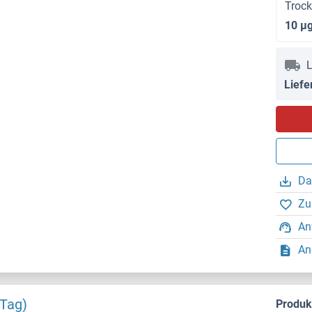
Troc
10 μ
L
Liefe
Da
Zu
An
An
 Tag)
Produ