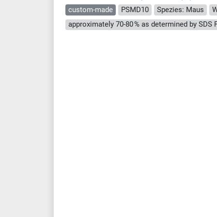
custom-made
PSMD10
Spezies: Maus
W