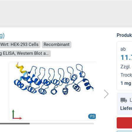
g)
Produ
Wirt: HEK-293 Cells
Recombinant
ab
> 90 % as determined by Bis-Tris PAGE, anti-tag ELISA, Western Blot and analytical SEC (HPLC)
11.
Zzgl.
Troc
1 mg
L
Liefe
PS