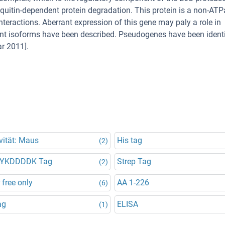
quitin-dependent protein degradation. This protein is a non-AT
nteractions. Aberrant expression of this gene may paly a role in
ent isoforms have been described. Pseudogenes have been identi
r 2011].
vität: Maus
His tag
(2)
DYKDDDDK Tag
Strep Tag
(2)
 free only
AA 1-226
(6)
ag
ELISA
(1)