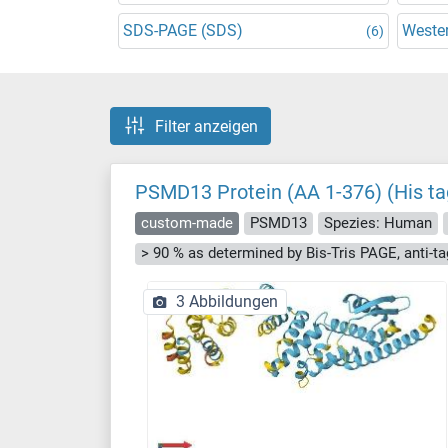
SDS-PAGE (SDS)
Wester
(6)
Filter anzeigen
PSMD13 Protein (AA 1-376) (His ta
custom-made
PSMD13
Spezies: Human
3 Abbildungen