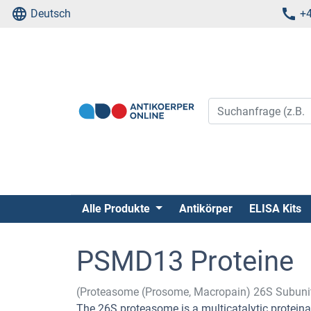
Deutsch
+4
Alle Produkte
Antikörper
ELISA Kits
PSMD13 Proteine
(Proteasome (Prosome, Macropain) 26S Subuni
The 26S proteasome is a multicatalytic protein