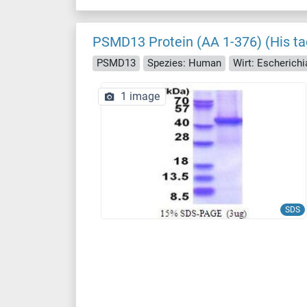
PSMD13 Protein (AA 1-376) (His ta
PSMD13
Spezies: Human
Wirt: Escherichia
1 image
SDS