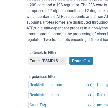
a 20S core and a 19S regulator. The 20S core is 
composed of 7 alpha subunits and 2 rings are c
which contains 6 ATPase subunits and 2 non-AT
subunits. Proteasomes are distributed throughou
ATP/ubiquitin-dependent process in a non-lysos
immunoproteasome, is the processing of class 
regulator. Two transcripts encoding different i
Gesetzte Filter:
Target
"PSMD13"
"Protein"
Ergebnisse filtern:
Reaktivität: Human
His ta
(11)
Reaktivität: Huhn
Reakti
(1)
Strep Tag
antibo
(2)