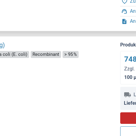
Zu
An
An
g)
Produ
 coli (E. coli)
Recombinant
> 95 %
748
Zzgl.
100 
L
Liefe