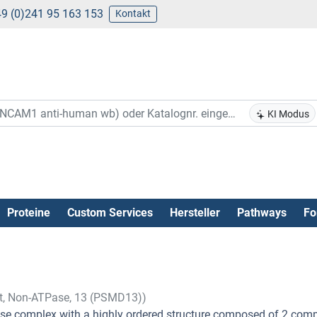
9 (0)241 95 163 153
Kontakt
KI Modus
Proteine
Custom Services
Hersteller
Pathways
Fo
t, Non-ATPase, 13 (PSMD13))
ase complex with a highly ordered structure composed of 2 comp