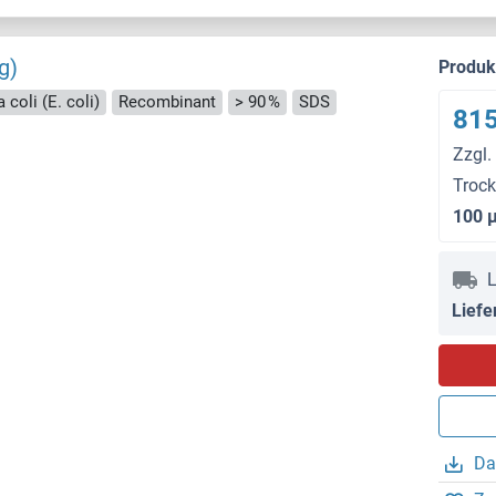
g)
Produ
 coli (E. coli)
Recombinant
> 90 %
SDS
815
Zzgl.
Troc
100 
L
Liefe
Da