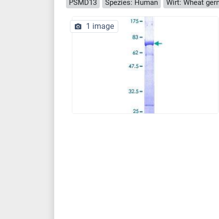
PSMD13
Spezies: Human
Wirt: Wheat ger
1 image