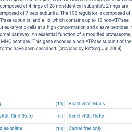
composed of 4 rings of 28 non-identical subunits\; 2 rings are
omposed of 7 beta subunits. The 19S regulator is composed of 
Pase subunits, and a lid, which contains up to 10 non-ATPase
t eukaryotic cells at a high concentration and cleave peptides i
omal pathway. An essential function of a modified proteasome,
I MHC peptides. This gene encodes a non-ATPase subunit of th
soforms have been described. [provided by RefSeq, Jul 2008].
g
Reaktivität: Maus
(10)
vität: Rind (Kuh)
Reaktivität: Ratte
(1)
dies-online
Carrier free only
(10)