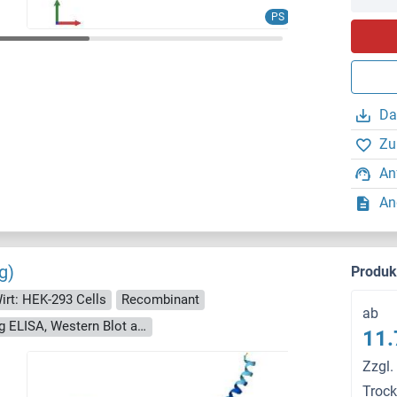
PS
Da
Zu
An
An
g)
Produ
irt: HEK-293 Cells
Recombinant
ab
> 90 % as determined by Bis-Tris PAGE, anti-tag ELISA, Western Blot and analytical SEC (HPLC)
11.
Zzgl.
Troc