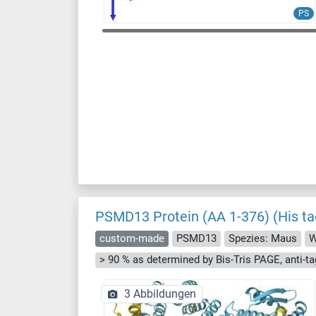
PS
PSMD13 Protein (AA 1-376) (His ta
custom-made
PSMD13
Spezies: Maus
W
3 Abbildungen