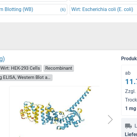
n Blotting (WB)
Wirt: Escherichia coli (E. coli)
(6)
g)
Produ
Wirt: HEK-293 Cells
Recombinant
ab
> 90 % as determined by Bis-Tris PAGE, anti-tag ELISA, Western Blot and analytical SEC (HPLC)
11.
Zzgl.
Troc
1 mg
L
Liefe