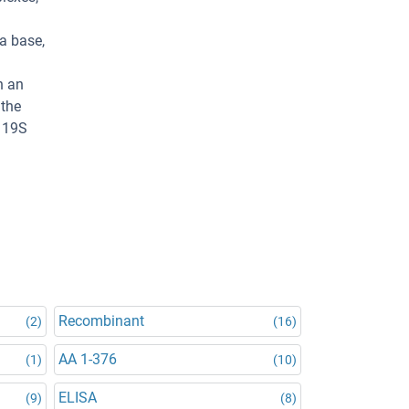
a base,
n an
 the
e 19S
Recombinant
(2)
(16)
AA 1-376
(1)
(10)
ELISA
(9)
(8)