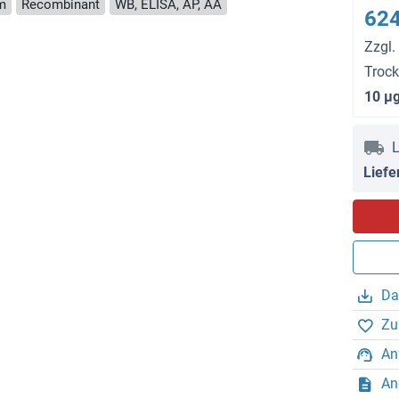
m
Recombinant
WB, ELISA, AP, AA
624
Zzgl.
Troc
10 μ
L
Liefe
Da
Zu
An
An