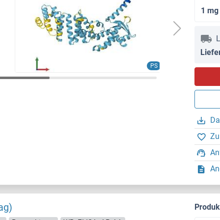
1 mg
L
Liefe
PS
Da
Zu
An
An
ag)
Produ