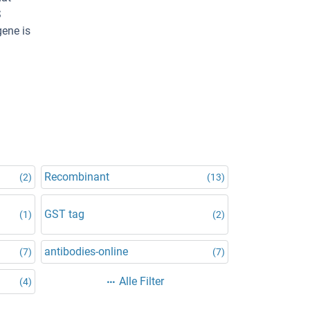
S
gene is
Recombinant
(2)
(13)
GST tag
(1)
(2)
antibodies-online
(7)
(7)
Alle Filter
(4)