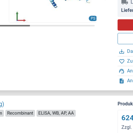
L
Liefe
PS
Da
Zu
An
An
g)
Produ
m
Recombinant
ELISA, WB, AP, AA
624
Zzgl.