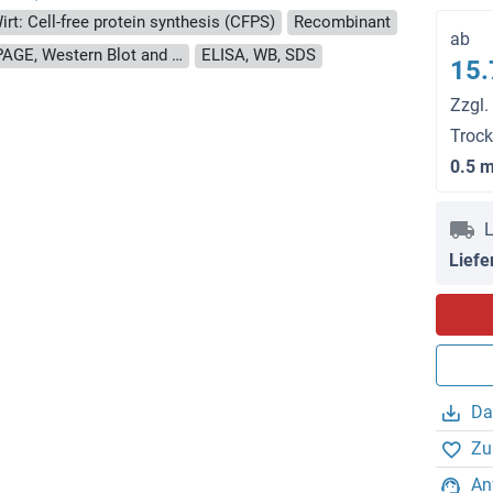
irt: Cell-free protein synthesis (CFPS)
Recombinant
ab
approximately 70-80 % as determined by SDS PAGE, Western Blot and analytical SEC (HPLC).
ELISA, WB, SDS
15.
Zzgl.
Troc
0.5 
L
Liefe
Da
Zu
An