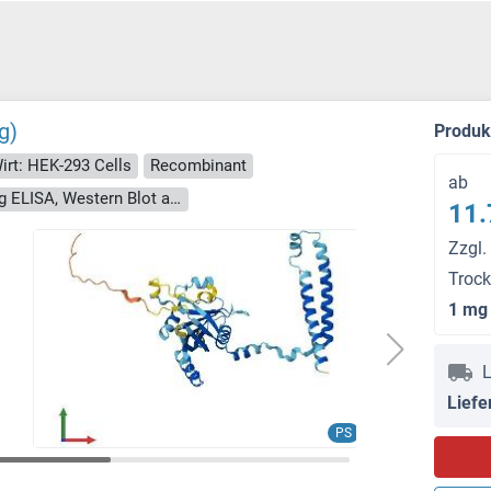
g)
Produ
irt: HEK-293 Cells
Recombinant
ab
> 90 % as determined by Bis-Tris PAGE, anti-tag ELISA, Western Blot and analytical SEC (HPLC)
11.
Zzgl.
Troc
1 mg
L
Liefe
PS