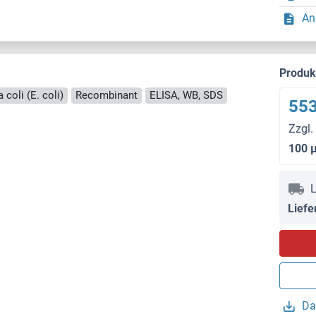
An
Produ
 coli (E. coli)
Recombinant
ELISA, WB, SDS
553
Zzgl.
100 
L
Liefe
Da