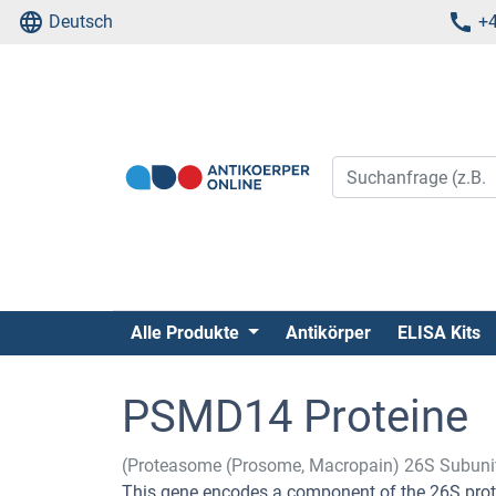
Deutsch
+4
Alle Produkte
Antikörper
ELISA Kits
PSMD14 Proteine
(Proteasome (Prosome, Macropain) 26S Subuni
This gene encodes a component of the 26S prot