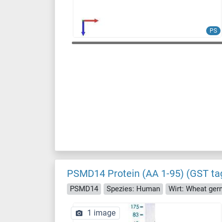
PS
PSMD14 Protein (AA 1-95) (GST ta
PSMD14
Spezies: Human
Wirt: Wheat ger
1 image