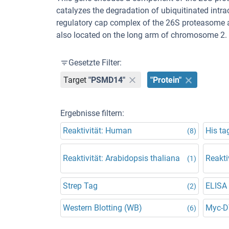
catalyzes the degradation of ubiquitinated intra
regulatory cap complex of the 26S proteasome a
also located on the long arm of chromosome 2. 
Gesetzte Filter:
Target
"PSMD14"
"Protein"
Ergebnisse filtern:
Reaktivität: Human
His ta
(8)
Reaktivität: Arabidopsis thaliana
Reakti
(1)
Strep Tag
ELISA
(2)
Western Blotting (WB)
Myc-
(6)