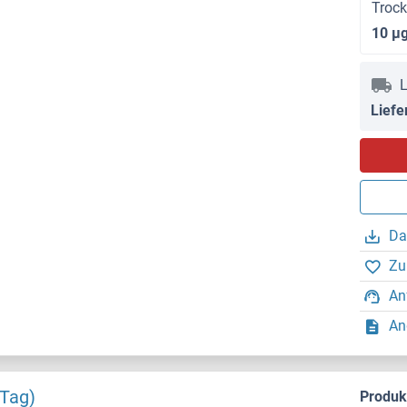
Troc
10 μ
L
Liefe
Da
Zu
An
An
 Tag)
Produ