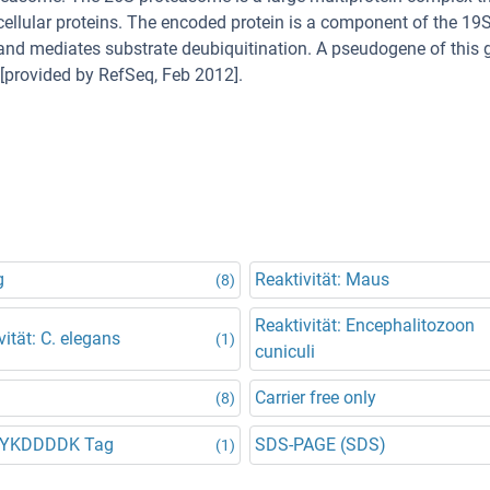
cellular proteins. The encoded protein is a component of the 19
nd mediates substrate deubiquitination. A pseudogene of this 
[provided by RefSeq, Feb 2012].
g
Reaktivität: Maus
(8)
Reaktivität: Encephalitozoon
vität: C. elegans
(1)
cuniculi
Carrier free only
(8)
DYKDDDDK Tag
SDS-PAGE (SDS)
(1)