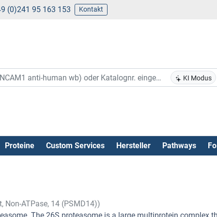
9 (0)241 95 163 153
Kontakt
KI Modus
Proteine
Custom Services
Hersteller
Pathways
Fo
t, Non-ATPase, 14 (PSMD14))
easome. The 26S proteasome is a large multiprotein complex t