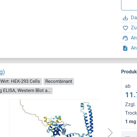
Da
Zu
An
An
g)
Produ
Wirt: HEK-293 Cells
Recombinant
ab
> 90 % as determined by Bis-Tris PAGE, anti-tag ELISA, Western Blot and analytical SEC (HPLC)
11.
Zzgl.
Troc
1 mg