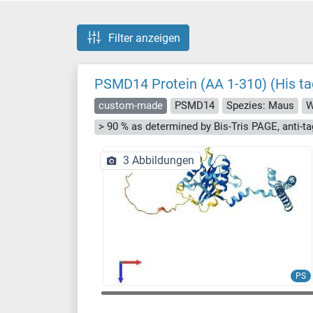
Filter anzeigen
PSMD14 Protein (AA 1-310) (His ta
custom-made
PSMD14
Spezies: Maus
W
3 Abbildungen
PS