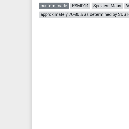
custom-made
PSMD14
Spezies: Maus
W