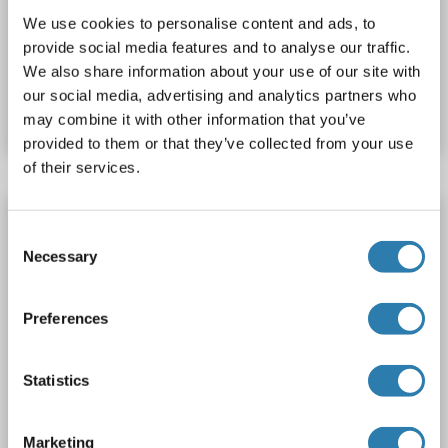
Polyclonal
unconjugated
We use cookies to personalise content and ads, to
provide social media features and to analyse our traffic.
Produktnummer ABIN7222080
We also share information about your use of our site with
our social media, advertising and analytics partners who
Datenblatt
Details
may combine it with other information that you’ve
provided to them or that they’ve collected from your use
of their services.
OR52K1 Antikörper (AA 201-250)
Consent
OR52K1
Reaktivität: Human
ELISA, WB
Wirt: Kaninchen
Necessary
Selection
Polyclonal
unconjugated
Preferences
1 image
Statistics
Marketing