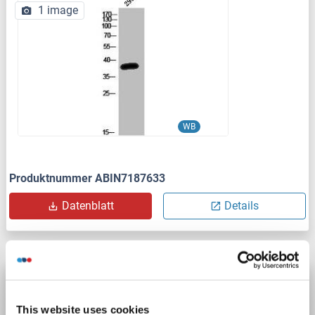
1 image
WB
Produktnummer ABIN7187633
Datenblatt
Details
OR52K1 Antikörper (AA 170-250)
OR52K1
Reaktivität: Human
ELISA, WB
Wirt: Kaninchen
This website uses cookies