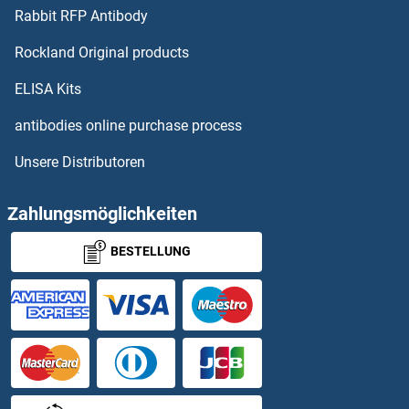
Rabbit RFP Antibody
OR52K2 Antikörper
Rockland Original products
OR52L1 Antikörper
ELISA Kits
OR52M1 Antikörper
antibodies online purchase process
Unsere Distributoren
OR52N1 Antikörper
OR52N2 Antikörper
Zahlungsmöglichkeiten
BESTELLUNG
OR52N4 Antikörper
OR52N5 Antikörper
OR52R1 Antikörper
OR52W1 Antikörper