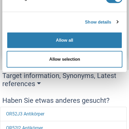
WB
Show details
Produktnummer ABIN1536047
Allow all
Datenblatt
Details
Allow selection
Target information, Synonyms, Latest
references
Haben Sie etwas anderes gesucht?
OR52J3 Antikörper
OR52I2 Antikörper