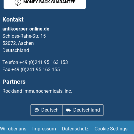
MONEY-BACK-GUARANTEE
OR56A1 Antikörper
Kontakt
OR56B1 Antikörper
antikoerper-online.de
Schloss-Rahe-Str. 15
OR56B4 Antikörper
52072, Aachen
Deutschland
OR5A1 Antikörper
Telefon
+49 (0)241 95 163 153
OR5A2 Antikörper
Fax
+49 (0)241 95 163 155
Partners
OR5AC2 Antikörper
Rockland Immunochemicals, Inc.
OR5AK2 Antikörper
Deutsch
Deutschland
OR5AN1 Antikörper
OR5AP2 Antikörper
Wir über uns
Impressum
Datenschutz
Cookie Settings