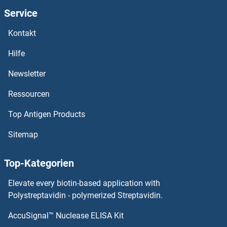
Service
OR52B2 Antikörper
Kontakt
OR52A5 Antikörper
Hilfe
OR52A1 Antikörper
Newsletter
Ressourcen
OR51V1 Antikörper
Top Antigen Products
OR51T1 Antikörper
Sitemap
OR51S1 Antikörper
Top-Kategorien
OR51Q1 Antikörper
Elevate every biotin-based application with
OR51M1 Antikörper
Polystreptavidin - polymerized Streptavidin.
AccuSignal™ Nuclease ELISA Kit
OR51L1 Antikörper