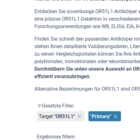
Entdecken Sie zuverlässige OR51L1-Antikörper vo
eine präzise OR51L1-Detektion in verschiedenen 
Forschungsanwendungen wie WB, ELISA, EIA, I
Finden Sie schnell den passenden Antikörper mit
stehen Ihnen detaillierte Validierungsdaten, L
zu reinen Vergleichsportalen können Sie Ihre An
polyklonalen, monoklonalen oder rekombinanten
Durchstöbern Sie unten unsere Auswahl an OR5
effizient voranzubringen.
Alternative Bezeichnungen für OR51L1 sind OR
Gesetzte Filter:
Target
"OR51L1"
"Primary"
Ergebnisse filtern: