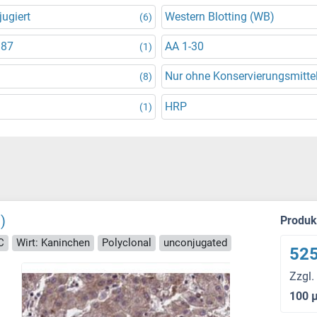
ugiert
Western Blotting (WB)
(6)
987
AA 1-30
(1)
Nur ohne Konservierungsmitte
(8)
HRP
(1)
)
Produ
C
Wirt: Kaninchen
Polyclonal
unconjugated
525
Zzgl.
100 