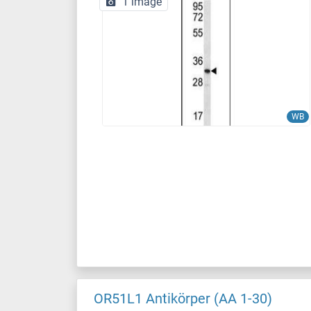
1 image
WB
OR51L1 Antikörper (AA 1-30)