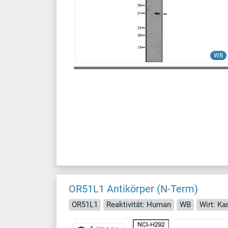
WB
OR51L1 Antikörper (N-Term)
OR51L1
Reaktivität: Human
WB
Wirt: Ka