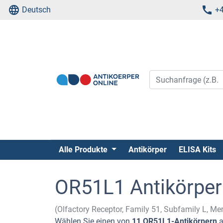
Deutsch
+4
Alle Produkte
Antikörper
ELISA Kits
OR51L1 Antikörper
(Olfactory Receptor, Family 51, Subfamily L, M
Wählen Sie einen von
11 OR51L1-Antikörpern
a