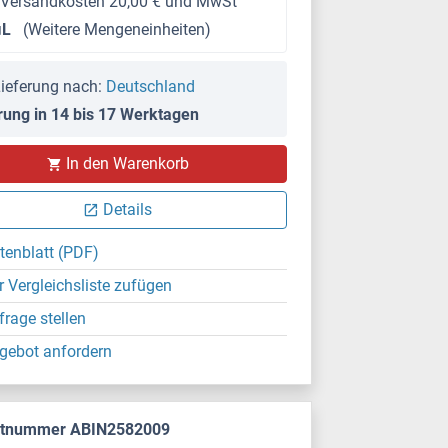
 Versandkosten 20,00 € und MwSt
μL
(Weitere Mengeneinheiten)
ieferung nach:
Deutschland
rung in 14 bis 17 Werktagen
In den Warenkorb
Details
tenblatt (PDF)
r Vergleichsliste zufügen
frage stellen
gebot anfordern
ktnummer ABIN2582009