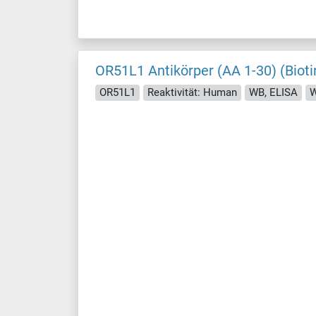
OR51L1 Antikörper (AA 1-30) (Bioti
OR51L1
Reaktivität: Human
WB, ELISA
W