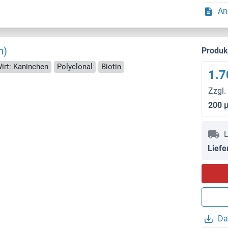
An
n)
Produ
irt: Kaninchen
Polyclonal
Biotin
1.7
Zzgl.
200 
L
Liefe
Da