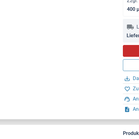
Zzgl.
400 
L
Liefe
Da
Zu
An
An
Produ