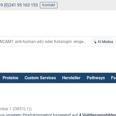
9 (0)241 95 163 153
Kontakt
KI Modus
Proteine
Custom Services
Hersteller
Pathways
Fo
ember 1 (OR51L1))
us unserem Produktangebot basierend auf
4 Validierungsbilde