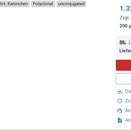
irt: Kaninchen
Polyclonal
unconjugated
1.3
Zzgl.
200 
L
Liefe
Da
Zu
An
An