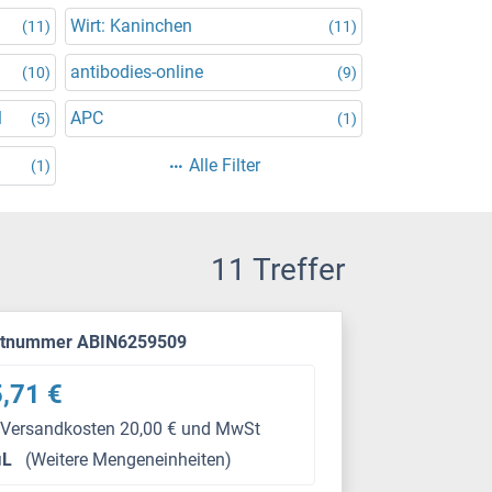
Wirt: Kaninchen
(11)
(11)
antibodies-online
(10)
(9)
l
APC
(5)
(1)
Alle Filter
(1)
11 Treffer
ktnummer ABIN6259509
,71 €
 Versandkosten 20,00 € und MwSt
μL
(Weitere Mengeneinheiten)