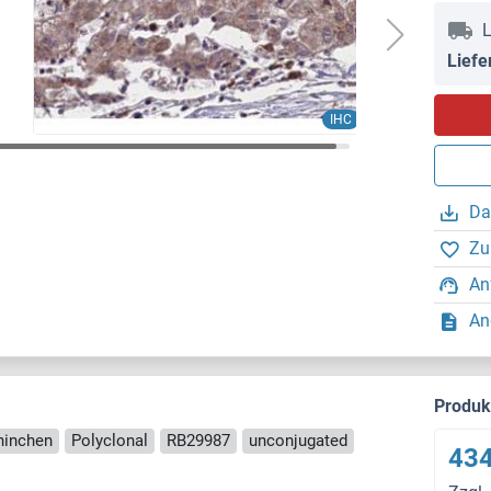
L
Liefe
IHC
Da
Zu
An
An
Produ
ninchen
Polyclonal
RB29987
unconjugated
434