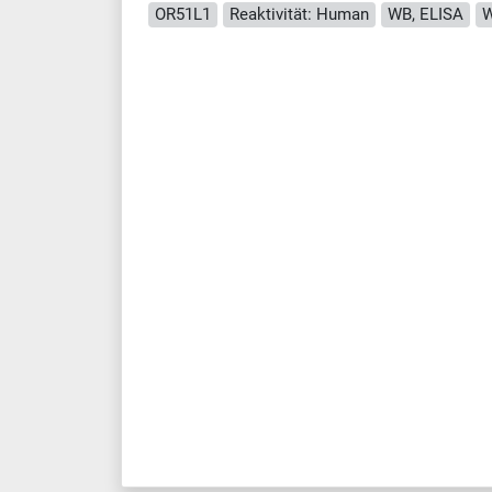
OR51L1
Reaktivität: Human
WB, ELISA
W