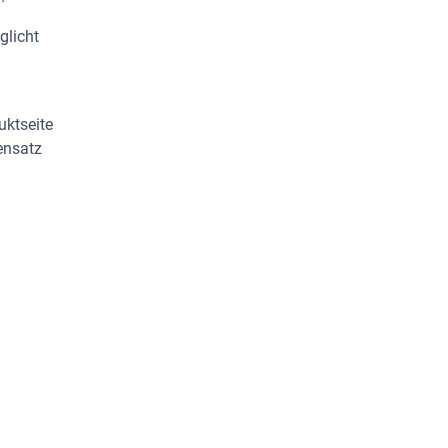
glicht
uktseite
ensatz