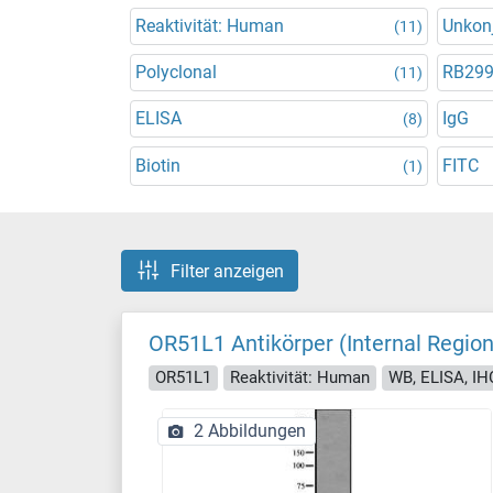
Reaktivität: Human
Unkonj
(11)
Polyclonal
RB29
(11)
ELISA
IgG
(8)
Biotin
FITC
(1)
Filter anzeigen
OR51L1 Antikörper (Internal Region
OR51L1
Reaktivität: Human
WB, ELISA, IH
2 Abbildungen