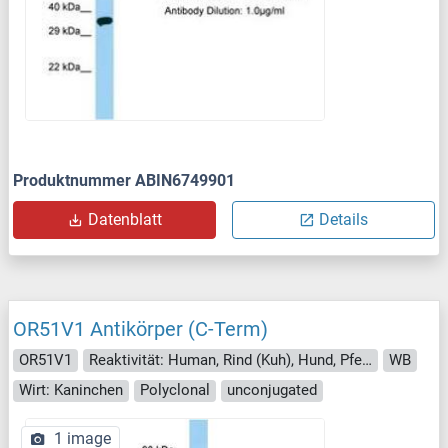
Produktnummer ABIN6749901
Datenblatt
Details
OR51V1 Antikörper (C-Term)
OR51V1
Reaktivität: Human, Rind (Kuh), Hund, Pferd, Schwein, Ratte
WB
Wirt: Kaninchen
Polyclonal
unconjugated
1 image