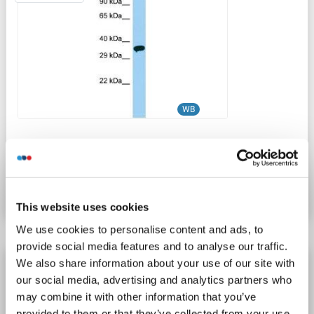
WB
Produktnummer ABIN2790834
Datenblatt
Details
This website uses cookies
We use cookies to personalise content and ads, to
provide social media features and to analyse our traffic.
OR51V1 Antikörper (N-Term)
We also share information about your use of our site with
our social media, advertising and analytics partners who
OR51V1
Reaktivität: Human
WB
Wirt: Kaninchen
may combine it with other information that you’ve
Polyclonal
unconjugated
provided to them or that they’ve collected from your use