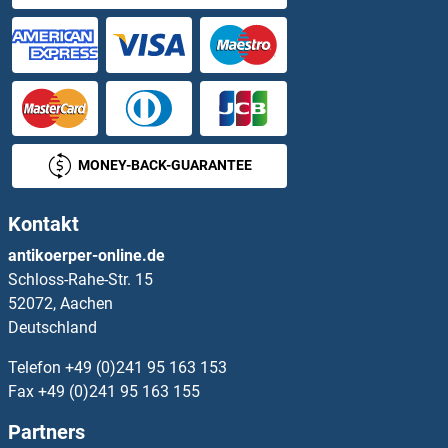
OR52E2 Antikörper
OR52E4 Antikörper
OR52E5 Antikörper
MONEY-BACK-GUARANTEE
OR52E6 Antikörper
Kontakt
OR52H1 Antikörper
antikoerper-online.de
Schloss-Rahe-Str. 15
OR52I1 Antikörper
52072, Aachen
Deutschland
OR52I2 Antikörper
Telefon
+49 (0)241 95 163 153
OR52J3 Antikörper
Fax
+49 (0)241 95 163 155
Partners
OR52K1 Antikörper