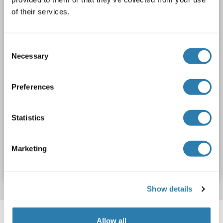
of their services.
1 image
Consent
Necessary
Selection
Preferences
WB
Statistics
Produktnummer ABIN2790835
Marketing
Datenblatt
Details
Show details
Target information, Synonyms, Latest
Allow all