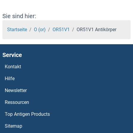
OR51G2 Antikörper
OR51G1 Antikörper
Sie sind hier:
OR51F2 Antikörper
Startseite
O (or)
OR51V1
OR51V1 Antikörper
OR51F1 Antikörper
Service
OR51E1 Antikörper
Kontakt
OR51D1 Antikörper
Hilfe
OR51B6 Antikörper
Newsletter
Ressourcen
OR51B5 Antikörper
Top Antigen Products
OR51B2 Antikörper
Sitemap
OR51A7 Antikörper