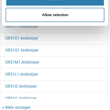
references
Haben Sie etwas anderes gesucht?
Allow selection
OR51T1 Antikörper
OR51S1 Antikörper
OR51Q1 Antikörper
OR51M1 Antikörper
OR51L1 Antikörper
OR51I2 Antikörper
OR51I1 Antikörper