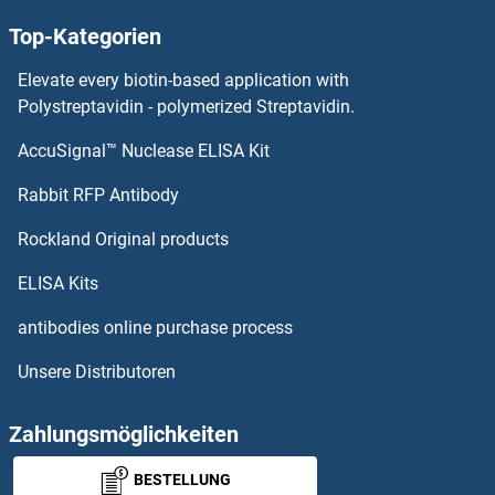
Top-Kategorien
OR51A4 Antikörper
Elevate every biotin-based application with
OR51A2 Antikörper
Polystreptavidin - polymerized Streptavidin.
AccuSignal™ Nuclease ELISA Kit
OR4X2 Antikörper
Rabbit RFP Antibody
OR52A1 Antikörper
Rockland Original products
OR52A5 Antikörper
ELISA Kits
OR52B2 Antikörper
antibodies online purchase process
Unsere Distributoren
OR52B6 Antikörper
OR52D1 Antikörper
Zahlungsmöglichkeiten
BESTELLUNG
OR52E1 Antikörper