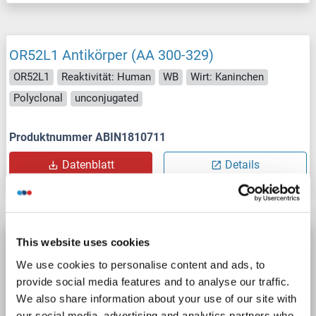
OR52L1 Antikörper (AA 300-329)
OR52L1
Reaktivität: Human
WB
Wirt: Kaninchen
Polyclonal
unconjugated
Produktnummer ABIN1810711
Datenblatt
Details
OR52L1 Antikörper (C-Term)
This website uses cookies
OR52L1
Reaktivität: Human
WB, EIA
Wirt: Kaninchen
We use cookies to personalise content and ads, to
provide social media features and to analyse our traffic.
Polyclonal
unconjugated
We also share information about your use of our site with
our social media, advertising and analytics partners who