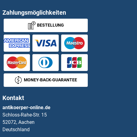
OR52N5 Antikörper
Zahlungsmöglichkeiten
BESTELLUNG
OR52R1 Antikörper
OR52W1 Antikörper
OR56A1 Antikörper
OR56B1 Antikörper
MONEY-BACK-GUARANTEE
OR56B4 Antikörper
Kontakt
OR5A1 Antikörper
antikoerper-online.de
Schloss-Rahe-Str. 15
OR5A2 Antikörper
52072, Aachen
Deutschland
OR5AC2 Antikörper