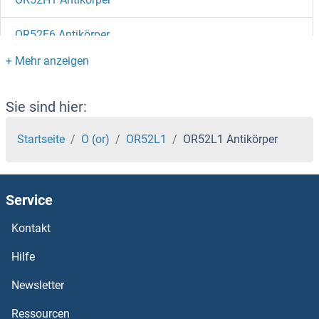
OR52E6 Antikörper
OR52E5 Antikörper
OR52E4 Antikörper
Sie sind hier:
OR52E2 Antikörper
Startseite
O (or)
OR52L1
OR52L1 Antikörper
OR52E1 Antikörper
Service
OR52D1 Antikörper
Kontakt
OR52B6 Antikörper
Hilfe
OR52B2 Antikörper
Newsletter
Ressourcen
OR52A5 Antikörper