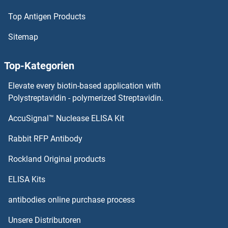
Top Antigen Products
OR52A1 Antikörper
Sitemap
OR51V1 Antikörper
Top-Kategorien
OR51T1 Antikörper
Elevate every biotin-based application with
OR51S1 Antikörper
Polystreptavidin - polymerized Streptavidin.
AccuSignal™ Nuclease ELISA Kit
OR51Q1 Antikörper
Rabbit RFP Antibody
OR52M1 Antikörper
Rockland Original products
OR52N1 Antikörper
ELISA Kits
OR52N2 Antikörper
antibodies online purchase process
Unsere Distributoren
OR52N4 Antikörper