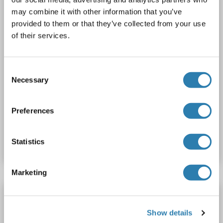
1 image
may combine it with other information that you’ve
provided to them or that they’ve collected from your use
of their services.
Consent
Necessary
Selection
WB
Preferences
Produktnummer ABIN953921
Datenblatt
Details
Statistics
Marketing
OR52L1 Antikörper (C-Term)
OR52L1
Reaktivität: Human
WB
Wirt: Kaninchen
Show details