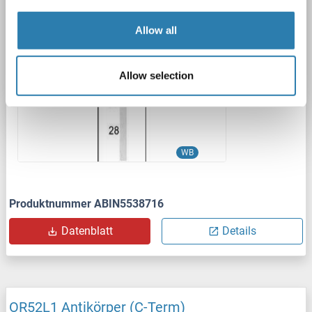
Polyclonal
unconjugated
Allow all
1 image
Allow selection
WB
Produktnummer ABIN5538716
Datenblatt
Details
OR52L1 Antikörper (C-Term)