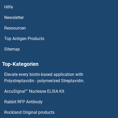
OR52E1 Antikörper
Hilfe
OR52D1 Antikörper
Newsletter
Ressourcen
OR52B6 Antikörper
Top Antigen Products
OR52B2 Antikörper
Sitemap
OR52A5 Antikörper
Top-Kategorien
OR52A1 Antikörper
Elevate every biotin-based application with
OR51V1 Antikörper
Polystreptavidin - polymerized Streptavidin.
AccuSignal™ Nuclease ELISA Kit
OR51T1 Antikörper
Rabbit RFP Antibody
OR52N2 Antikörper
Rockland Original products