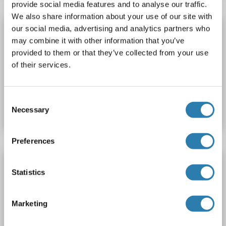
provide social media features and to analyse our traffic.
We also share information about your use of our site with
OR52N1 Antikörper (AA 226-275)
our social media, advertising and analytics partners who
may combine it with other information that you’ve
OR52N1
Reaktivität: Human
WB
Wirt: Kaninchen
provided to them or that they’ve collected from your use
Polyclonal
unconjugated
of their services.
Produktnummer ABIN6753617
Consent
Datenblatt
Details
Necessary
Selection
Preferences
OR52N1 Antikörper (AA 240-320)
Statistics
OR52N1
Reaktivität: Human
WB, ELISA, IF
Wirt: Kaninchen
Polyclonal
unconjugated
Marketing
Produktnummer ABIN7225066