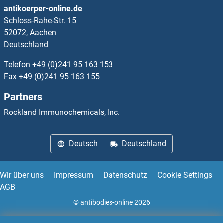
antikoerper-online.de
Schloss-Rahe-Str. 15
OR5AK2 Antikörper
52072, Aachen
Deutschland
OR5AN1 Antikörper
Telefon
+49 (0)241 95 163 153
OR5AP2 Antikörper
Fax
+49 (0)241 95 163 155
Partners
OR5AR1 Antikörper
Rockland Immunochemicals, Inc.
OR5AS1 Antikörper
Deutsch
Deutschland
OR5AU1 Antikörper
OR5B12 Antikörper
Wir über uns
Impressum
Datenschutz
Cookie Settings
AGB
OR5B3 Antikörper
© antibodies-online 2026
OR5C1 Antikörper