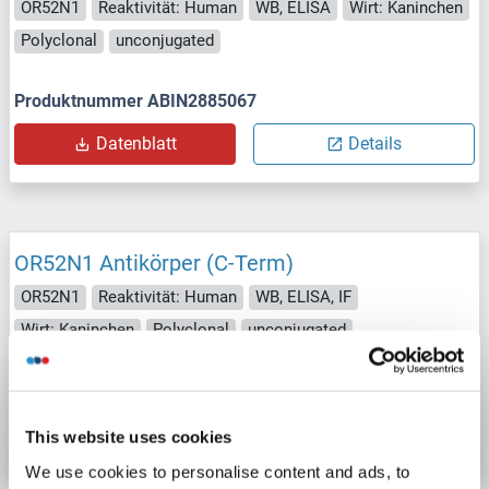
OR52N1
Reaktivität: Human
WB, ELISA
Wirt: Kaninchen
Polyclonal
unconjugated
Produktnummer ABIN2885067
Datenblatt
Details
OR52N1 Antikörper (C-Term)
OR52N1
Reaktivität: Human
WB, ELISA, IF
Wirt: Kaninchen
Polyclonal
unconjugated
Produktnummer ABIN7185339
Datenblatt
Details
This website uses cookies
We use cookies to personalise content and ads, to