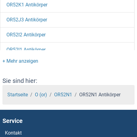
OR52K1 Antikörper
OR52J3 Antikörper
OR52I2 Antikörper
OR52I1 Antikörper
OR52H1 Antikörper
OR52E6 Antikörper
Sie sind hier:
OR52E5 Antikörper
Startseite
O (or)
OR52N1
OR52N1 Antikörper
OR52E4 Antikörper
Service
OR52E2 Antikörper
Kontakt