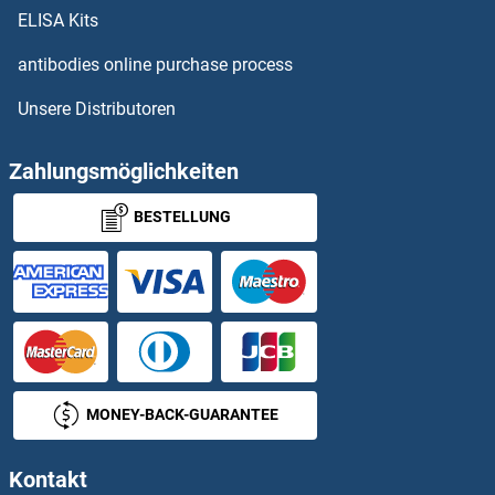
OR52N4 Antikörper
ELISA Kits
OR52N5 Antikörper
antibodies online purchase process
Unsere Distributoren
OR52R1 Antikörper
OR52W1 Antikörper
Zahlungsmöglichkeiten
BESTELLUNG
OR56A1 Antikörper
OR56B1 Antikörper
OR56B4 Antikörper
OR5A1 Antikörper
MONEY-BACK-GUARANTEE
OR5A2 Antikörper
Kontakt
OR5AC2 Antikörper