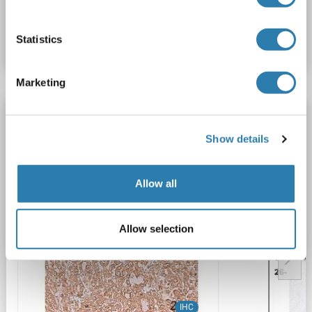
Produktnummer ABIN952093
Datenblatt
Details
Statistics
Marketing
Ephrin B2 Antikörper (Extracellular Domain)
EFNB2
Reaktivität: Human
WB, IHC, ELISA
Wirt: Maus
Show details
Monoclonal
PA349-18-4-3
unconjugated
Allow all
3 Abbildungen
Allow selection
IHC