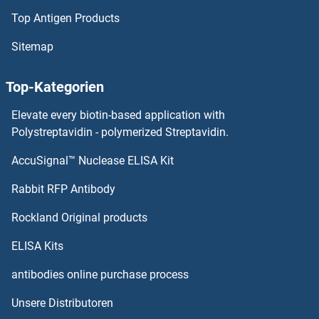
Top Antigen Products
EPH Receptor A4 Antikörper
Sitemap
EPH Receptor A3 Antikörper
Top-Kategorien
EPH Receptor A2 Antikörper
Elevate every biotin-based application with
EPH Receptor A10 Antikörper
Polystreptavidin - polymerized Streptavidin.
AccuSignal™ Nuclease ELISA Kit
EPG5 Antikörper
Rabbit RFP Antibody
Ephrin B3 Antikörper
Rockland Original products
EPHX1 Antikörper
ELISA Kits
EPHX2 Antikörper
antibodies online purchase process
Unsere Distributoren
EPHX4 Antikörper