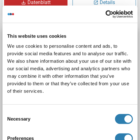
Datenblatt
Details
Ephrin B2 Antikörper (Middle Region)
This website uses cookies
We use cookies to personalise content and ads, to
EFNB2
Reaktivität: Human
WB, IF, IHC (p), EIA
provide social media features and to analyse our traffic.
Wirt: Kaninchen
Polyclonal
unconjugated
We also share information about your use of our site with
our social media, advertising and analytics partners who
3 Abbildungen
may combine it with other information that you’ve
provided to them or that they’ve collected from your use
of their services.
Consent
Necessary
Selection
WB
Preferences