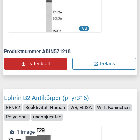
WB
Produktnummer ABIN571218
Datenblatt
Details
Ephrin B2 Antikörper (pTyr316)
EFNB2
Reaktivität: Human
WB, ELISA
Wirt: Kaninchen
Polyclonal
unconjugated
1 image