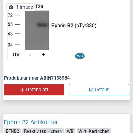
1 image
WB
Produktnummer ABIN7138984
Datenblatt
Details
Ephrin B2 Antikörper
EFNB2
Reaktivität: Human
WB
Wirt: Kaninchen