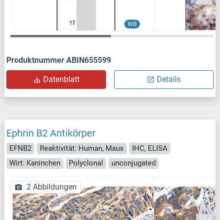
WB
Produktnummer ABIN655599
Datenblatt
Details
Ephrin B2 Antikörper
EFNB2
Reaktivität: Human, Maus
IHC, ELISA
Wirt: Kaninchen
Polyclonal
unconjugated
2 Abbildungen