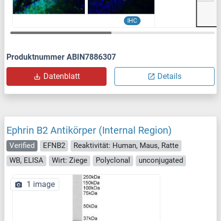
IHC
Produktnummer ABIN7886307
Datenblatt
Details
Ephrin B2 Antikörper (Internal Region)
Verified
EFNB2
Reaktivität: Human, Maus, Ratte
WB, ELISA
Wirt: Ziege
Polyclonal
unconjugated
1 image