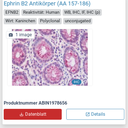
Ephrin B2 Antikörper (AA 157-186)
EFNB2
Reaktivität: Human
WB, IHC, IF, IHC (p)
Wirt: Kaninchen
Polyclonal
unconjugated
1 image
IHC
Produktnummer ABIN1978656
Datenblatt
Details