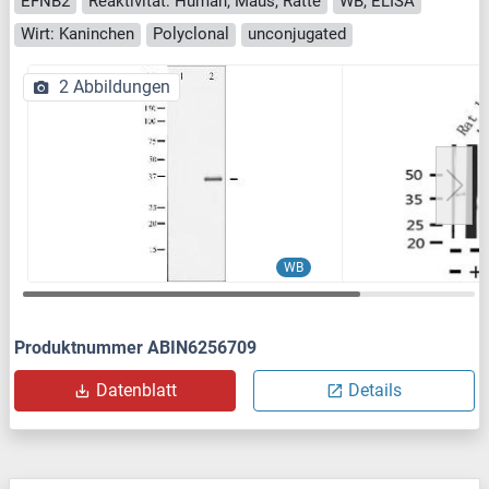
EFNB2
Reaktivität: Human, Maus, Ratte
WB, ELISA
Wirt: Kaninchen
Polyclonal
unconjugated
2 Abbildungen
WB
Produktnummer ABIN6256709
Datenblatt
Details