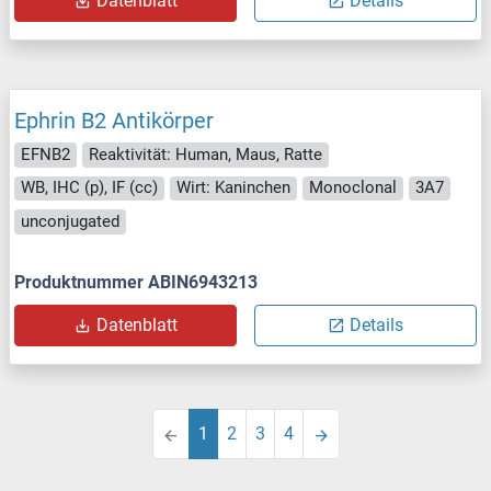
Datenblatt
Details
Ephrin B2 Antikörper
EFNB2
Reaktivität: Human, Maus, Ratte
WB, IHC (p), IF (cc)
Wirt: Kaninchen
Monoclonal
3A7
unconjugated
Produktnummer ABIN6943213
Datenblatt
Details
1
2
3
4