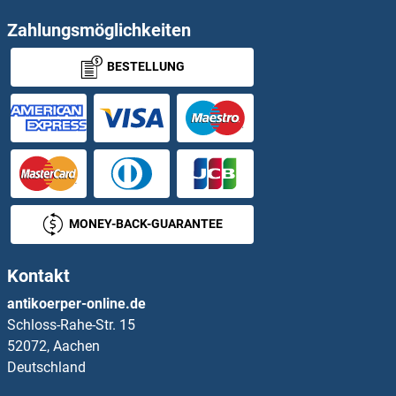
EPI Antikörper
Zahlungsmöglichkeiten
BESTELLUNG
Epigen Antikörper
Epiregulin Antikörper
EPM2A Antikörper
EPM2AIP1 Antikörper
MONEY-BACK-GUARANTEE
EPN3 Antikörper
Kontakt
EPO Antikörper
antikoerper-online.de
Schloss-Rahe-Str. 15
Eppin Antikörper
52072, Aachen
Deutschland
EPR1 Antikörper