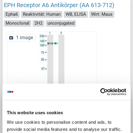
EPH Receptor A6 Antikörper (AA 613-712)
Epha6
Reaktivität: Human
WB, ELISA
Wirt: Maus
Monoclonal
2H2
unconjugated
1 image
WB
Produktnummer ABIN531577
This website uses cookies
Datenblatt
Details
We use cookies to personalise content and ads, to
provide social media features and to analyse our traffic.