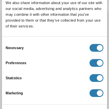
We also share information about your use of our site with
our social media, advertising and analytics partners who
may combine it with other information that you’ve
EPH Receptor A6 Antikörper (AA 313-362)
provided to them or that they’ve collected from your use
Epha6
Reaktivität: Human, Maus, Ratte, Rind (Kuh), Meerschweinchen, Pferd, Kaninchen, Zebrafisch (Danio rerio), Huhn, Affe, Schwein, Xenopus laevis
WB
of their services.
Wirt: Kaninchen
Polyclonal
unconjugated
1 image
Consent
Necessary
Selection
Preferences
Statistics
Marketing
Produktnummer ABIN6749998