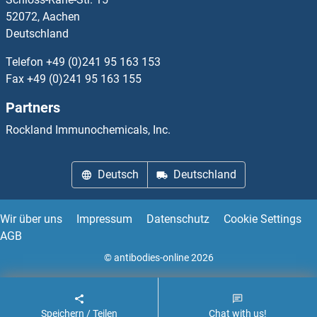
Ephrin B1 Antikörper
52072, Aachen
Deutschland
Ephrin B2 Antikörper
Telefon
+49 (0)241 95 163 153
Ephrin B3 Antikörper
Fax
+49 (0)241 95 163 155
Partners
EPHX1 Antikörper
Rockland Immunochemicals, Inc.
EPHX2 Antikörper
Deutsch
Deutschland
EPHX4 Antikörper
EPI Antikörper
Wir über uns
Impressum
Datenschutz
Cookie Settings
AGB
Epigen Antikörper
© antibodies-online 2026
Speichern / Teilen
Chat with us!