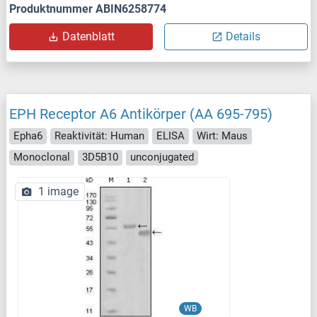
Produktnummer ABIN6258774
Datenblatt
Details
EPH Receptor A6 Antikörper (AA 695-795)
Epha6
Reaktivität: Human
ELISA
Wirt: Maus
Monoclonal
3D5B10
unconjugated
1 image
WB