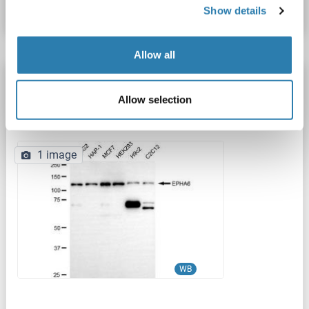
Datenblatt
Details
Show details
Allow all
EPH Receptor A6 Antikörper
Allow selection
Epha6
Reaktivität: Human
WB
Wirt: Maus
Monoclonal
25GB7205
unconjugated
1 image
WB