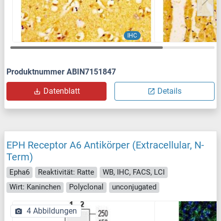
IHC
Produktnummer ABIN7151847
Datenblatt
Details
EPH Receptor A6 Antikörper (Extracellular, N-
Term)
Epha6
Reaktivität: Ratte
WB, IHC, FACS, LCI
Wirt: Kaninchen
Polyclonal
unconjugated
4 Abbildungen