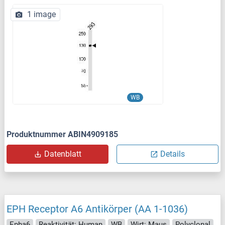
1 image
WB
Produktnummer ABIN4909185
Datenblatt
Details
EPH Receptor A6 Antikörper (AA 1-1036)
Epha6
Reaktivität: Human
WB
Wirt: Maus
Polyclonal