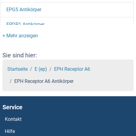
EPG5 Antikörper
EPDR1 Antikörper
EpCAM Antikörper
EPC2 Antikörper
Sie sind hier:
EPC1 Antikörper
Startseite
E (ep)
EPH Receptor A6
EPH Receptor A6 Antikörper
EPB42 Antikörper
EPB41L5 Antikörper
Service
EPB41L4A Antikörper
Kontakt
EPB41L1 Antikörper
Hilfe