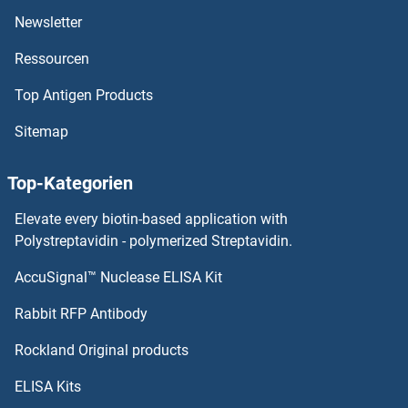
Newsletter
EPB41 Antikörper
Ressourcen
EPAS1 Antikörper
Top Antigen Products
EP400 Antikörper
Sitemap
EOMES Antikörper
Top-Kategorien
ENY2 Antikörper
Elevate every biotin-based application with
Polystreptavidin - polymerized Streptavidin.
Envoplakin Antikörper
AccuSignal™ Nuclease ELISA Kit
EPH Receptor A7 Antikörper
Rabbit RFP Antibody
EPH Receptor A8 Antikörper
Rockland Original products
EPH Receptor B1 Antikörper
ELISA Kits