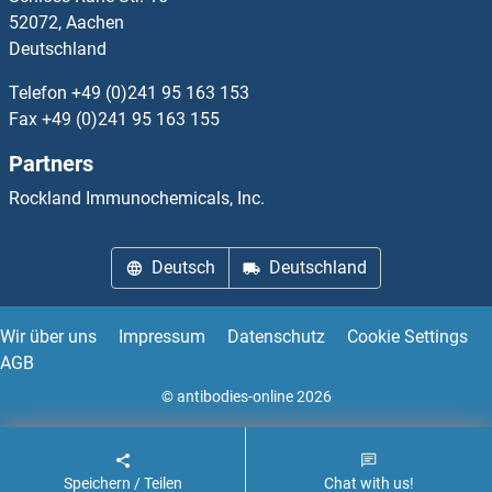
52072, Aachen
TGM4 Antikörper
Deutschland
Telefon
+49 (0)241 95 163 153
TGOLN2 Antikörper
Fax
+49 (0)241 95 163 155
TGS1 Antikörper
Partners
Rockland Immunochemicals, Inc.
TH1-Like Antikörper
THAP1 Antikörper
Deutsch
Deutschland
Wir über uns
Impressum
Datenschutz
Cookie Settings
AGB
© antibodies-online 2026
Speichern / Teilen
Chat with us!