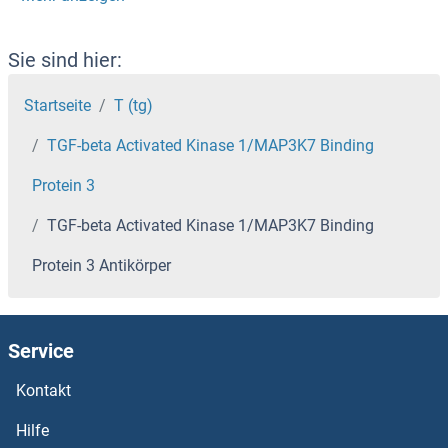
TFF3 Antikörper
TFF1 Antikörper
Sie sind hier:
TFEC Antikörper
Startseite
T (tg)
TGF-beta Activated Kinase 1/MAP3K7 Binding
TFEB Antikörper
Protein 3
TFE3 Antikörper
TGF-beta Activated Kinase 1/MAP3K7 Binding
TFDP3 Antikörper
Protein 3 Antikörper
TFCP2L1 Antikörper
Service
TFCP2 Antikörper
Kontakt
TFB2M Antikörper
Hilfe