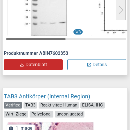
WB
Produktnummer ABIN7602353
Datenblatt
Details
TAB3 Antikörper (Internal Region)
Verified
TAB3
Reaktivität: Human
ELISA, IHC
Wirt: Ziege
Polyclonal
unconjugated
1 image