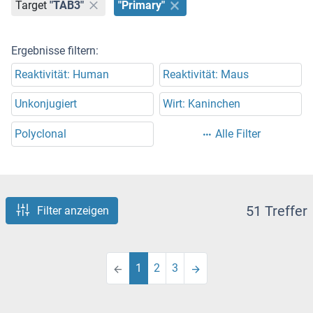
Target
"TAB3"
"Primary"
Ergebnisse filtern:
Reaktivität: Human
Reaktivität: Maus
Unkonjugiert
Wirt: Kaninchen
Polyclonal
Alle Filter
51 Treffer
Filter anzeigen
1
2
3