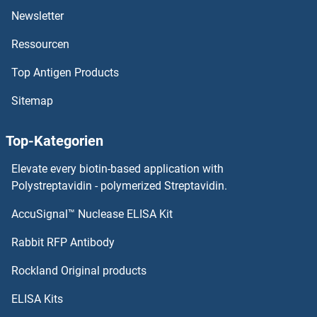
TFB1M Antikörper
Newsletter
TFAP4 Antikörper
Ressourcen
TFAP2E Antikörper
Top Antigen Products
Sitemap
TFAP2D Antikörper
Top-Kategorien
TGFA Antikörper
Elevate every biotin-based application with
TGFB1 Antikörper
Polystreptavidin - polymerized Streptavidin.
TGFB1I1 Antikörper
AccuSignal™ Nuclease ELISA Kit
Rabbit RFP Antibody
TGFB3 Antikörper
Rockland Original products
TGFBI Antikörper
ELISA Kits
TGFBR1 Antikörper