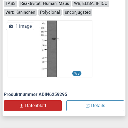
TAB3
Reaktivität: Human, Maus
WB, ELISA, IF, ICC
Wirt: Kaninchen
Polyclonal
unconjugated
1 image
WB
Produktnummer ABIN6259295
Datenblatt
Details