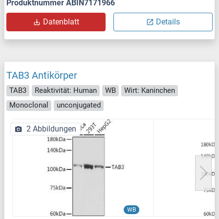
Produktnummer ABIN7171966
Datenblatt
Details
TAB3 Antikörper
TAB3
Reaktivität: Human
WB
Wirt: Kaninchen
Monoclonal
unconjugated
2 Abbildungen
WB