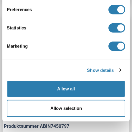
Preferences
TAB3 Antikörper (AA 600-650)
Statistics
TAB3
Reaktivität: Human, Maus
WB, IP
Wirt: Kaninchen
Polyclonal
unconjugated
Marketing
1 image
Show details
Allow all
WB
Allow selection
Produktnummer ABIN7450797