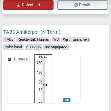
Datenblatt
Details
TAB3 Antikörper (N-Term)
TAB3
Reaktivität: Human
WB
Wirt: Kaninchen
Polyclonal
RB36935
unconjugated
1 image
WB