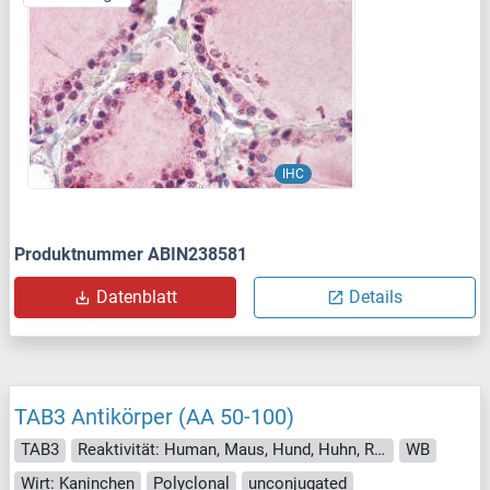
IHC
Produktnummer ABIN238581
Datenblatt
Details
TAB3 Antikörper (AA 50-100)
TAB3
Reaktivität: Human, Maus, Hund, Huhn, Rind (Kuh), Opossum
WB
Wirt: Kaninchen
Polyclonal
unconjugated