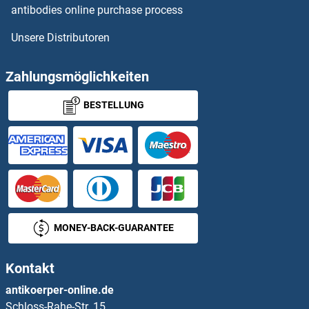
antibodies online purchase process
TGFBR2 Antikörper
Unsere Distributoren
TGFBR3 Antikörper
Zahlungsmöglichkeiten
TGFBRAP1 Antikörper
BESTELLUNG
TGIF1 Antikörper
TGIF2 Antikörper
TGIF2LX Antikörper
MONEY-BACK-GUARANTEE
TGIF2LY Antikörper
TGM1 Antikörper
Kontakt
antikoerper-online.de
TGM3 Antikörper
Schloss-Rahe-Str. 15