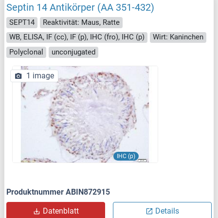
Septin 14 Antikörper (AA 351-432)
SEPT14
Reaktivität: Maus, Ratte
WB, ELISA, IF (cc), IF (p), IHC (fro), IHC (p)
Wirt: Kaninchen
Polyclonal
unconjugated
1 image
IHC (p)
Produktnummer ABIN872915
Datenblatt
Details