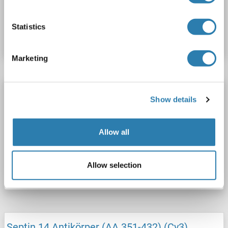
Produktnummer ABIN914906
Statistics
Datenblatt
Details
Marketing
Septin 14 Antikörper (AA 351-432) (FITC)
Show details
SEPT14
Reaktivität: Maus, Ratte
WB, IF (cc), IF (p)
Wirt: Kaninchen
Polyclonal
FITC
Allow all
Produktnummer ABIN914907
Allow selection
Datenblatt
Details
Septin 14 Antikörper (AA 351-432) (Cy3)