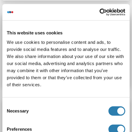
Septin 14 Antikörper (AA 351-432) (AbBy
Fluor® 647)
This website uses cookies
SEPT14
Reaktivität: Maus, Ratte
WB, IF (cc), IF (p)
We use cookies to personalise content and ads, to
Wirt: Kaninchen
Polyclonal
AbBy Fluor® 647
provide social media features and to analyse our traffic.
We also share information about your use of our site with
Produktnummer ABIN914905
our social media, advertising and analytics partners who
may combine it with other information that you’ve
Datenblatt
Details
provided to them or that they’ve collected from your use
of their services.
Consent
Septin 14 Antikörper (AA 351-432) (Cy5.5)
Necessary
Selection
SEPT14
Reaktivität: Maus, Ratte
WB, IF (cc), IF (p)
Wirt: Kaninchen
Polyclonal
Cy5.5
Preferences