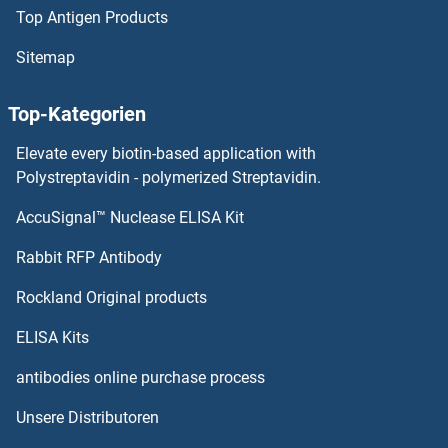
Top Antigen Products
SENP3 Antikörper
Sitemap
SENP2 Antikörper
Top-Kategorien
SENP1 Antikörper
Elevate every biotin-based application with
Senataxin Antikörper
Polystreptavidin - polymerized Streptavidin.
AccuSignal™ Nuclease ELISA Kit
SEMG2 Antikörper
Rabbit RFP Antibody
Septin 2 Antikörper
Rockland Original products
Septin 3 Antikörper
ELISA Kits
Septin 4 Antikörper
antibodies online purchase process
Unsere Distributoren
Septin 5 Antikörper