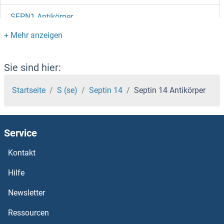
SEPN1 Antikörper
SEPHS2 Antikörper
SEPHS1 Antikörper
Sie sind hier:
Separase Antikörper
Startseite
S (se)
Septin 14
Septin 14 Antikörper
Sep 15 Antikörper
Service
SENP8 Antikörper
Kontakt
SENP7 Antikörper
Hilfe
SENP6 Antikörper
Newsletter
Ressourcen
SENP5 Antikörper