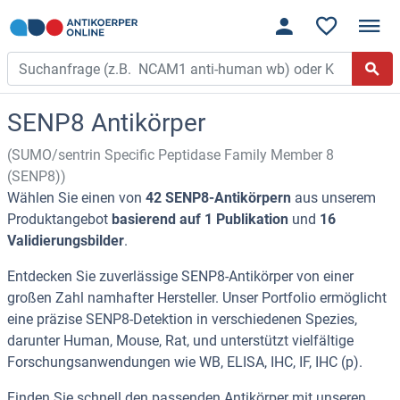
SENP8 Antikörper
(SUMO/sentrin Specific Peptidase Family Member 8
(SENP8))
Wählen Sie einen von
42 SENP8-Antikörpern
aus unserem
Produktangebot
basierend auf 1 Publikation
und
16
Validierungsbilder
.
Entdecken Sie zuverlässige SENP8-Antikörper von einer
großen Zahl namhafter Hersteller. Unser Portfolio ermöglicht
eine präzise SENP8-Detektion in verschiedenen Spezies,
darunter Human, Mouse, Rat, und unterstützt vielfältige
Forschungsanwendungen wie WB, ELISA, IHC, IF, IHC (p).
Finden Sie schnell den passenden Antikörper mit unseren