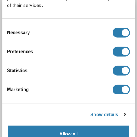
of their services.
SENP8 Antikörper (AA 161-210)
SENP8
Reaktivität: Human, Maus, Ratte
ELISA, WB, IHC
Consent
Wirt: Kaninchen
Polyclonal
unconjugated
Necessary
Selection
2 Abbildungen
Preferences
Statistics
Marketing
WB
Show details
Produktnummer ABIN1533442
Datenblatt
Details
Allow all