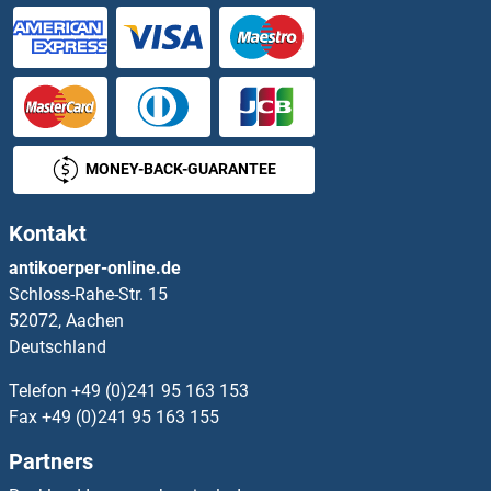
SEPSECS Antikörper
Septin 1 Antikörper
Septin 10 Antikörper
MONEY-BACK-GUARANTEE
Septin 11 Antikörper
Kontakt
Septin 12 Antikörper
antikoerper-online.de
Schloss-Rahe-Str. 15
Septin 14 Antikörper
52072, Aachen
Deutschland
Septin 2 Antikörper
Telefon
+49 (0)241 95 163 153
Septin 3 Antikörper
Fax
+49 (0)241 95 163 155
Partners
Septin 4 Antikörper