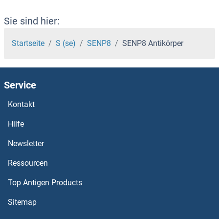
SEMG1 Antikörper
Sie sind hier:
Semaphorin 6C Antikörper
Startseite
S (se)
SENP8
SENP8 Antikörper
SEMA7A Antikörper
Service
SEMA6D Antikörper
Kontakt
SEMA6B Antikörper
Hilfe
SEMA6A Antikörper
Newsletter
Ressourcen
SEMA5B Antikörper
Top Antigen Products
SEMA5A Antikörper
Sitemap
SEMA4G Antikörper