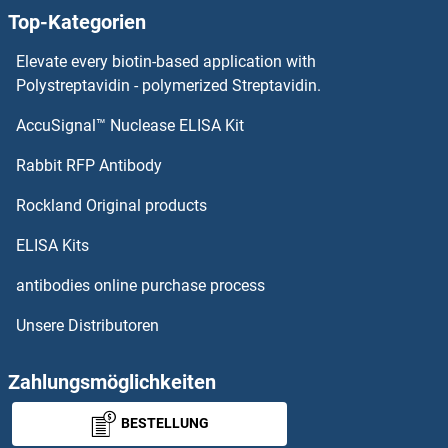
Top-Kategorien
SEMA4F Antikörper
Elevate every biotin-based application with
SEMA4D/CD100 Antikörper
Polystreptavidin - polymerized Streptavidin.
AccuSignal™ Nuclease ELISA Kit
SEMA4C Antikörper
Rabbit RFP Antibody
Sep 15 Antikörper
Rockland Original products
Separase Antikörper
ELISA Kits
SEPHS1 Antikörper
antibodies online purchase process
Unsere Distributoren
SEPHS2 Antikörper
SEPN1 Antikörper
Zahlungsmöglichkeiten
BESTELLUNG
SEPP1 Antikörper