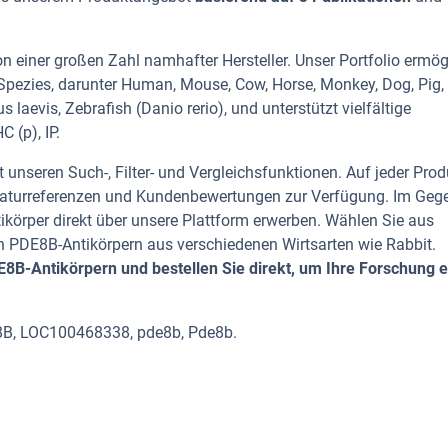
 einer großen Zahl namhafter Hersteller. Unser Portfolio ermög
Spezies, darunter Human, Mouse, Cow, Horse, Monkey, Dog, Pig, 
 laevis, Zebrafish (Danio rerio), und unterstützt vielfältige
 (p), IP.
 unseren Such-, Filter- und Vergleichsfunktionen. Auf jeder Prod
iteraturreferenzen und Kundenbewertungen zur Verfügung. Im Geg
tikörper direkt über unsere Plattform erwerben. Wählen Sie aus
 PDE8B-Antikörpern aus verschiedenen Wirtsarten wie Rabbit.
B-Antikörpern und bestellen Sie direkt, um Ihre Forschung ef
8B, LOC100468338, pde8b, Pde8b.