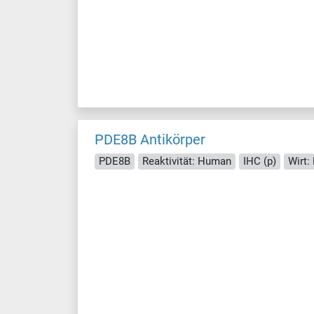
PDE8B Antikörper
PDE8B
Reaktivität: Human
IHC (p)
Wirt: