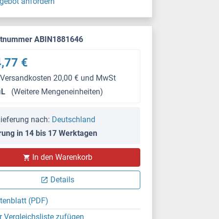
gebot anfordern
ktnummer ABIN1881646
,77 €
 Versandkosten 20,00 € und MwSt
μL
(Weitere Mengeneinheiten)
ieferung nach:
Deutschland
rung in 14 bis 17 Werktagen
In den Warenkorb
Details
tenblatt (PDF)
r Vergleichsliste zufügen