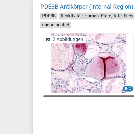
PDE8B Antikörper (Internal Region)
PDE8B
Reaktivität: Human, Pferd, Affe, Fle
unconjugated
2 Abbildungen
IHC