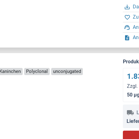
Da
Zu
An
An
Produ
 Kaninchen
Polyclonal
unconjugated
1.8
Zzgl.
50 μ
L
Liefe