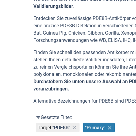
Validierungsbilder
.
Entdecken Sie zuverlässige PDE8B-Antikörper von
eine präzise PDE8B-Detektion in verschiedenen 
Bat, Guinea Pig, Chicken, Gibbon, Gorilla, Xenopus
Forschungsanwendungen wie WB, ELISA, IHC, IHC
Finden Sie schnell den passenden Antikörper mit
stehen Ihnen detaillierte Validierungsdaten, L
zu reinen Vergleichsportalen können Sie Ihre An
polyklonalen, monoklonalen oder rekombinanten
Durchstöbern Sie unten unsere Auswahl an PDE8
voranzubringen.
Alternative Bezeichnungen für PDE8B sind PDE
Gesetzte Filter:
Target
"PDE8B"
"Primary"