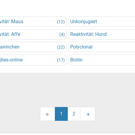
vität: Maus
Unkonjugiert
(12)
vität: Affe
Reaktivität: Hund
(4)
Kaninchen
Polyclonal
(22)
dies-online
Biotin
(17)
1
2