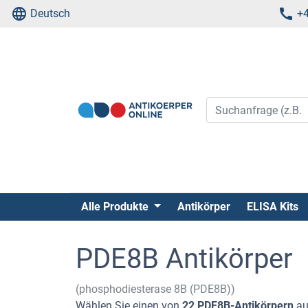
Deutsch
+4
Alle Produkte
Antikörper
ELISA Kits
PDE8B Antikörper
(phosphodiesterase 8B (PDE8B))
Wählen Sie einen von
22 PDE8B-Antikörpern
au