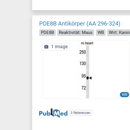
PDE8B Antikörper (AA 296-324)
PDE8B
Reaktivität: Maus
WB
Wirt: Kani
1 image
WB
3 Referenzen