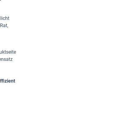
licht
Rat,
uktseite
ensatz
fizient