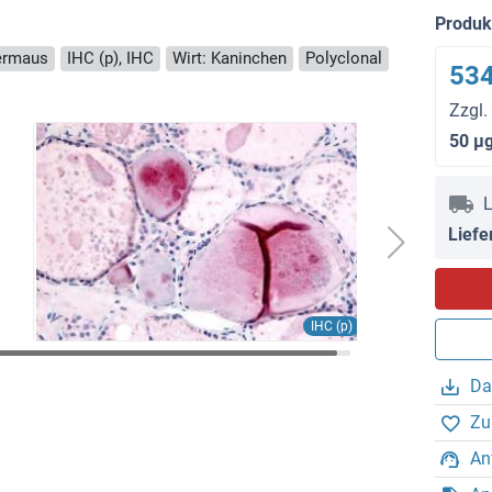
Produ
dermaus
IHC (p), IHC
Wirt: Kaninchen
Polyclonal
534
Zzgl.
50 μ
L
Liefe
IHC (p)
Da
Zu
An