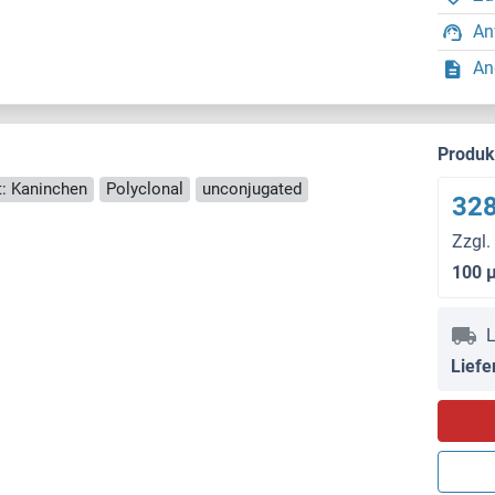
An
An
Produ
t: Kaninchen
Polyclonal
unconjugated
328
Zzgl.
100 
L
Liefe