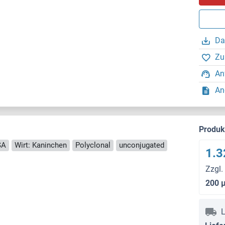
Da
Zu
An
An
Produ
SA
Wirt: Kaninchen
Polyclonal
unconjugated
1.3
Zzgl.
200 
L