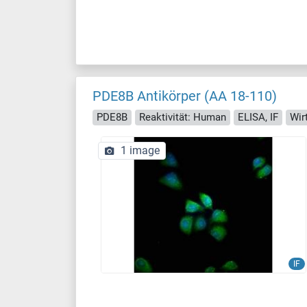
PDE8B Antikörper (AA 18-110)
PDE8B
Reaktivität: Human
ELISA, IF
Wir
1 image
IF