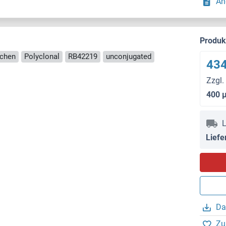
An
Produ
nchen
Polyclonal
RB42219
unconjugated
434
Zzgl.
400 
L
Liefe
Da
Zu