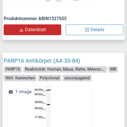
Produktnummer ABIN1327555
Datenblatt
Details
PARP16 Antikörper (AA 35-84)
PARP16
Reaktivität: Human, Maus, Ratte, Meerschweinchen, Pferd, Rind (Kuh), Schwein, Affe
WB
Wirt: Kaninchen
Polyclonal
unconjugated
1 image