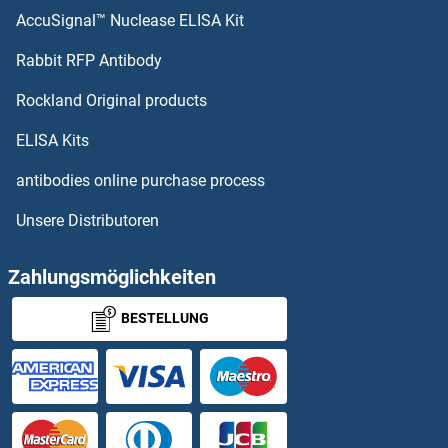
AccuSignal™ Nuclease ELISA Kit
Paralemmin 2 Antikörper
Rabbit RFP Antibody
PARP2 Antikörper
Rockland Original products
PARP3 Antikörper
ELISA Kits
PARP4 Antikörper
antibodies online purchase process
Unsere Distributoren
PARP9 Antikörper
PARPBP Antikörper
Zahlungsmöglichkeiten
BESTELLUNG
PARS2 Antikörper
Parvalbumin Antikörper
PARVG Antikörper