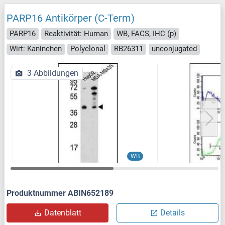
PARP16 Antikörper (C-Term)
PARP16
Reaktivität: Human
WB, FACS, IHC (p)
Wirt: Kaninchen
Polyclonal
RB26311
unconjugated
3 Abbildungen
WB
Produktnummer ABIN652189
Datenblatt
Details