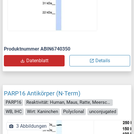
Produktnummer ABIN6740350
Datenblatt
Details
PARP16 Antikörper (N-Term)
PARP16
Reaktivität: Human, Maus, Ratte, Meerschweinchen, Pferd, Rind (Kuh), Hund, Schwein, Kaninchen
WB, IHC
Wirt: Kaninchen
Polyclonal
unconjugated
3 Abbildungen