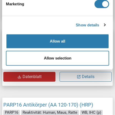
Marketing
Datenblatt
Details
Show details
PARP16 Antikörper (AA 120-170) (Cy3)
Allow all
PARP16
Reaktivität: Human, Maus, Ratte
WB, IF (p)
Wirt: Kaninchen
Polyclonal
Cy3
Allow selection
Produktnummer ABIN1421579
Datenblatt
Details
PARP16 Antikörper (AA 120-170) (HRP)
PARP16
Reaktivität: Human, Maus, Ratte
WB, IHC (p)