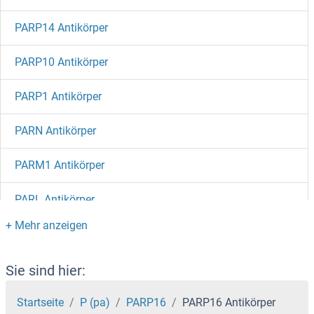
PARP14 Antikörper
PARP10 Antikörper
PARP1 Antikörper
PARN Antikörper
PARM1 Antikörper
PARL Antikörper
Parkinson Protein 7 Antikörper
Parkin Antikörper
Sie sind hier:
PARG1 Antikörper
Startseite
P (pa)
PARP16
PARP16 Antikörper