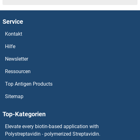
PARG Antikörper
Service
PARD6G Antikörper
Kontakt
PARD6B Antikörper
Hilfe
PARD6A Antikörper
Newsletter
Ressourcen
PARD3B Antikörper
Top Antigen Products
PARD3 Antikörper
Sitemap
Parathyroid Hormone 2 Receptor Antikörper
Top-Kategorien
Parathyroid Hormone 2 Antikörper
Elevate every biotin-based application with
Parathymosin Antikörper
Polystreptavidin - polymerized Streptavidin.