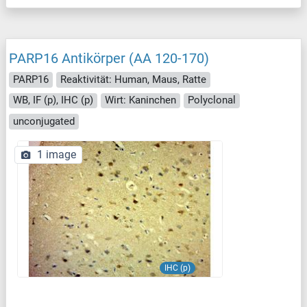
PARP16 Antikörper (AA 120-170)
PARP16
Reaktivität: Human, Maus, Ratte
WB, IF (p), IHC (p)
Wirt: Kaninchen
Polyclonal
unconjugated
1 image
IHC (p)