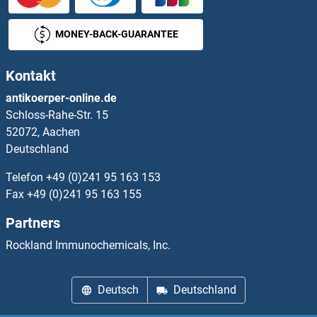
Parvin alpha Antikörper
MONEY-BACK-GUARANTEE
Parvin, beta Antikörper
Kontakt
PAS1C1 Antikörper
antikoerper-online.de
Schloss-Rahe-Str. 15
PASD1 Antikörper
52072, Aachen
Deutschland
PASK Antikörper
Telefon
+49 (0)241 95 163 153
Patched 1 Antikörper
Fax
+49 (0)241 95 163 155
Partners
Patched 2 Antikörper
Rockland Immunochemicals, Inc.
PATE4 Antikörper
Deutsch
Deutschland
PATJ Antikörper