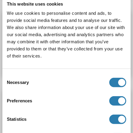
This website uses cookies
We use cookies to personalise content and ads, to
PARP16 Antikörper (AA 120-170) (Cy5.5)
provide social media features and to analyse our traffic.
PARP16
Reaktivität: Human, Maus, Ratte
WB, IF (p)
We also share information about your use of our site with
our social media, advertising and analytics partners who
Wirt: Kaninchen
Polyclonal
Cy5.5
may combine it with other information that you’ve
provided to them or that they’ve collected from your use
Produktnummer ABIN1421581
of their services.
Datenblatt
Details
Consent
Necessary
Selection
PARP16 Antikörper (AA 120-170) (Cy5)
Preferences
PARP16
Reaktivität: Human, Maus, Ratte
WB, IF (p)
Wirt: Kaninchen
Polyclonal
Cy5
Statistics
Produktnummer ABIN1421580