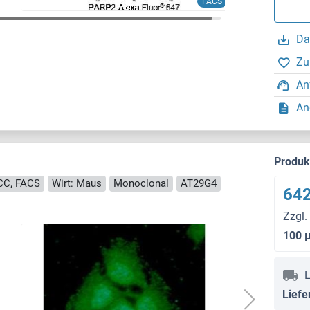
FACS
Da
Zu
An
An
Produ
ICC, FACS
Wirt: Maus
Monoclonal
AT29G4
642
Zzgl.
100 
L
Liefe