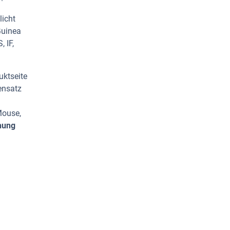
licht
Guinea
 IF,
uktseite
ensatz
Mouse,
hung