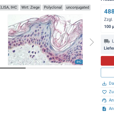
ELISA, IHC
Wirt: Ziege
Polyclonal
unconjugated
488
Zzgl.
100 
L
Liefe
IHC
Da
Zu
An
An