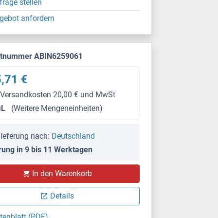
frage stellen
gebot anfordern
ktnummer ABIN6259061
,71 €
 Versandkosten 20,00 € und MwSt
μL
(Weitere Mengeneinheiten)
ieferung nach:
Deutschland
rung in 9 bis 11 Werktagen
IF/ICC
In den Warenkorb
Details
tenblatt (PDF)