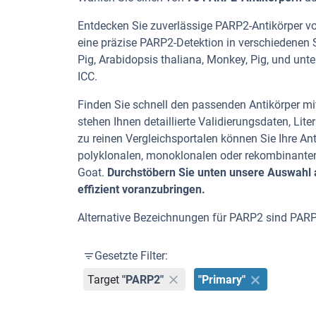
Entdecken Sie zuverlässige PARP2-Antikörper von
eine präzise PARP2-Detektion in verschiedenen 
Pig, Arabidopsis thaliana, Monkey, Pig, und unt
ICC.
Finden Sie schnell den passenden Antikörper mit
stehen Ihnen detaillierte Validierungsdaten, L
zu reinen Vergleichsportalen können Sie Ihre An
polyklonalen, monoklonalen oder rekombinanten
Goat.
Durchstöbern Sie unten unsere Auswahl a
effizient voranzubringen.
Alternative Bezeichnungen für PARP2 sind PARP2
Gesetzte Filter:
Target
"PARP2"
"Primary"