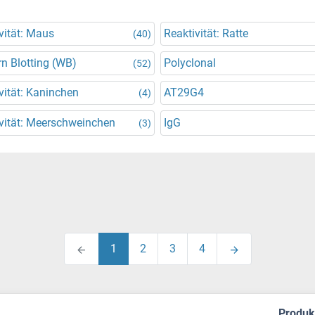
vität: Maus
Reaktivität: Ratte
(40)
n Blotting (WB)
Polyclonal
(52)
vität: Kaninchen
AT29G4
(4)
vität: Meerschweinchen
IgG
(3)
1
2
3
4
Produ