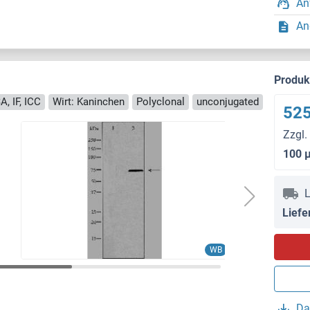
An
An
Produ
A, IF, ICC
Wirt: Kaninchen
Polyclonal
unconjugated
525
Zzgl.
100 
L
Liefe
WB
Da