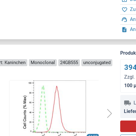
Zu
An
An
Produ
rt: Kaninchen
Monoclonal
24GB555
unconjugated
394
Zzgl.
100 
L
Liefe