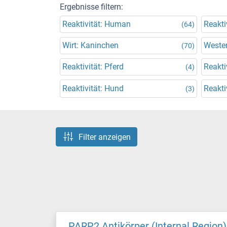
Ergebnisse filtern:
Reaktivität: Human
Reakti
(64)
Wirt: Kaninchen
Wester
(70)
Reaktivität: Pferd
Reakti
(4)
Reaktivität: Hund
Reakti
(3)
Filter anzeigen
PARP2 Antikörper (Internal Region)