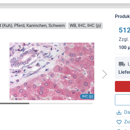
Produ
 (Kuh), Pferd, Kaninchen, Schwein
WB, IHC, IHC (p)
512
Zzgl.
100 
L
Liefe
IHC (p)
Da
Zu