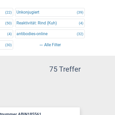
Unkonjugiert
(22)
(39)
Reaktivität: Rind (Kuh)
(50)
(4)
antibodies-online
(4)
(32)
Alle Filter
(30)
75 Treffer
ktnummer ABIN185561