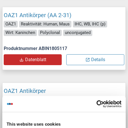
OAZ1 Antikörper (AA 2-31)
OAZ1
Reaktivität: Human, Maus
IHC, WB, IHC (p)
Wirt: Kaninchen
Polyclonal
unconjugated
Produktnummer ABIN1805117
Datenblatt
Details
OAZ1 Antikörper
OAZ1
Reaktivität: Human, Maus, Ratte
IHC, WB
Wirt: Kaninchen
Polyclonal
unconjugated
Produktnummer ABIN6760313
This website uses cookies