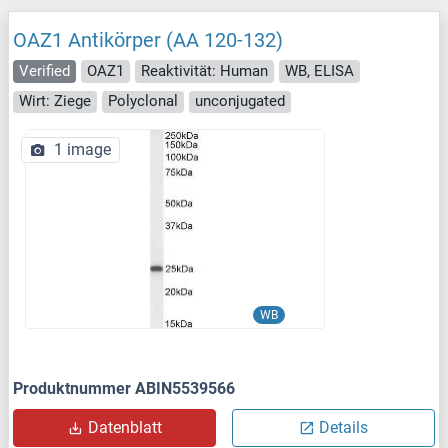
OAZ1 Antikörper (AA 120-132)
Verified
OAZ1
Reaktivität: Human
WB, ELISA
Wirt: Ziege
Polyclonal
unconjugated
1 image
WB
Produktnummer ABIN5539566
Datenblatt
Details