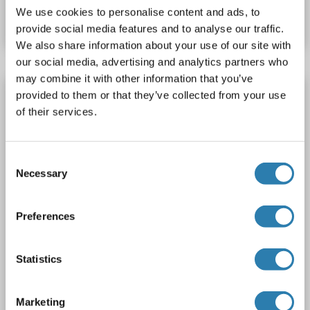
We use cookies to personalise content and ads, to
Datenblatt
Details
provide social media features and to analyse our traffic.
We also share information about your use of our site with
our social media, advertising and analytics partners who
may combine it with other information that you’ve
OAZ1 Antikörper (AA 14-63)
provided to them or that they’ve collected from your use
of their services.
OAZ1
Reaktivität: Human, Maus, Ratte
IHC, ELISA
Wirt: Kaninchen
Polyclonal
unconjugated
Consent
1 image
Necessary
Selection
Preferences
Statistics
IHC
Marketing