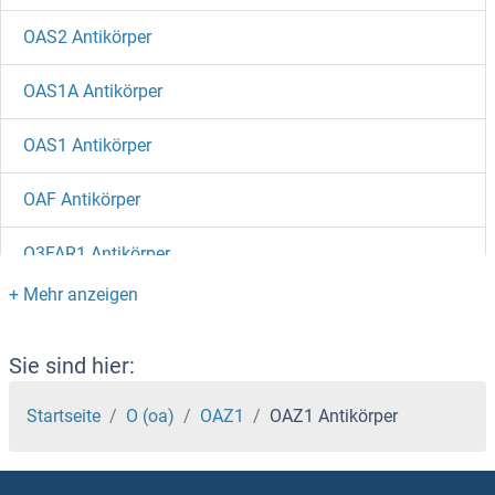
OAS2 Antikörper
OAS1A Antikörper
OAS1 Antikörper
OAF Antikörper
O3FAR1 Antikörper
NYS48/HAUS8 Antikörper
Nyctalopin Antikörper
Sie sind hier:
NYAP2 Antikörper
Startseite
O (oa)
OAZ1
OAZ1 Antikörper
NXT2 Antikörper