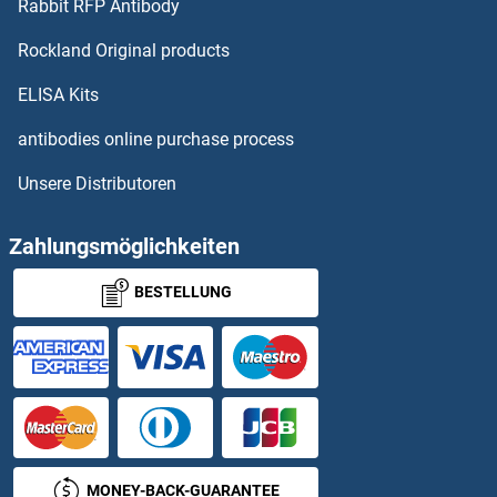
Rabbit RFP Antibody
OAZ3 Antikörper
Rockland Original products
OB Cadherin Antikörper
ELISA Kits
Obestatin Antikörper
antibodies online purchase process
Unsere Distributoren
OBFC1 Antikörper
OBFC2A Antikörper
Zahlungsmöglichkeiten
BESTELLUNG
OBP2A Antikörper
OBP2B Antikörper
Obscurin Antikörper
Obscurin-Like 1 Antikörper
MONEY-BACK-GUARANTEE