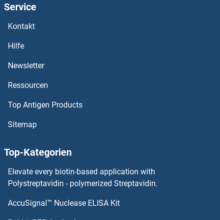
Service
NXT1 Antikörper
Kontakt
NXPH3 Antikörper
Hilfe
NXPH2 Antikörper
Newsletter
Ressourcen
NXNL1 Antikörper
Top Antigen Products
NXN Antikörper
Sitemap
NXF5 Antikörper
Top-Kategorien
NXF3 Antikörper
Elevate every biotin-based application with
NXF2 Antikörper
Polystreptavidin - polymerized Streptavidin.
AccuSignal™ Nuclease ELISA Kit
NVL Antikörper