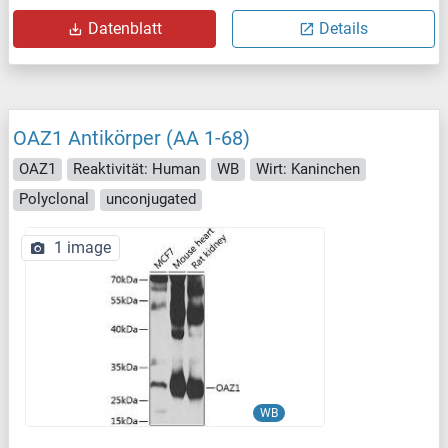
Datenblatt
Details
OAZ1 Antikörper (AA 1-68)
OAZ1
Reaktivität: Human
WB
Wirt: Kaninchen
Polyclonal
unconjugated
1 image
WB