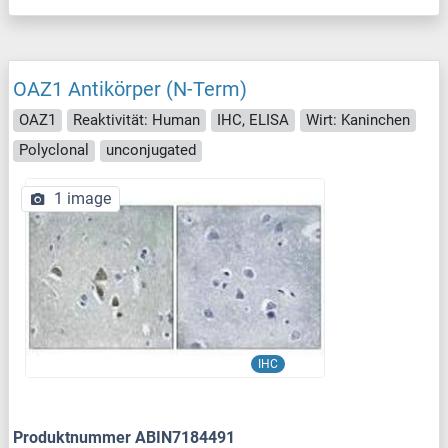
OAZ1 Antikörper (N-Term)
OAZ1
Reaktivität: Human
IHC, ELISA
Wirt: Kaninchen
Polyclonal
unconjugated
1 image
IHC
Produktnummer ABIN7184491