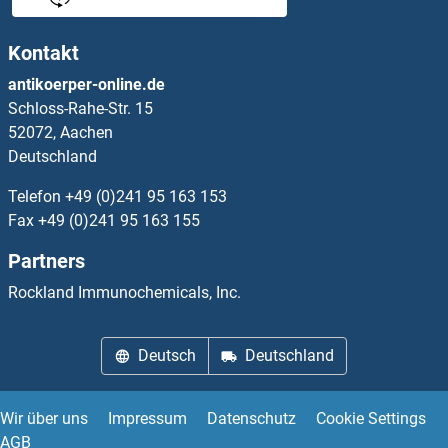
OC90 Antikörper
Kontakt
OCA2 Antikörper
antikoerper-online.de
Schloss-Rahe-Str. 15
Occludin Antikörper
52072, Aachen
Deutschland
OCEL1 Antikörper
Telefon
+49 (0)241 95 163 153
OCIAD1 Antikörper
Fax
+49 (0)241 95 163 155
Partners
OCIAD2 Antikörper
Rockland Immunochemicals, Inc.
OCRL Antikörper
Deutsch
Deutschland
OCSTAMP Antikörper
Oct-2 Antikörper
Wir über uns
Impressum
Datenschutz
Cookie Settings
AGB