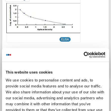
ELISA
Produktnummer ABIN6956463
Datenblatt
Details
This website uses cookies
We use cookies to personalise content and ads, to
provide social media features and to analyse our traffic.
We also share information about your use of our site with
Hemoglobin ELISA Kit
our social media, advertising and analytics partners who
Reaktivität: Human
acetylated
Colorimetric
may combine it with other information that you’ve
Sandwich ELISA
15.625 pg/mL - 1000 pg/mL
provided to them or that they’ve collected from your use