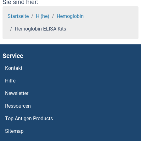
HDL ELISA Kits
Sie sind hier:
HDGFRP3 ELISA Kits
Startseite
H (he)
Hemoglobin
Hemoglobin ELISA Kits
HDGF ELISA Kits
HDDC3 ELISA Kits
Service
HDC ELISA Kits
Kontakt
HDAC9 ELISA Kits
Hilfe
Newsletter
HDAC8 ELISA Kits
Ressourcen
HDAC7 ELISA Kits
Top Antigen Products
HDAC6 ELISA Kits
Sitemap
HDAC5 ELISA Kits