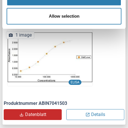
Hemoglobin ELISA Kit
Reaktivität: Maus
Colorimetric
Sandwich ELISA
Allow selection
12.5 ng/mL - 400 ng/mL
Plasma, Serum, Urine
1 image
ELISA
Produktnummer ABIN7041503
Datenblatt
Details