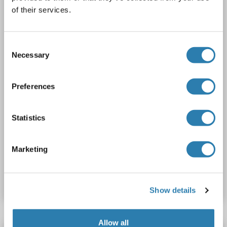
of their services.
Plasma, Serum, Tissue Homogenate
1 image
Consent
Necessary
Selection
Preferences
Statistics
ELISA
Marketing
Produktnummer ABIN6967337
Datenblatt
Details
Show details
Allow all