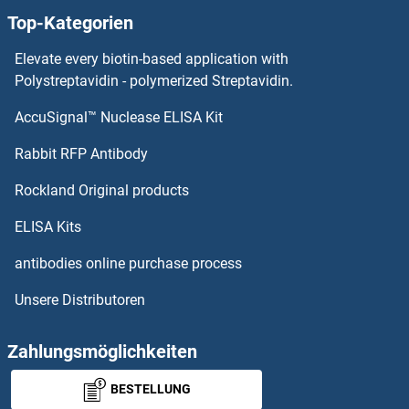
Top-Kategorien
HDAC4 ELISA Kits
Elevate every biotin-based application with
Polystreptavidin - polymerized Streptavidin.
HDAC3 ELISA Kits
AccuSignal™ Nuclease ELISA Kit
Hemoglobin beta ELISA Kits
Rabbit RFP Antibody
Hemoglobin, mu ELISA Kits
Rockland Original products
Hemopexin ELISA Kits
ELISA Kits
antibodies online purchase process
HEPACAM ELISA Kits
Unsere Distributoren
Heparan Sulfate (Glucosamine) 3-O-Sulfotransferase 3B1 ELISA Kits
Zahlungsmöglichkeiten
Heparan Sulfate (Glucosamine) 3-O-Sulfotransferase 6 ELISA Kits
BESTELLUNG
Heparan Sulfate 6-O-Sulfotransferase 1 ELISA Kits