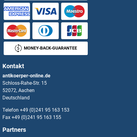
Heparan Sulphate Protoglycans ELISA Kits
Hepatitis A Virus Cellular Receptor 1 ELISA Kits
Hepatitis B Virus E Antigen ELISA Kits
MONEY-BACK-GUARANTEE
Hepcidin ELISA Kits
Kontakt
Hepcidin 25 ELISA Kits
antikoerper-online.de
Schloss-Rahe-Str. 15
Hephaestin ELISA Kits
52072, Aachen
Deutschland
Hepsin ELISA Kits
Telefon
+49 (0)241 95 163 153
HERPUD1 ELISA Kits
Fax
+49 (0)241 95 163 155
Partners
HERPUD2 ELISA Kits