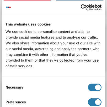
Datenblatt
Details
This website uses cookies
HES1 ELISA Kit
We use cookies to personalise content and ads, to
provide social media features and to analyse our traffic.
HES1
Reaktivität: Ratte
Colorimetric
78-5000 pg/mL
We also share information about your use of our site with
our social media, advertising and analytics partners who
Produktnummer ABIN1162352
may combine it with other information that you’ve
provided to them or that they’ve collected from your use
Datenblatt
Details
of their services.
Consent
HES1 ELISA Kit
Necessary
Selection
HES1
Reaktivität: Human
Colorimetric
Preferences