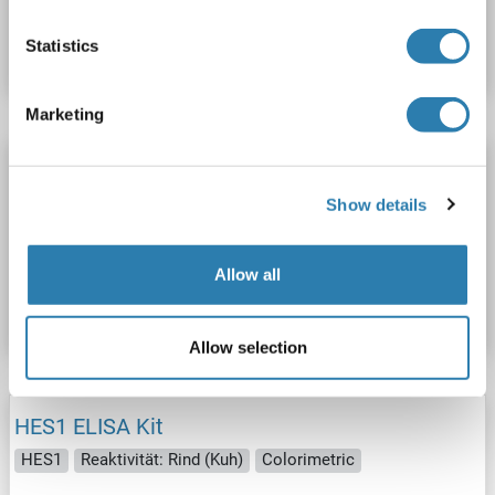
Produktnummer ABIN1162350
Datenblatt
Details
Statistics
Marketing
HES1 ELISA Kit
HES1
Reaktivität: Maus
Colorimetric
Show details
Produktnummer ABIN1162351
Allow all
Datenblatt
Details
Allow selection
HES1 ELISA Kit
HES1
Reaktivität: Rind (Kuh)
Colorimetric