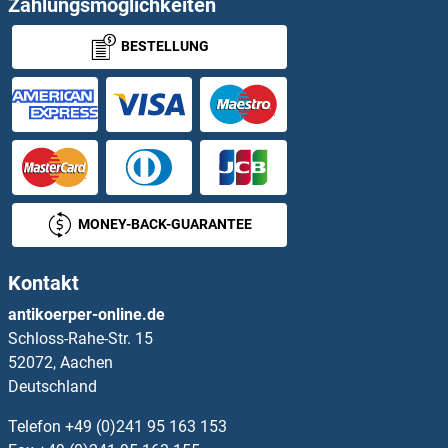
Zahlungsmöglichkeiten
Hexokinase ELISA Kits
BESTELLUNG
Hexokinase 1 ELISA Kits
Hexokinase 2 ELISA Kits
Hexosaminidase A ELISA Kits
HFE2 ELISA Kits
MONEY-BACK-GUARANTEE
HGD ELISA Kits
Kontakt
HGF ELISA Kits
antikoerper-online.de
Schloss-Rahe-Str. 15
HGFA ELISA Kits
52072, Aachen
Deutschland
HGS ELISA Kits
Telefon
+49 (0)241 95 163 153