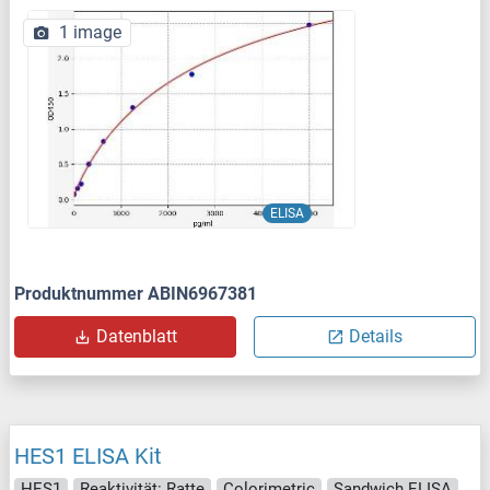
1 image
ELISA
Produktnummer ABIN6967381
Datenblatt
Details
HES1 ELISA Kit
HES1
Reaktivität: Ratte
Colorimetric
Sandwich ELISA