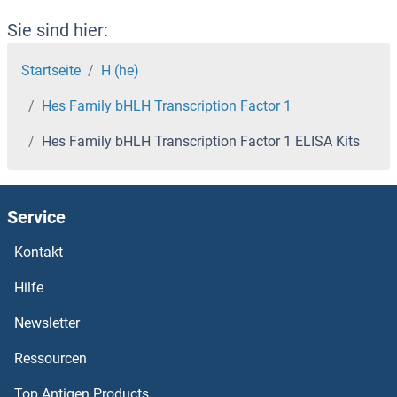
Heparan Sulphate Protoglycans ELISA Kits
Sie sind hier:
Heparan Sulfate 6-O-Sulfotransferase 1 ELISA Kits
Startseite
H (he)
Hes Family bHLH Transcription Factor 1
Heparan Sulfate (Glucosamine) 3-O-Sulfotransferase 6 ELISA Kits
Hes Family bHLH Transcription Factor 1 ELISA Kits
Heparan Sulfate (Glucosamine) 3-O-Sulfotransferase 3B1 ELISA Kits
HEPACAM ELISA Kits
Service
Hemopexin ELISA Kits
Kontakt
Hilfe
Hemoglobin, mu ELISA Kits
Newsletter
Hemoglobin beta ELISA Kits
Ressourcen
Hemoglobin ELISA Kits
Top Antigen Products