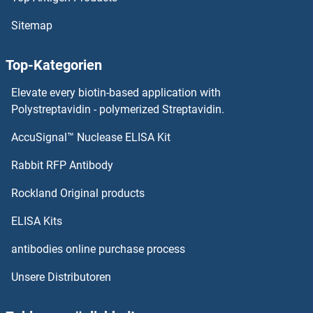
HEMK1 ELISA Kits
Sitemap
HEMGN ELISA Kits
Top-Kategorien
Hematological and Neurological Expressed 1 ELISA Kits
Elevate every biotin-based application with
Polystreptavidin - polymerized Streptavidin.
HESX Homeobox 1 ELISA Kits
AccuSignal™ Nuclease ELISA Kit
Heterogeneous Nuclear Ribonucleoprotein A1 ELISA Kits
Rabbit RFP Antibody
HEXB ELISA Kits
Rockland Original products
ELISA Kits
HEXDC ELISA Kits
antibodies online purchase process
HEXIM1 ELISA Kits
Unsere Distributoren
HEXIM2 ELISA Kits