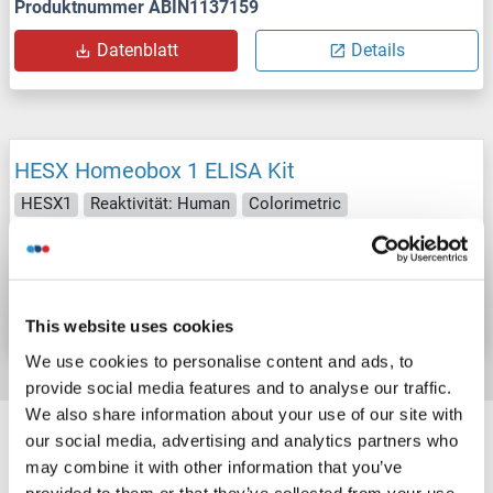
Produktnummer ABIN1137159
Datenblatt
Details
HESX Homeobox 1 ELISA Kit
HESX1
Reaktivität: Human
Colorimetric
Produktnummer ABIN1137158
Datenblatt
Details
This website uses cookies
We use cookies to personalise content and ads, to
provide social media features and to analyse our traffic.
We also share information about your use of our site with
Target information, Synonyms, Latest
our social media, advertising and analytics partners who
references
may combine it with other information that you’ve
provided to them or that they’ve collected from your use