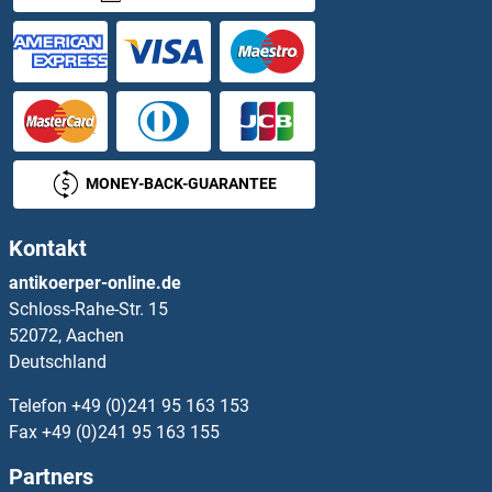
Hexokinase 2 ELISA Kits
Hexosaminidase A ELISA Kits
HFE2 ELISA Kits
MONEY-BACK-GUARANTEE
HGD ELISA Kits
Kontakt
HGF ELISA Kits
antikoerper-online.de
Schloss-Rahe-Str. 15
HGFA ELISA Kits
52072, Aachen
Deutschland
HGS ELISA Kits
Telefon
+49 (0)241 95 163 153
HGSNAT ELISA Kits
Fax
+49 (0)241 95 163 155
Partners
HHIP ELISA Kits