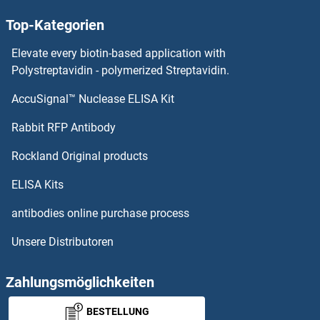
Hemoglobin ELISA Kits
Top-Kategorien
HEMK1 ELISA Kits
Elevate every biotin-based application with
Polystreptavidin - polymerized Streptavidin.
HEMGN ELISA Kits
AccuSignal™ Nuclease ELISA Kit
Heterogeneous Nuclear Ribonucleoprotein A1 ELISA Kits
Rabbit RFP Antibody
HEXB ELISA Kits
Rockland Original products
HEXDC ELISA Kits
ELISA Kits
antibodies online purchase process
HEXIM1 ELISA Kits
Unsere Distributoren
HEXIM2 ELISA Kits
Zahlungsmöglichkeiten
Hexokinase ELISA Kits
BESTELLUNG
Hexokinase 1 ELISA Kits