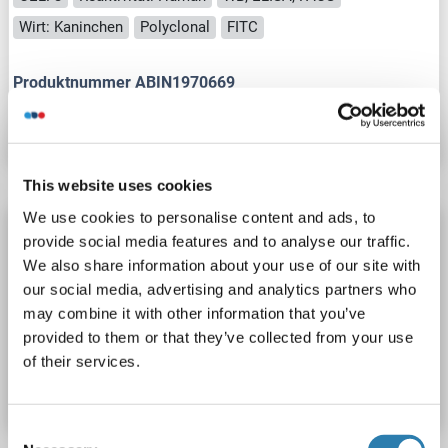
Wirt: Kaninchen
Polyclonal
FITC
Produktnummer ABIN1970669
Datenblatt
Details
This website uses cookies
We use cookies to personalise content and ads, to
CELF3 Antikörper (AA 3-32) (APC)
provide social media features and to analyse our traffic.
CELF3
Reaktivität: Human
WB, ELISA, FACS
We also share information about your use of our site with
our social media, advertising and analytics partners who
Wirt: Kaninchen
Polyclonal
APC
may combine it with other information that you’ve
provided to them or that they’ve collected from your use
Produktnummer ABIN1964233
of their services.
Datenblatt
Details
Consent