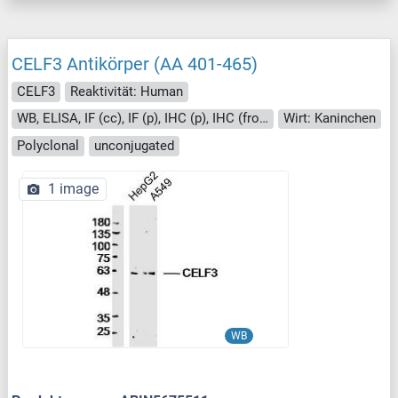
CELF3 Antikörper (AA 401-465)
CELF3
Reaktivität: Human
WB, ELISA, IF (cc), IF (p), IHC (p), IHC (fro), ICC
Wirt: Kaninchen
Polyclonal
unconjugated
1 image
WB