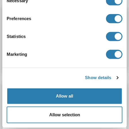
Necessary
Selection
CELF3 Antikörper (AA 3-32) (HRP)
Preferences
CELF3
Reaktivität: Human
WB, ELISA, FACS
Wirt: Kaninchen
Polyclonal
HRP
Statistics
Produktnummer ABIN1973489
Marketing
Datenblatt
Details
Show details
CELF3 Antikörper (AA 3-32) (PE)
Allow all
CELF3
Reaktivität: Human
WB, ELISA, FACS
Wirt: Kaninchen
Polyclonal
PE
Allow selection
Produktnummer ABIN1975251