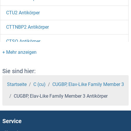
CTU2 Antikörper
CTTNBP2 Antikörper
CTSO Antikörper
CTSC Antikörper
CTSA Antikörper
Sie sind hier:
CTRP7 Antikörper
Startseite
C (cu)
CUGBP, Elav-Like Family Member 3
CUGBP, Elav-Like Family Member 3 Antikörper
CTRP6 Antikörper
CTRP5 Antikörper
Service
CTRB1 Antikörper