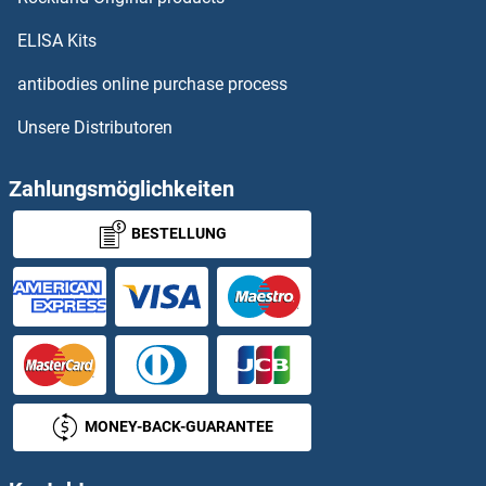
Cullin 2 Antikörper
ELISA Kits
antibodies online purchase process
Cullin 3 Antikörper
Unsere Distributoren
Cullin 4A Antikörper
Zahlungsmöglichkeiten
Cullin 4B Antikörper
BESTELLUNG
Cullin 5 Antikörper
Cullin 7 Antikörper
CUTA Antikörper
CUTC Antikörper
MONEY-BACK-GUARANTEE
Cutoff Antikörper