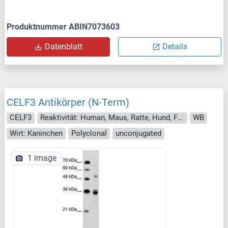
Produktnummer ABIN7073603
Datenblatt
Details
CELF3 Antikörper (N-Term)
CELF3
Reaktivität: Human, Maus, Ratte, Hund, Fledermaus, Rind (Kuh), Meerschweinchen, Pferd, Affe, Schwein, Kaninchen, Zebrafisch (Danio rerio)
WB
Wirt: Kaninchen
Polyclonal
unconjugated
1 image