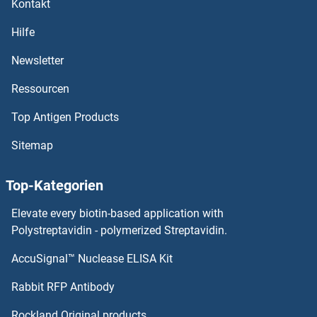
Kontakt
CTR9 Antikörper
Hilfe
Newsletter
CTPS2 Antikörper
Ressourcen
CTP Synthase Antikörper
Top Antigen Products
CTNS Antikörper
Sitemap
CTNND2 Antikörper
Top-Kategorien
CTNND1 Antikörper
Elevate every biotin-based application with
Polystreptavidin - polymerized Streptavidin.
CTNNBL1 Antikörper
AccuSignal™ Nuclease ELISA Kit
CUL9 Antikörper
Rabbit RFP Antibody
Cullin 1 Antikörper
Rockland Original products