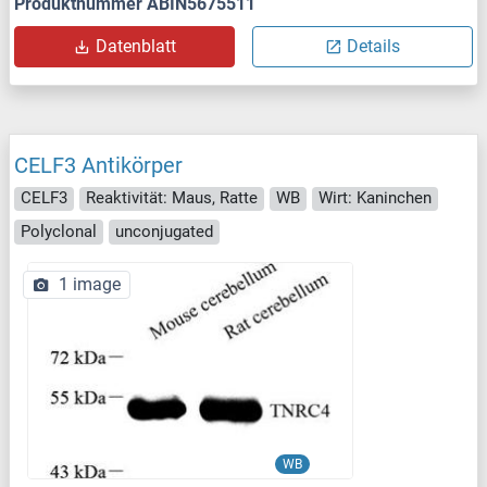
Produktnummer ABIN5675511
Datenblatt
Details
CELF3 Antikörper
CELF3
Reaktivität: Maus, Ratte
WB
Wirt: Kaninchen
Polyclonal
unconjugated
1 image
WB