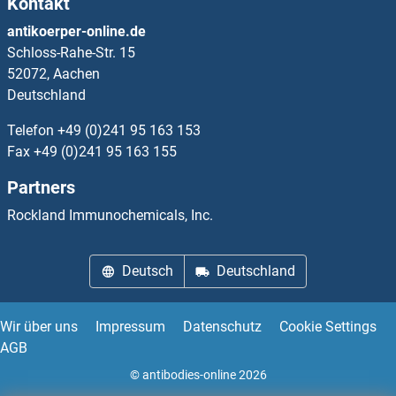
Kontakt
CUX1 Antikörper
antikoerper-online.de
Schloss-Rahe-Str. 15
CUX2 Antikörper
52072, Aachen
Deutschland
CUZD1 Antikörper
Telefon
+49 (0)241 95 163 153
CWC15 Antikörper
Fax
+49 (0)241 95 163 155
Partners
CWC22 Antikörper
Rockland Immunochemicals, Inc.
CWC25 Antikörper
Deutsch
Deutschland
Cwc27 Antikörper
CWH43 Antikörper
Wir über uns
Impressum
Datenschutz
Cookie Settings
AGB
CX3CL1 Antikörper
© antibodies-online 2026