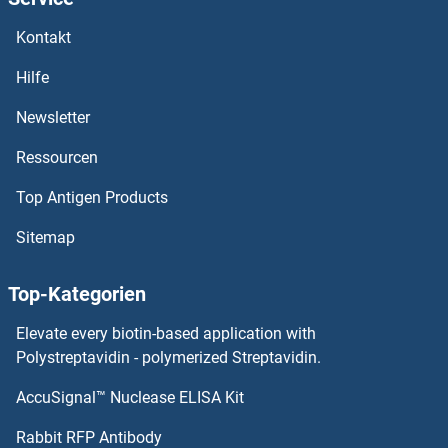
Cullin 1 Antikörper
Kontakt
CUL9 Antikörper
Hilfe
CUGBP, Elav-Like Family Member 3 Antikörper
Newsletter
Ressourcen
CUEDC2 Antikörper
Top Antigen Products
CUE Domain Containing 1 Antikörper
Sitemap
CUBN Antikörper
Top-Kategorien
CTX-I Antikörper
Elevate every biotin-based application with
CTU2 Antikörper
Polystreptavidin - polymerized Streptavidin.
AccuSignal™ Nuclease ELISA Kit
CTTNBP2 Antikörper
Rabbit RFP Antibody