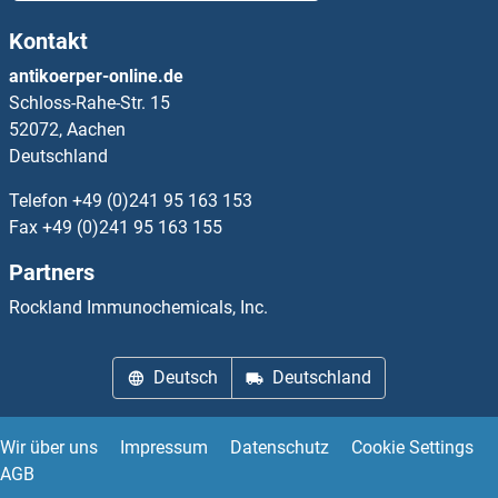
Kontakt
CXCL11 Antikörper
antikoerper-online.de
Schloss-Rahe-Str. 15
CXCL12 Antikörper
52072, Aachen
Deutschland
CXCL13 Antikörper
Telefon
+49 (0)241 95 163 153
CXCL16 Antikörper
Fax
+49 (0)241 95 163 155
Partners
CXCL17 Antikörper
Rockland Immunochemicals, Inc.
CXCL2 Antikörper
Deutsch
Deutschland
CXCL3 Antikörper
CXCL5 Antikörper
Wir über uns
Impressum
Datenschutz
Cookie Settings
AGB
CXCL6 Antikörper