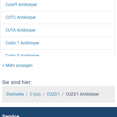
Cutoff Antikörper
CUTC Antikörper
CUTA Antikörper
Cullin 7 Antikörper
Cullin 5 Antikörper
Cullin 4B Antikörper
Cullin 4A Antikörper
Sie sind hier:
Cullin 3 Antikörper
Startseite
C (cu)
CUZD1
CUZD1 Antikörper
Cullin 2 Antikörper
Service