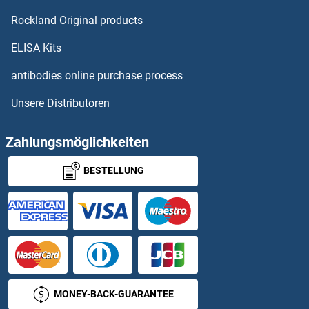
CWC15 Antikörper
Rockland Original products
CWC22 Antikörper
ELISA Kits
CWC25 Antikörper
antibodies online purchase process
Unsere Distributoren
Cwc27 Antikörper
CWH43 Antikörper
Zahlungsmöglichkeiten
BESTELLUNG
CX3CL1 Antikörper
CX3CR1 Antikörper
Cx40/GJA5 Antikörper
CXCL1 Antikörper
MONEY-BACK-GUARANTEE
CXCL10 Antikörper