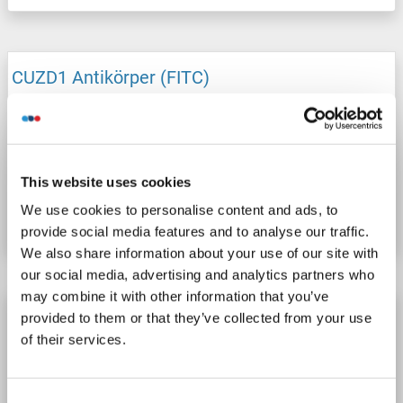
CUZD1 Antikörper (FITC)
CUZD1
Reaktivität: Maus
WB, IHC, ICC, IF
Wirt: Kaninchen
Polyclonal
FITC
Produktnummer ABIN7693966
This website uses cookies
We use cookies to personalise content and ads, to
Datenblatt
Details
provide social media features and to analyse our traffic.
We also share information about your use of our site with
our social media, advertising and analytics partners who
may combine it with other information that you’ve
CUZD1 Antikörper (Biotin)
provided to them or that they’ve collected from your use
of their services.
CUZD1
Reaktivität: Maus
WB, IHC, ICC
Wirt: Kaninchen
Polyclonal
Biotin
Consent