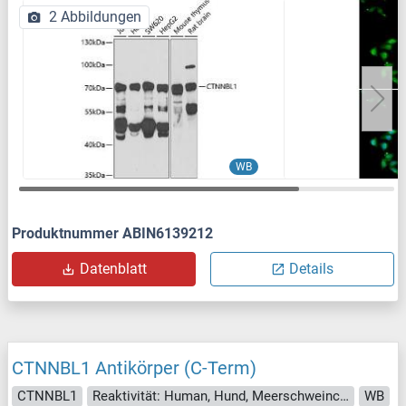
2 Abbildungen
WB
Produktnummer ABIN6139212
Datenblatt
Details
CTNNBL1 Antikörper (C-Term)
CTNNBL1
Reaktivität: Human, Hund, Meerschweinchen, Schwein, Affe
WB