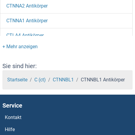
CTNNA2 Antikörper
CTNNA1 Antikörper
CTLA4 Antikörper
CTIF/KIAA0427 Antikörper
CTHRC1 Antikörper
Sie sind hier:
CTH Antikörper
Startseite
C (ct)
CTNNBL1
CTNNBL1 Antikörper
CTGF Antikörper
Service
CTF18 Antikörper
Kontakt
CTDSPL Antikörper
Hilfe