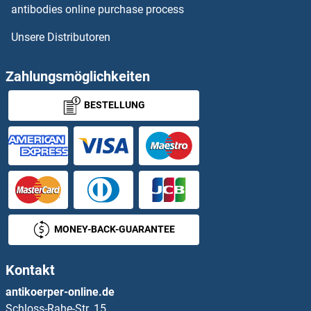
CTNS Antikörper
antibodies online purchase process
Unsere Distributoren
CTP Synthase Antikörper
CTPS2 Antikörper
Zahlungsmöglichkeiten
BESTELLUNG
CTR9 Antikörper
CTRB1 Antikörper
CTRP5 Antikörper
CTRP6 Antikörper
MONEY-BACK-GUARANTEE
CTRP7 Antikörper
Kontakt
CTSA Antikörper
antikoerper-online.de
Schloss-Rahe-Str. 15
CTSC Antikörper