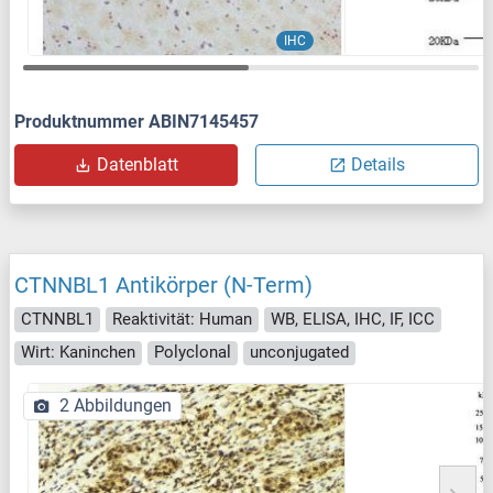
IHC
Produktnummer ABIN7145457
Datenblatt
Details
CTNNBL1 Antikörper (N-Term)
CTNNBL1
Reaktivität: Human
WB, ELISA, IHC, IF, ICC
Wirt: Kaninchen
Polyclonal
unconjugated
2 Abbildungen