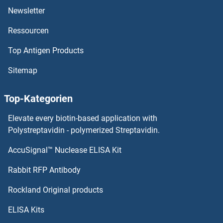
CTDSP2 Antikörper
Newsletter
Ressourcen
CTDSP1 Antikörper
Top Antigen Products
CTDP1 Antikörper
Sitemap
CTDNEP1A Antikörper
Top-Kategorien
CTD (Carboxy-Terminal Domain, RNA Polymerase II, Polypeptide A) Small Phosphatase Like 2 Antikörper
Elevate every biotin-based application with
CTCFL Antikörper
Polystreptavidin - polymerized Streptavidin.
AccuSignal™ Nuclease ELISA Kit
CTCF Antikörper
Rabbit RFP Antibody
CTNND1 Antikörper
Rockland Original products
CTNND2 Antikörper
ELISA Kits