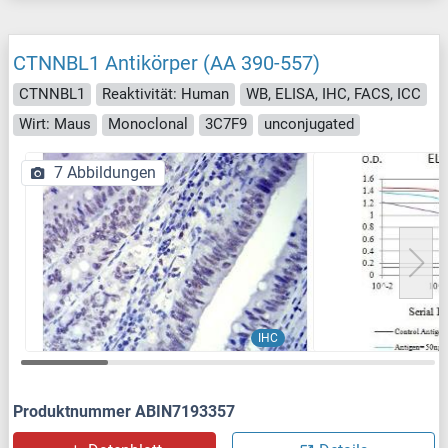
CTNNBL1 Antikörper (AA 390-557)
CTNNBL1
Reaktivität: Human
WB, ELISA, IHC, FACS, ICC
Wirt: Maus
Monoclonal
3C7F9
unconjugated
7 Abbildungen
IHC
Produktnummer ABIN7193357