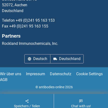
52072, Aachen
Deutschland
CTSO Antikörper
Telefon
+49 (0)241 95 163 153
CTTNBP2 Antikörper
Fax
+49 (0)241 95 163 155
Partners
CTU2 Antikörper
Rockland Immunochemicals, Inc.
CTX-I Antikörper
Deutsch
Deutschland
CUBN Antikörper
CUE Domain Containing 1 Antikörper
Wir über uns
Impressum
Datenschutz
Cookie Settings
AGB
CUEDC2 Antikörper
© antibodies-online 2026
CUGBP, Elav-Like Family Member 3 Antikörper
Speichern / Teilen
Chat with us!