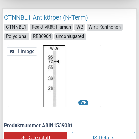
CTNNBL1 Antikörper (N-Term)
CTNNBL1
Reaktivität: Human
WB
Wirt: Kaninchen
Polyclonal
RB36904
unconjugated
1 image
WB
Produktnummer ABIN1539081
Datenblatt
Details