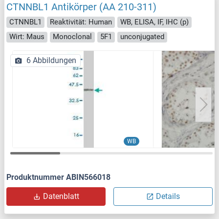
CTNNBL1 Antikörper (AA 210-311)
CTNNBL1
Reaktivität: Human
WB, ELISA, IF, IHC (p)
Wirt: Maus
Monoclonal
5F1
unconjugated
6 Abbildungen
WB
Produktnummer ABIN566018
Datenblatt
Details