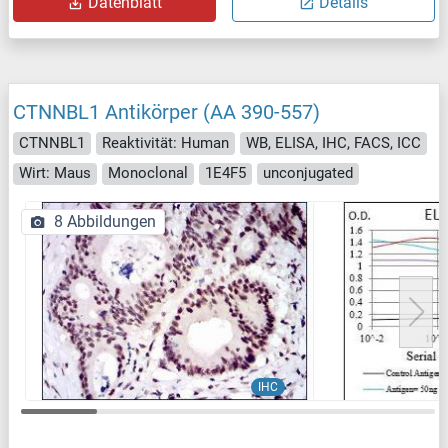
Datenblatt
Details
CTNNBL1 Antikörper (AA 390-557)
CTNNBL1
Reaktivität: Human
WB, ELISA, IHC, FACS, ICC
Wirt: Maus
Monoclonal
1E4F5
unconjugated
8 Abbildungen
IHC