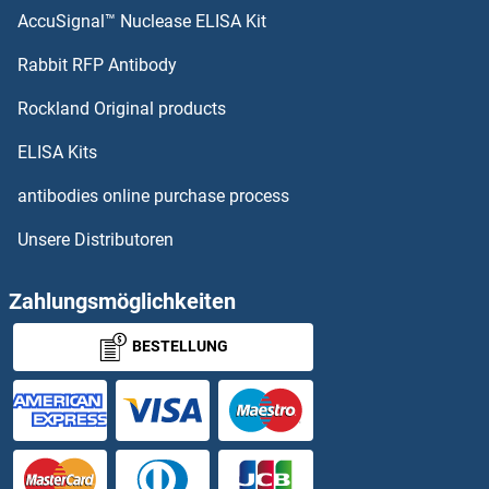
AccuSignal™ Nuclease ELISA Kit
CLEC18A Antikörper
Rabbit RFP Antibody
CLIC6 Antikörper
Rockland Original products
CLINT1 Antikörper
ELISA Kits
CLIP1 Antikörper
antibodies online purchase process
Unsere Distributoren
CLIP2 Antikörper
CLIP3 Antikörper
Zahlungsmöglichkeiten
BESTELLUNG
CLIP4 Antikörper
CLK1 Antikörper
CLK2 Antikörper