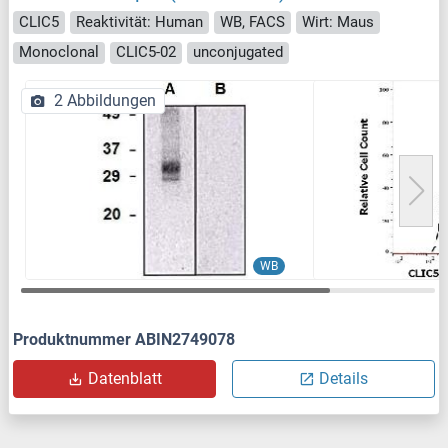
CLIC5
Reaktivität: Human
WB, FACS
Wirt: Maus
Monoclonal
CLIC5-02
unconjugated
2 Abbildungen
WB
Produktnummer ABIN2749078
Datenblatt
Details