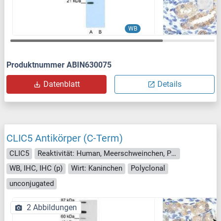
WB
Produktnummer ABIN630075
Datenblatt
Details
CLIC5 Antikörper (C-Term)
CLIC5
Reaktivität: Human, Meerschweinchen, Pferd, Kaninchen, Rind (Kuh), Schwein, Affe, Fledermaus
WB, IHC, IHC (p)
Wirt: Kaninchen
Polyclonal
unconjugated
2 Abbildungen