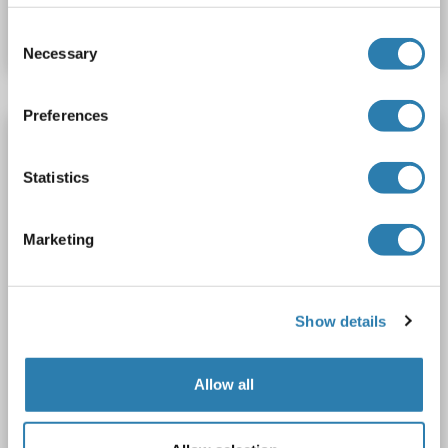
Datenblatt
Details
Consent
Necessary
Selection
Preferences
CLIC5 Antikörper (Middle Region)
CLIC5
Reaktivität: Human, Ratte, Maus, Meerschweinchen, Pferd, Kaninchen, Rind (Kuh), Hund, Zebrafisch (Danio rerio), Schwein
Statistics
WB, IHC
Wirt: Kaninchen
Polyclonal
unconjugated
Marketing
2 Abbildungen
Show details
Allow all
WB