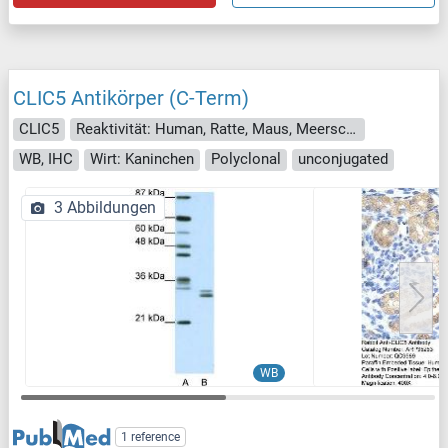
CLIC5 Antikörper (C-Term)
CLIC5
Reaktivität: Human, Ratte, Maus, Meerschweinchen, Pferd, Kaninchen, Rind (Kuh), Hund, Zebrafisch (Danio rerio)
WB, IHC
Wirt: Kaninchen
Polyclonal
unconjugated
3 Abbildungen
WB
1 reference