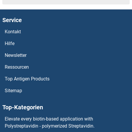
CLEC4E Antikörper
Service
CLEC4D Antikörper
Kontakt
CLEC4A Antikörper
Hilfe
CLEC3B Antikörper
Newsletter
Ressourcen
CLEC3A Antikörper
Top Antigen Products
CLEC2D Antikörper
Sitemap
CLEC2B Antikörper
Top-Kategorien
CLEC2A Antikörper
Elevate every biotin-based application with
CLEC1A Antikörper
Polystreptavidin - polymerized Streptavidin.