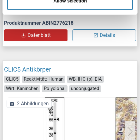
Allow selection
1 reference
Produktnummer ABIN2776218
Datenblatt
Details
CLIC5 Antikörper
CLIC5
Reaktivität: Human
WB, IHC (p), EIA
Wirt: Kaninchen
Polyclonal
unconjugated
2 Abbildungen