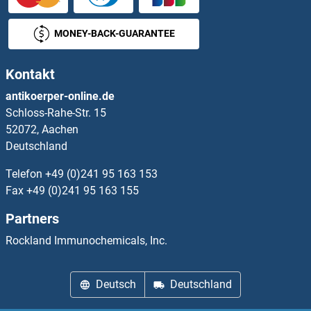
CLK3 Antikörper
MONEY-BACK-GUARANTEE
CLK4 Antikörper
Kontakt
CLLD6 Antikörper
antikoerper-online.de
Schloss-Rahe-Str. 15
CLMP Antikörper
52072, Aachen
Deutschland
CLN3 Antikörper
Telefon
+49 (0)241 95 163 153
CLN5 Antikörper
Fax
+49 (0)241 95 163 155
Partners
CLN6 Antikörper
Rockland Immunochemicals, Inc.
CLN8 Antikörper
Deutsch
Deutschland
CLNK Antikörper