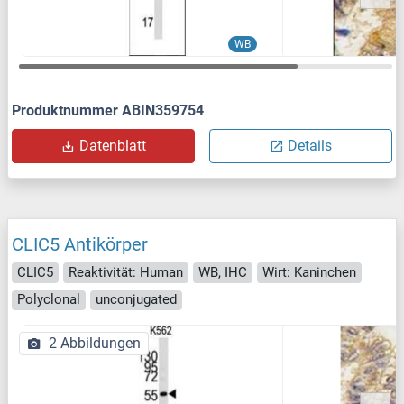
WB
Produktnummer ABIN359754
Datenblatt
Details
CLIC5 Antikörper
CLIC5
Reaktivität: Human
WB, IHC
Wirt: Kaninchen
Polyclonal
unconjugated
2 Abbildungen