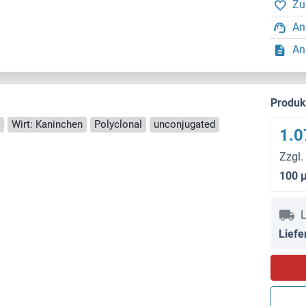
Zu
An
An
Produ
Wirt: Kaninchen
Polyclonal
unconjugated
1.0
Zzgl.
100 
L
Liefe