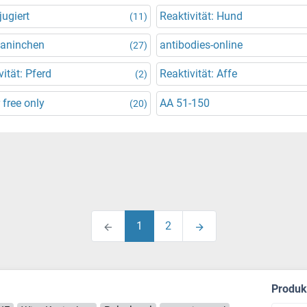
ugiert
Reaktivität: Hund
(11)
Kaninchen
antibodies-online
(27)
vität: Pferd
Reaktivität: Affe
(2)
 free only
AA 51-150
(20)
1
2
Produ