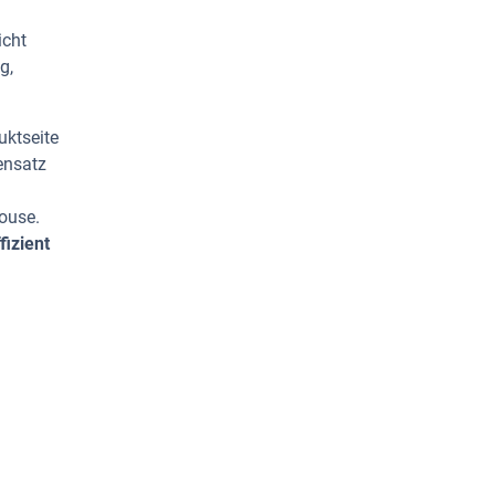
icht
g,
uktseite
ensatz
ouse.
fizient