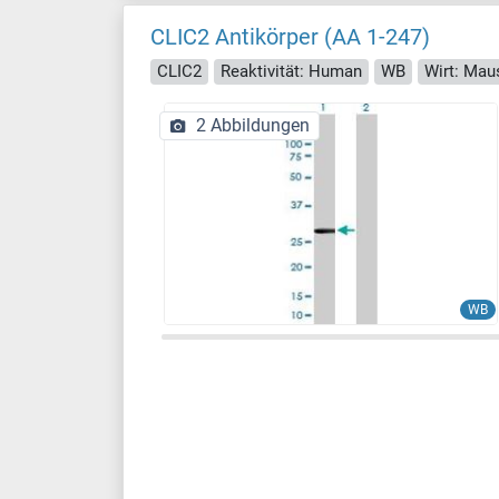
CLIC2 Antikörper (AA 1-247)
CLIC2
Reaktivität: Human
WB
Wirt: Mau
2 Abbildungen
WB