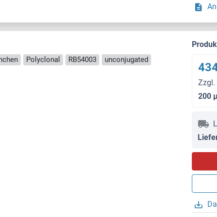
An
Produ
inchen
Polyclonal
RB54003
unconjugated
434
Zzgl.
200 
L
Liefe
Da