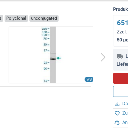
Produ
s
Polyclonal
unconjugated
651
Zzgl.
50 μ
L
Liefe
WB
Da
Zu
An