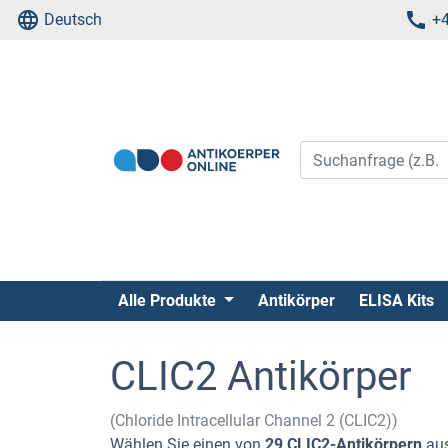
Deutsch
+4
Alle Produkte
Antikörper
ELISA Kits
CLIC2 Antikörper
(Chloride Intracellular Channel 2 (CLIC2))
Wählen Sie einen von
29 CLIC2-Antikörpern
aus