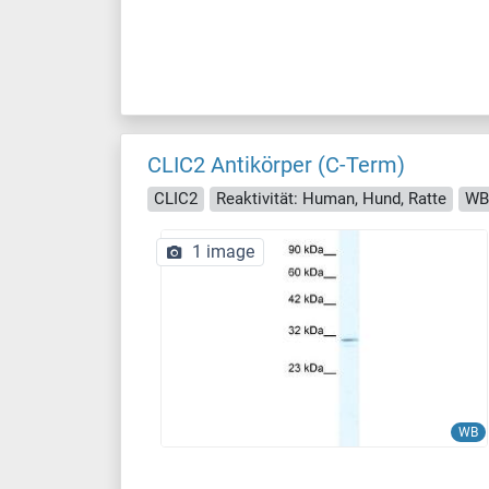
CLIC2 Antikörper (C-Term)
CLIC2
Reaktivität: Human, Hund, Ratte
WB
1 image
WB