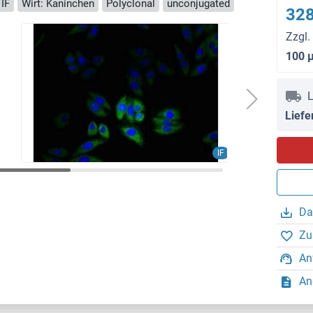
 IF
Wirt: Kaninchen
Polyclonal
unconjugated
328
Zzgl.
100 
L
Liefe
IF
Da
Zu
An
An