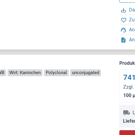
Da
Zu
An
An
Produ
WB
Wirt: Kaninchen
Polyclonal
unconjugated
741
Zzgl.
100 
L
Liefe