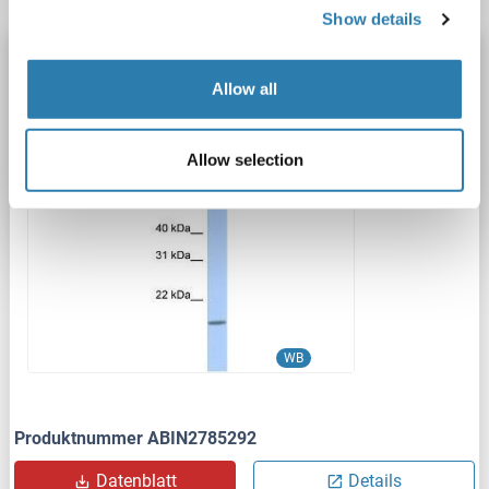
Show details
CLECL1 Antikörper (N-Term)
Allow all
CLECL1
Reaktivität: Human
WB
Wirt: Kaninchen
Polyclonal
unconjugated
Allow selection
1 image
WB
Produktnummer ABIN2785292
Datenblatt
Details