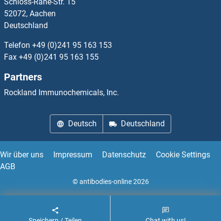
Schloss-Rahe-Str. 15
CLK1 Antikörper
52072, Aachen
Deutschland
CLK2 Antikörper
Telefon
+49 (0)241 95 163 153
CLK3 Antikörper
Fax
+49 (0)241 95 163 155
Partners
CLK4 Antikörper
Rockland Immunochemicals, Inc.
CLLD6 Antikörper
Deutsch
Deutschland
CLMP Antikörper
CLN3 Antikörper
Wir über uns
Impressum
Datenschutz
Cookie Settings
AGB
CLN5 Antikörper
© antibodies-online 2026
CLN6 Antikörper
Speichern / Teilen
Chat with us!