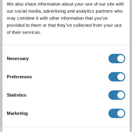
CLECL1 Antikörper (N-Term)
We also share information about your use of our site with
CLECL1
Reaktivität: Human
WB
Wirt: Kaninchen
our social media, advertising and analytics partners who
may combine it with other information that you’ve
Polyclonal
unconjugated
provided to them or that they’ve collected from your use
of their services.
1 image
Consent
Necessary
Selection
Preferences
WB
Statistics
Produktnummer ABIN631187
Marketing
Datenblatt
Details