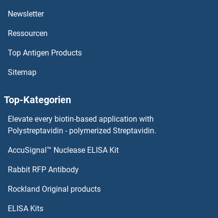
CLEC1A Antikörper
Newsletter
Ressourcen
CLEC18A Antikörper
Top Antigen Products
CLEC17A Antikörper
Sitemap
CLEC16A Antikörper
Top-Kategorien
CLEC14A Antikörper
Elevate every biotin-based application with
CLEC12B Antikörper
Polystreptavidin - polymerized Streptavidin.
AccuSignal™ Nuclease ELISA Kit
CLEC12A Antikörper
Rabbit RFP Antibody
CLIC1 Antikörper
Rockland Original products
CLIC2 Antikörper
ELISA Kits