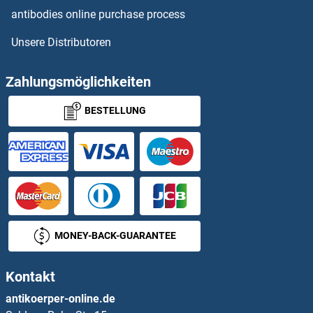
CLIC3 Antikörper
antibodies online purchase process
Unsere Distributoren
CLIC4 Antikörper
CLIC5 Antikörper
Zahlungsmöglichkeiten
BESTELLUNG
CLIC6 Antikörper
CLINT1 Antikörper
CLIP1 Antikörper
CLIP2 Antikörper
MONEY-BACK-GUARANTEE
CLIP3 Antikörper
Kontakt
CLIP4 Antikörper
antikoerper-online.de