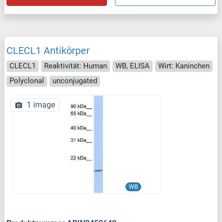
CLECL1 Antikörper
CLECL1
Reaktivität: Human
WB, ELISA
Wirt: Kaninchen
Polyclonal
unconjugated
1 image
WB