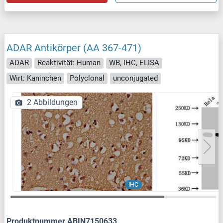
ADAR Antikörper (AA 367-471)
ADAR
Reaktivität: Human
WB, IHC, ELISA
Wirt: Kaninchen
Polyclonal
unconjugated
2 Abbildungen
IHC
Produktnummer ABIN7150633