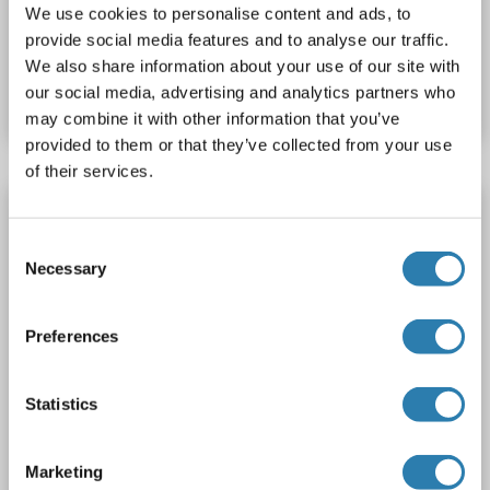
We use cookies to personalise content and ads, to
provide social media features and to analyse our traffic.
Produktnummer ABIN7453418
We also share information about your use of our site with
Datenblatt
Details
our social media, advertising and analytics partners who
may combine it with other information that you’ve
provided to them or that they’ve collected from your use
of their services.
ADAR Antikörper (AA 128-346)
ADAR
Reaktivität: Human
WB, IHC, IF, ICC
Consent
Necessary
Selection
Wirt: Kaninchen
Polyclonal
unconjugated
3 Abbildungen
Preferences
Statistics
Marketing