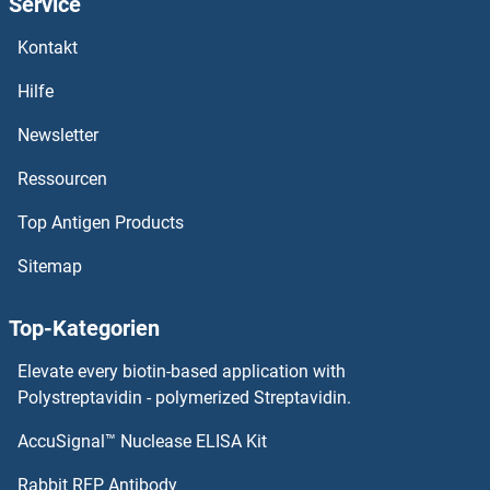
Service
ADAMTS4 Antikörper
Kontakt
ADAMTS3 Antikörper
Hilfe
ADAMTS20 Antikörper
Newsletter
Ressourcen
Adamts2 Antikörper
Top Antigen Products
ADAMTS19 Antikörper
Sitemap
ADAMTS18 Antikörper
Top-Kategorien
ADAMTS17 Antikörper
Elevate every biotin-based application with
ADAMTS16 Antikörper
Polystreptavidin - polymerized Streptavidin.
AccuSignal™ Nuclease ELISA Kit
ADAMTS15 Antikörper
Rabbit RFP Antibody