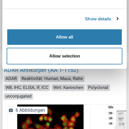
IHC
Show details
Produktnummer ABIN4886426
Allow all
Datenblatt
Details
Allow selection
ADAR Antikörper (AA 1-1152)
ADAR
Reaktivität: Human, Maus, Ratte
WB, IHC, ELISA, IF, ICC
Wirt: Kaninchen
Polyclonal
unconjugated
6 Abbildungen