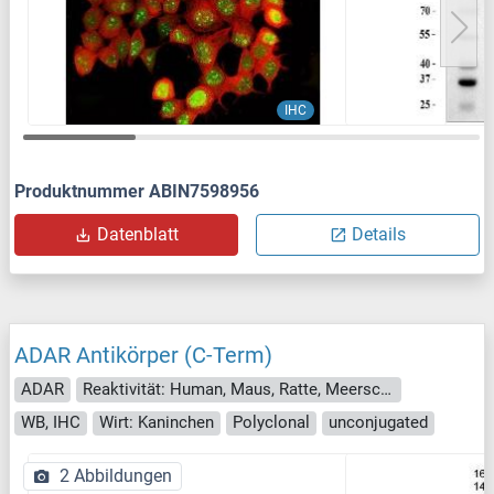
IHC
Produktnummer ABIN7598956
Datenblatt
Details
ADAR Antikörper (C-Term)
ADAR
Reaktivität: Human, Maus, Ratte, Meerschweinchen, Pferd, Kaninchen
WB, IHC
Wirt: Kaninchen
Polyclonal
unconjugated
2 Abbildungen