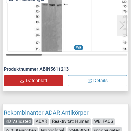
WB
Produktnummer ABIN5611213
Datenblatt
Details
Rekombinanter ADAR Antikörper
KD Validated
ADAR
Reaktivität: Human
WB, FACS
Wirt: Kaninchen
Monoclonal
25GB3090
unconjugated