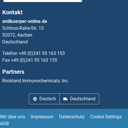
ADCY1 Antikörper
Kontakt
ADCY10 Antikörper
antikoerper-online.de
Schloss-Rahe-Str. 15
ADCY2 Antikörper
52072, Aachen
Deutschland
ADCY3 Antikörper
Telefon
+49 (0)241 95 163 153
ADCY4 Antikörper
Fax
+49 (0)241 95 163 155
Partners
ADCY5 Antikörper
Rockland Immunochemicals, Inc.
ADCY6 Antikörper
Deutsch
Deutschland
ADCY7 Antikörper
ADCY8 Antikörper
Wir über uns
Impressum
Datenschutz
Cookie Settings
AGB
ADCY9 Antikörper