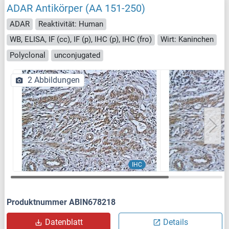
ADAR Antikörper (AA 151-250)
ADAR
Reaktivität: Human
WB, ELISA, IF (cc), IF (p), IHC (p), IHC (fro)
Wirt: Kaninchen
Polyclonal
unconjugated
2 Abbildungen
IHC
Produktnummer ABIN678218
Datenblatt
Details