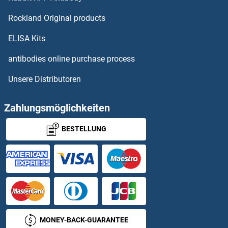
ADARB2 Antikörper
Rockland Original products
ADAT1 Antikörper
ELISA Kits
ADAT2 Antikörper
antibodies online purchase process
Unsere Distributoren
ADAT3 Antikörper
ADC Antikörper
Zahlungsmöglichkeiten
BESTELLUNG
ADCK1 Antikörper
ADCK2 Antikörper
ADCK4 Antikörper
ADCK5 Antikörper
MONEY-BACK-GUARANTEE