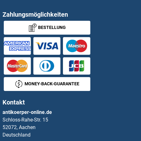
ADAMTS6 Antikörper
Zahlungsmöglichkeiten
BESTELLUNG
ADAMTS7 Antikörper
ADAMTS8 Antikörper
ADAMTS9 Antikörper
ADAMTSL1 Antikörper
MONEY-BACK-GUARANTEE
ADAMTSL2 Antikörper
Kontakt
ADAMTSL4 Antikörper
antikoerper-online.de
Schloss-Rahe-Str. 15
ADAP1 Antikörper
52072, Aachen
Deutschland
ADAP2 Antikörper