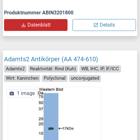
Produktnummer ABIN3201800
Datenblatt
Details
Adamts2 Antikörper (AA 474-610)
Adamts2
Reaktivität: Rind (Kuh)
WB, IHC, IP, IF/ICC
Wirt: Kaninchen
Polyclonal
unconjugated
1 image