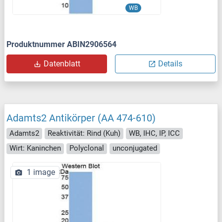
WB
Produktnummer ABIN2906564
Datenblatt
Details
Adamts2 Antikörper (AA 474-610)
Adamts2
Reaktivität: Rind (Kuh)
WB, IHC, IP, ICC
Wirt: Kaninchen
Polyclonal
unconjugated
1 image