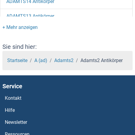
ADAMTS14 Antikörper
ADAMTS13 Antikörper
ADAMTS12 Antikörper
ADAMTS10 Antikörper
Sie sind hier:
ADAMTS1 Antikörper
Startseite
A (ad)
Adamts2
Adamts2 Antikörper
ADAMDEC1 Antikörper
Service
ADAM9 Antikörper
Kontakt
ADAM8 Antikörper
Hilfe
ADAM7 Antikörper
Newsletter
Ressourcen
ADAM5 Antikörper