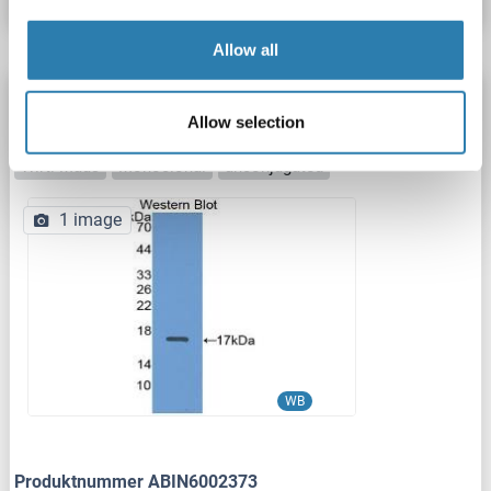
Allow all
Adamts2 Antikörper
Allow selection
Adamts2
Reaktivität: Rind (Kuh)
WB, IHC, IP, IF/ICC
Wirt: Maus
Monoclonal
unconjugated
1 image
WB
Produktnummer ABIN6002373