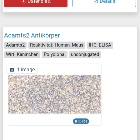
Datenblatt
Details
Adamts2 Antikörper
Adamts2
Reaktivität: Human, Maus
IHC, ELISA
Wirt: Kaninchen
Polyclonal
unconjugated
1 image
IHC (p)