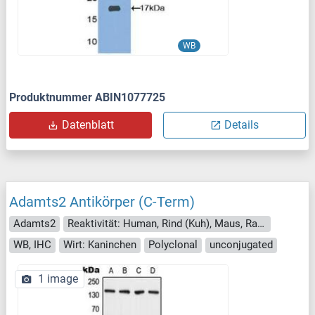
WB
Produktnummer ABIN1077725
Datenblatt
Details
Adamts2 Antikörper (C-Term)
Adamts2
Reaktivität: Human, Rind (Kuh), Maus, Ratte
WB, IHC
Wirt: Kaninchen
Polyclonal
unconjugated
1 image