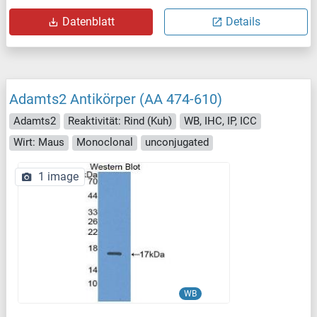
Datenblatt
Details
Adamts2 Antikörper (AA 474-610)
Adamts2
Reaktivität: Rind (Kuh)
WB, IHC, IP, ICC
Wirt: Maus
Monoclonal
unconjugated
1 image
WB