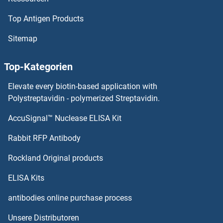
Top Antigen Products
ADAM33 Antikörper
Sitemap
ADAM32 Antikörper
Top-Kategorien
ADAM30 Antikörper
Elevate every biotin-based application with
ADAM29 Antikörper
Polystreptavidin - polymerized Streptavidin.
AccuSignal™ Nuclease ELISA Kit
ADAM28 Antikörper
Rabbit RFP Antibody
ADAMTS20 Antikörper
Rockland Original products
ADAMTS3 Antikörper
ELISA Kits
ADAMTS4 Antikörper
antibodies online purchase process
Unsere Distributoren
ADAMTS5 Antikörper