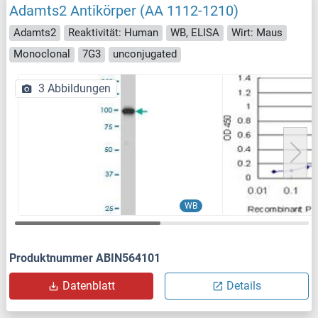
Adamts2 Antikörper (AA 1112-1210)
Adamts2
Reaktivität: Human
WB, ELISA
Wirt: Maus
Monoclonal
7G3
unconjugated
3 Abbildungen
WB
Produktnummer ABIN564101
Datenblatt
Details