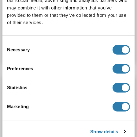
our social media, advertising and analytics partners who
Adamts2 Antikörper (C-Term)
may combine it with other information that you’ve
Adamts2
Reaktivität: Human
WB
Wirt: Kaninchen
provided to them or that they’ve collected from your use
Polyclonal
unconjugated
of their services.
Produktnummer ABIN5618712
Consent
Necessary
Datenblatt
Details
Selection
Preferences
Adamts2 Antikörper (AA 1140-1220)
Statistics
Adamts2
Reaktivität: Human, Maus
WB, ELISA
Wirt: Kaninchen
Polyclonal
unconjugated
Marketing
Produktnummer ABIN7226608
Datenblatt
Details
Show details