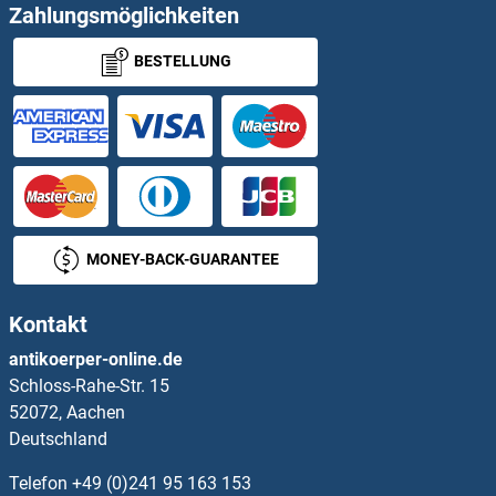
WTX Antikörper
Zahlungsmöglichkeiten
BESTELLUNG
WW Domain Binding Protein 5 Antikörper
WW Domain Containing Adaptor with Coiled-Coil Antikörper
WWC1 Antikörper
WWC3 Antikörper
MONEY-BACK-GUARANTEE
WWOX Antikörper
Kontakt
WWP1 Antikörper
antikoerper-online.de
Schloss-Rahe-Str. 15
WWP2 Antikörper
52072, Aachen
Deutschland
WWTR1 Antikörper
Telefon
+49 (0)241 95 163 153