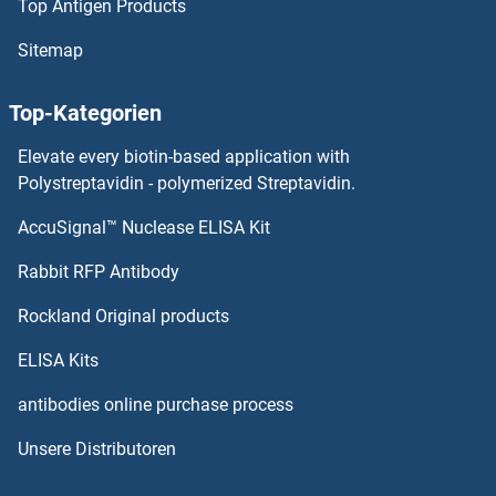
Top Antigen Products
WNT3 Antikörper
Sitemap
WNT2 Antikörper
Top-Kategorien
WNT16 Antikörper
Elevate every biotin-based application with
WNT10B Antikörper
Polystreptavidin - polymerized Streptavidin.
AccuSignal™ Nuclease ELISA Kit
WNT10A Antikörper
Rabbit RFP Antibody
WSB2 Antikörper
Rockland Original products
WT1 Antikörper
ELISA Kits
WTAP Antikörper
antibodies online purchase process
Unsere Distributoren
WTIP Antikörper