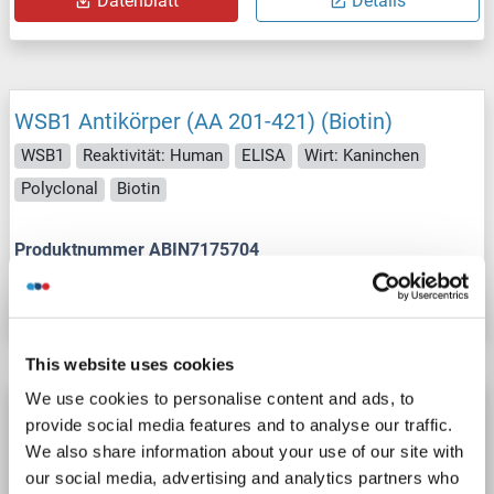
Datenblatt
Details
WSB1 Antikörper (AA 201-421) (Biotin)
WSB1
Reaktivität: Human
ELISA
Wirt: Kaninchen
Polyclonal
Biotin
Produktnummer ABIN7175704
Datenblatt
Details
This website uses cookies
We use cookies to personalise content and ads, to
WSB1 Antikörper (N-Term)
provide social media features and to analyse our traffic.
WSB1
Reaktivität: Human
WB, ELISA, IF, IHC (p)
We also share information about your use of our site with
our social media, advertising and analytics partners who
Wirt: Kaninchen
Polyclonal
unconjugated