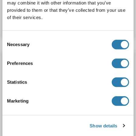
may combine it with other information that you’ve
provided to them or that they’ve collected from your use
Produktnummer ABIN6992130
of their services.
Datenblatt
Details
Consent
Necessary
Selection
WSB1 Antikörper (Middle Region)
Preferences
WSB1
Reaktivität: Human, Maus, Ratte, Rind (Kuh), Hund, Meerschweinchen, Pferd, Schwein, Kaninchen
WB
Wirt: Kaninchen
Polyclonal
unconjugated
Statistics
1 image
Marketing
Show details