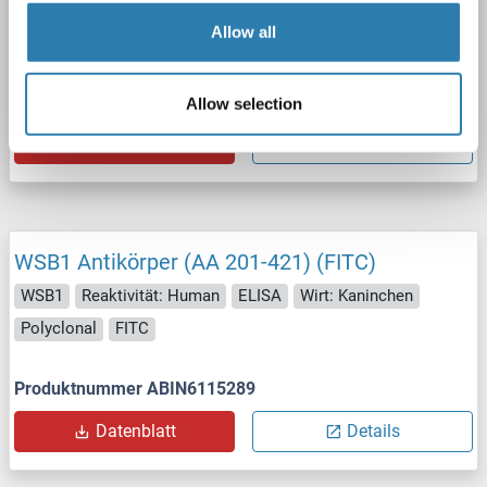
WB
Allow all
Produktnummer ABIN2788992
Allow selection
Datenblatt
Details
WSB1 Antikörper (AA 201-421) (FITC)
WSB1
Reaktivität: Human
ELISA
Wirt: Kaninchen
Polyclonal
FITC
Produktnummer ABIN6115289
Datenblatt
Details