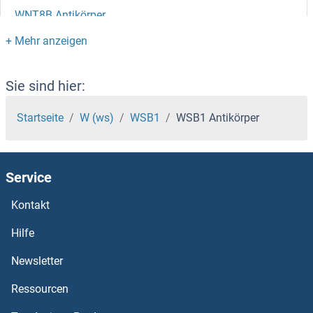
WNT8B Antikörper
WNT8A Antikörper
WNT7B Antikörper
Sie sind hier:
WNT7A Antikörper
Startseite
W (ws)
WSB1
WSB1 Antikörper
WNT6 Antikörper
Service
WNT5B Antikörper
Kontakt
WNT5A Antikörper
Hilfe
WNT4 Antikörper
Newsletter
Ressourcen
WNT3A Antikörper