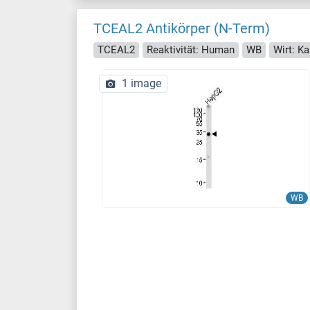
TCEAL2 Antikörper (N-Term)
TCEAL2
Reaktivität: Human
WB
Wirt: K
1 image
WB