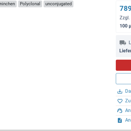
aninchen
Polyclonal
unconjugated
789
Zzgl.
100 
L
Liefe
Da
Zu
An
An