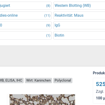
ugiert
Western Blotting (WB)
(8)
dies-online
Reaktivität: Maus
(11)
30
IgG
(9)
Biotin
(1)
Produ
WB, ELISA, IHC
Wirt: Kaninchen
Polyclonal
525
Zzgl.
100 