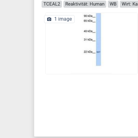
TCEAL2
Reaktivität: Human
WB
Wirt: K
1 image