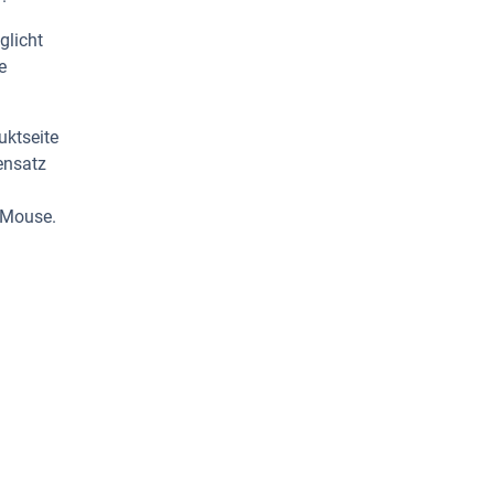
glicht
e
uktseite
ensatz
 Mouse.