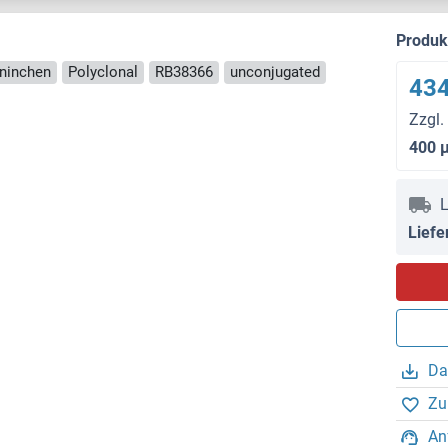
Produ
aninchen
Polyclonal
RB38366
unconjugated
434
Zzgl.
400 
L
Liefe
Da
Zu
An