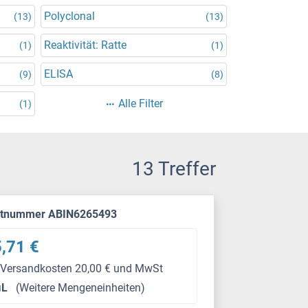
Polyclonal
(13)
(13)
Reaktivität: Ratte
(1)
(1)
ELISA
(9)
(8)
Alle Filter
(1)
13 Treffer
ktnummer ABIN6265493
,71 €
 Versandkosten 20,00 € und MwSt
μL
(Weitere Mengeneinheiten)