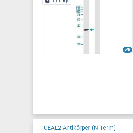
1 image
WB
TCEAL2 Antikörper (N-Term)