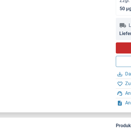
Zzgl.
50 μ
L
Liefe
Da
Zu
An
An
Produ