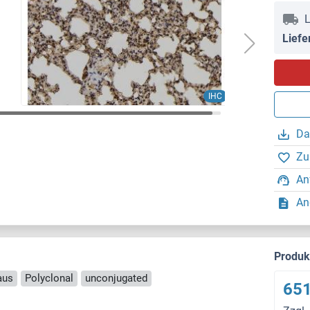
L
Liefe
IHC
Da
Zu
An
An
Produ
aus
Polyclonal
unconjugated
651