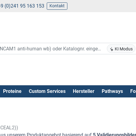
9 (0)241 95 163 153
Kontakt
KI Modus
Proteine
Custom Services
Hersteller
Pathways
Fo
(TCEAL2))
us unserem Produktangebot basierend auf
5 Validierungsbilde