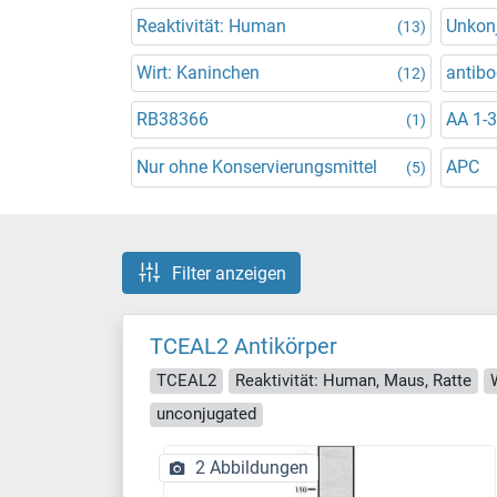
Reaktivität: Human
Unkonj
(13)
Wirt: Kaninchen
antibo
(12)
RB38366
AA 1-
(1)
Nur ohne Konservierungsmittel
APC
(5)
Filter anzeigen
TCEAL2 Antikörper
TCEAL2
Reaktivität: Human, Maus, Ratte
unconjugated
2 Abbildungen