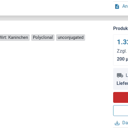
An
Produ
Wirt: Kaninchen
Polyclonal
unconjugated
1.3
Zzgl.
200 
L
Liefe
Da