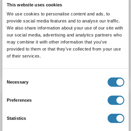
This website uses cookies
We use cookies to personalise content and ads, to
provide social media features and to analyse our traffic.
We also share information about your use of our site with
ELISA
our social media, advertising and analytics partners who
may combine it with other information that you’ve
provided to them or that they’ve collected from your use
Produktnummer ABIN6970484
of their services.
Datenblatt
Details
Consent
Necessary
Selection
SOCS3 ELISA Kit
Preferences
SOCS3
Reaktivität: Maus
Colorimetric
Sandwich ELISA
0.156 ng/mL - 10 ng/mL
Plasma, Serum
Statistics