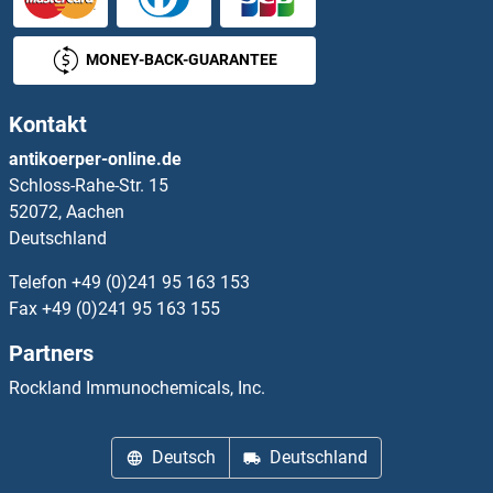
Soluble Tumor Necrosis Factor Receptor Type 1 ELISA Kits
MONEY-BACK-GUARANTEE
Soluble Tumor Necrosis Factor Receptor Type 2 ELISA Kits
Kontakt
Solute Carrier Family 17 (Acidic Sugar Transporter), Member 5 ELISA Kits
antikoerper-online.de
Schloss-Rahe-Str. 15
Solute Carrier Family 18 (Vesicular Acetylcholine), Member 3 ELISA Kits
52072, Aachen
Deutschland
Solute Carrier Family 3 (Activators of Dibasic and Neutral Amino Acid Transport), Member 2 ELISA Kits
Telefon
+49 (0)241 95 163 153
Solute Carrier Family 30 (Zinc Transporter), Member 1 ELISA Kits
Fax
+49 (0)241 95 163 155
Partners
Solute Carrier Family 40 (Iron-Regulated Transporter), Member 1 ELISA Kits
Rockland Immunochemicals, Inc.
Solute Carrier Family 6 (Neurotransmitter Transporter, serotonin), Member 4 ELISA Kits
Deutsch
Deutschland
Solute Carrier Family 6 (Neutral Amino Acid Transporter), Member 19 ELISA Kits