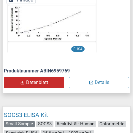
ELISA
Produktnummer ABIN6959769
Datenblatt
Details
SOCS3 ELISA Kit
Small Sample
SOCS3
Reaktivität: Human
Colorimetric
Sandwich ELISA
15.6 pg/mL - 1000 pg/mL