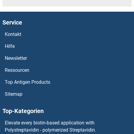
SNTB1 ELISA Kits
Service
SNTA1 ELISA Kits
Kontakt
SNRPD1 ELISA Kits
Hilfe
SNRPC ELISA Kits
Newsletter
Ressourcen
SNRK ELISA Kits
Top Antigen Products
SNIP1 ELISA Kits
Sitemap
SNF8 ELISA Kits
Top-Kategorien
SND1 ELISA Kits
Elevate every biotin-based application with
SNCG ELISA Kits
Polystreptavidin - polymerized Streptavidin.