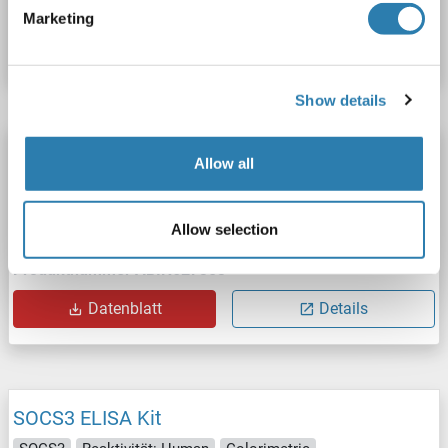
Produktnummer ABIN2951606
Marketing
Datenblatt
Details
Show details
SOCS3 ELISA Kit
Allow all
SOCS3
Reaktivität: Ratte
Colorimetric
Sandwich ELISA
250-5000 pg/mL
Cell Culture Supernatant, Plasma, Serum, Tissue Homogenate
Allow selection
Produktnummer ABIN627353
Datenblatt
Details
SOCS3 ELISA Kit