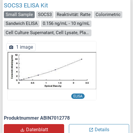
SOCS3 ELISA Kit
Small Sample
SOCS3
Reaktivität: Ratte
Colorimetric
Sandwich ELISA
0.156 ng/mL - 10 ng/mL
Cell Culture Supernatant, Cell Lysate, Plasma, Serum, Tissue Homogenate
1 image
ELISA
Produktnummer ABIN7012778
Datenblatt
Details