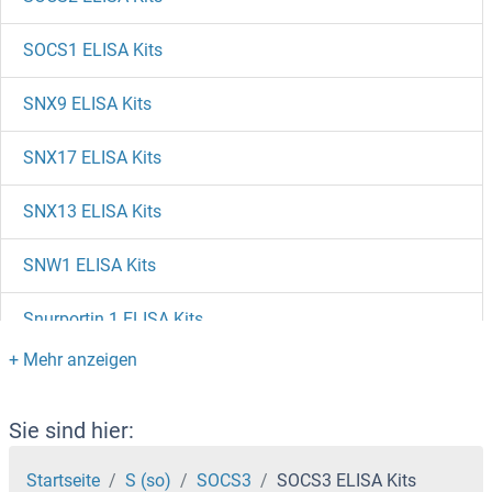
SOCS1 ELISA Kits
SNX9 ELISA Kits
SNX17 ELISA Kits
SNX13 ELISA Kits
SNW1 ELISA Kits
Snurportin 1 ELISA Kits
SNURF ELISA Kits
Sntn ELISA Kits
Sie sind hier:
SNTB2 ELISA Kits
Startseite
S (so)
SOCS3
SOCS3 ELISA Kits