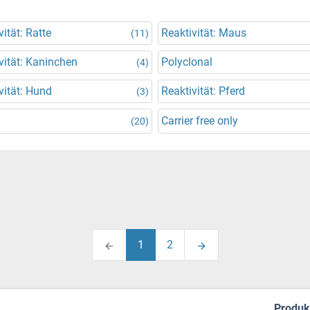
vität: Ratte
Reaktivität: Maus
(11)
vität: Kaninchen
Polyclonal
(4)
vität: Hund
Reaktivität: Pferd
(3)
Carrier free only
(20)
1
2
Produ