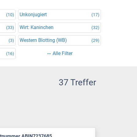
Unkonjugiert
(10)
(17)
Wirt: Kaninchen
(33)
(32)
Western Blotting (WB)
(3)
(29)
Alle Filter
(16)
37 Treffer
ktnummer ABIN7237685