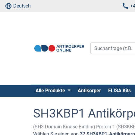
Deutsch
+4
Alle Produkte
Antikörper
ELISA Kits
SH3KBP1 Antikörp
(SH3-Domain Kinase Binding Protein 1 (SH3KB
Wählen Sie einen von
37 SH3KBP1-Antikörpern