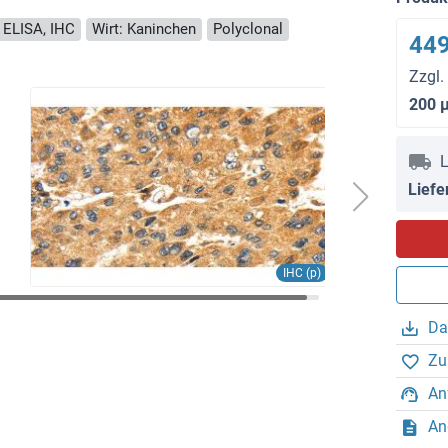
ELISA, IHC
Wirt: Kaninchen
Polyclonal
449
Zzgl.
200 
L
Liefe
IHC (p)
Da
Zu
An
An