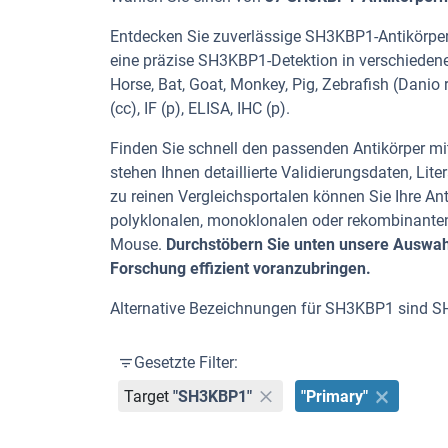
Entdecken Sie zuverlässige SH3KBP1-Antikörper 
eine präzise SH3KBP1-Detektion in verschiedene
Horse, Bat, Goat, Monkey, Pig, Zebrafish (Danio
(cc), IF (p), ELISA, IHC (p).
Finden Sie schnell den passenden Antikörper mit
stehen Ihnen detaillierte Validierungsdaten, L
zu reinen Vergleichsportalen können Sie Ihre An
polyklonalen, monoklonalen oder rekombinanten
Mouse.
Durchstöbern Sie unten unsere Auswahl
Forschung effizient voranzubringen.
Alternative Bezeichnungen für SH3KBP1 sind 
Gesetzte Filter:
Target
"SH3KBP1"
"Primary"