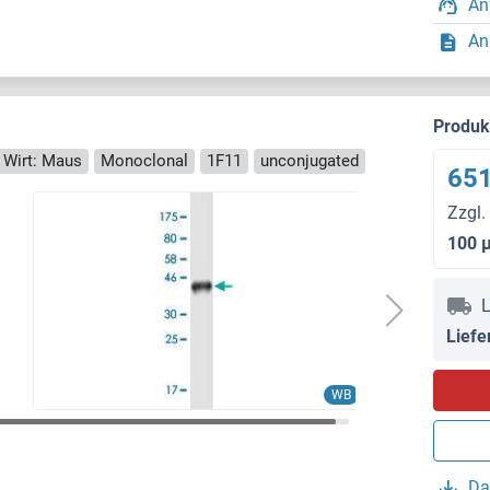
An
An
Produ
Wirt: Maus
Monoclonal
1F11
unconjugated
651
Zzgl.
100 
L
Liefe
WB
Da