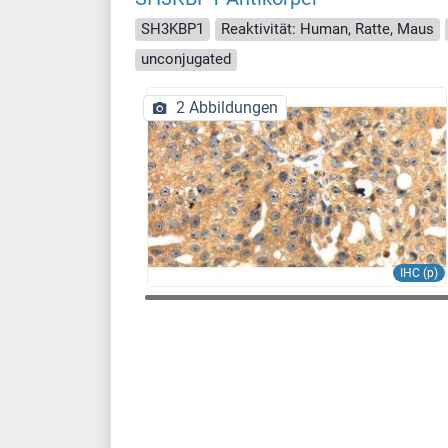
SH3KBP1
Reaktivität: Human, Ratte, Maus
unconjugated
2 Abbildungen
IHC (p)