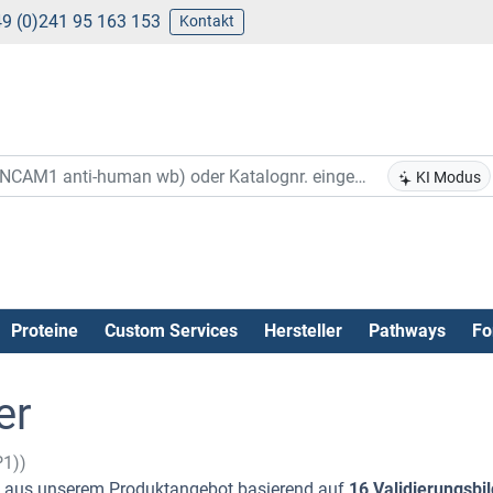
9 (0)241 95 163 153
Kontakt
KI Modus
Proteine
Custom Services
Hersteller
Pathways
Fo
er
P1))
aus unserem Produktangebot basierend auf
16 Validierungsbi