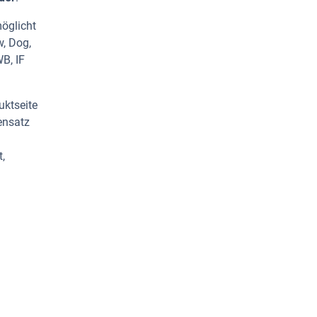
möglicht
w, Dog,
B, IF
uktseite
ensatz
,