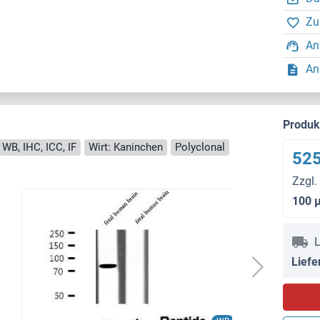
Zu
An
An
Produ
WB, IHC, ICC, IF
Wirt: Kaninchen
Polyclonal
525
Zzgl.
100 
L
Liefe