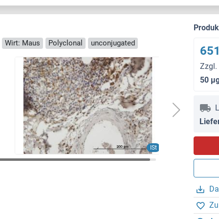
Produ
Wirt: Maus
Polyclonal
unconjugated
651
Zzgl.
50 μ
L
Liefe
ISt
Da
Zu