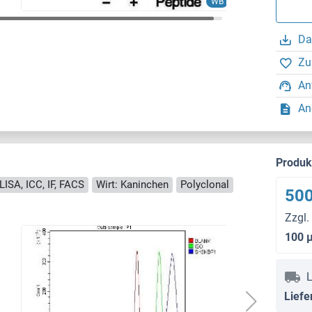
WB
Da
Zu
An
An
Produ
LISA, ICC, IF, FACS
Wirt: Kaninchen
Polyclonal
500
Zzgl.
100 
L
Liefe