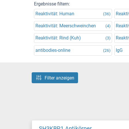
Ergebnisse filtern:
Reaktivität: Human
Reakti
(36)
Reaktivität: Meerschweinchen
Reakti
(4)
Reaktivität: Rind (Kuh)
Reakti
(3)
antibodies-online
IgG
(26)
Filter anzeigen
SH3KBP1 Antikörper