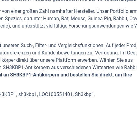
von einer großen Zahl namhafter Hersteller. Unser Portfolio er
n Spezies, darunter Human, Rat, Mouse, Guinea Pig, Rabbit, Co
 rerio), und unterstützt vielfältige Forschungsanwendungen wie W
 unseren Such-, Filter- und Vergleichsfunktionen. Auf jeder Prod
iteraturreferenzen und Kundenbewertungen zur Verfügung. Im Geg
tikörper direkt über unsere Plattform erwerben. Wählen Sie aus
 SH3KBP1-Antikörpern aus verschiedenen Wirtsarten wie Rabbit
 an SH3KBP1-Antikörpern und bestellen Sie direkt, um Ihre
SH3KBP1, sh3kbp1, LOC100551401, Sh3kbp1.