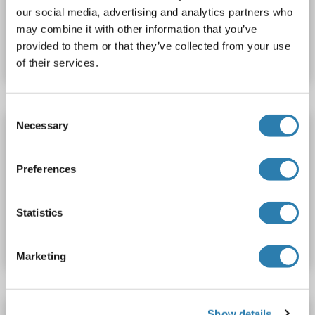
our social media, advertising and analytics partners who
Produktnummer ABIN2151417
may combine it with other information that you’ve
provided to them or that they’ve collected from your use
Datenblatt
Details
of their services.
Consent
Necessary
Secernin 1 Antikörper (HRP)
Selection
SCRN1
Reaktivität: Human
WB, IHC, ELISA
Preferences
Wirt: Kaninchen
Polyclonal
HRP
Produktnummer ABIN2151416
Statistics
Datenblatt
Details
Marketing
Show details