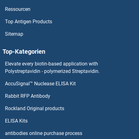
Ressourcen
SEC22b Vesicle Trafficking Protein Antikörper
Top Antigen Products
SEC22A Antikörper
Sitemap
SEC16B Antikörper
Top-Kategorien
SEC16A Antikörper
Elevate every biotin-based application with
Polystreptavidin - polymerized Streptavidin.
SEC14L4 Antikörper
AccuSignal™ Nuclease ELISA Kit
Secernin 3 Antikörper
Rabbit RFP Antibody
SECISBP2 Antikörper
Rockland Original products
Secreted Frizzled-Related Protein 1 Antikörper
ELISA Kits
antibodies online purchase process
Secretin Antikörper