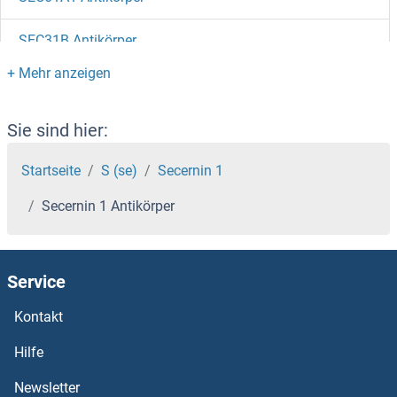
SEC31B Antikörper
SEC31A Antikörper
SEC24D Antikörper
Sie sind hier:
SEC24C Antikörper
Startseite
S (se)
Secernin 1
Secernin 1 Antikörper
SEC24A Antikörper
SEC23IP Antikörper
Service
SEC23A Antikörper
Kontakt
Sec23 Homolog B Antikörper
Hilfe
Newsletter
SEC22C Antikörper