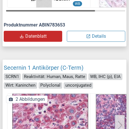
WB
Produktnummer ABIN783653
Datenblatt
Details
Secernin 1 Antikörper (C-Term)
SCRN1
Reaktivität: Human, Maus, Ratte
WB, IHC (p), EIA
Wirt: Kaninchen
Polyclonal
unconjugated
2 Abbildungen