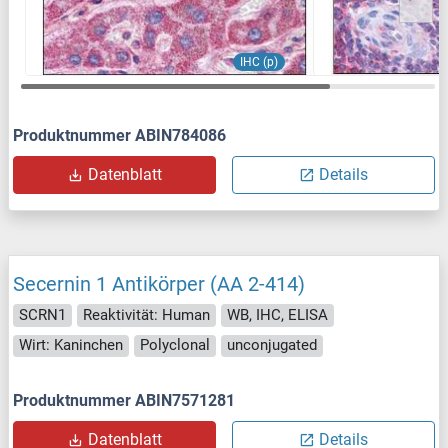
IHC (p)
Produktnummer ABIN784086
Datenblatt
Details
Secernin 1 Antikörper (AA 2-414)
SCRN1
Reaktivität: Human
WB, IHC, ELISA
Wirt: Kaninchen
Polyclonal
unconjugated
Produktnummer ABIN7571281
Datenblatt
Details