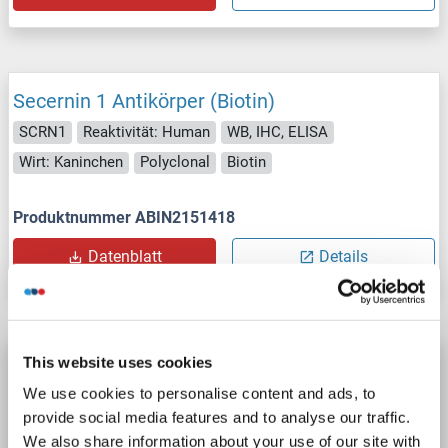
Secernin 1 Antikörper (Biotin)
SCRN1
Reaktivität: Human
WB, IHC, ELISA
Wirt: Kaninchen
Polyclonal
Biotin
Produktnummer ABIN2151418
Datenblatt
Details
This website uses cookies
Secernin 1 Antikörper (FITC)
We use cookies to personalise content and ads, to
SCRN1
Reaktivität: Human
WB, IHC, ELISA
provide social media features and to analyse our traffic.
Wirt: Kaninchen
Polyclonal
FITC
We also share information about your use of our site with