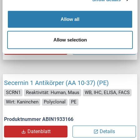
Secernin 1 Antikörper (AA 10-37)
SCRN1
Reaktivität: Human, Maus
WB, IHC, ELISA, FACS
Wirt: Kaninchen
Polyclonal
unconjugated
Allow all
Produktnummer ABIN2580284
Allow selection
Datenblatt
Details
Secernin 1 Antikörper (AA 10-37) (PE)
SCRN1
Reaktivität: Human, Maus
WB, IHC, ELISA, FACS
Wirt: Kaninchen
Polyclonal
PE
Produktnummer ABIN1933166
Datenblatt
Details