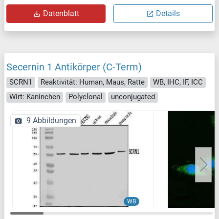
Datenblatt
Details
Secernin 1 Antikörper (C-Term)
SCRN1
Reaktivität: Human, Maus, Ratte
WB, IHC, IF, ICC
Wirt: Kaninchen
Polyclonal
unconjugated
9 Abbildungen
WB