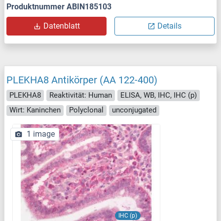
Produktnummer ABIN185103
Datenblatt
Details
PLEKHA8 Antikörper (AA 122-400)
PLEKHA8
Reaktivität: Human
ELISA, WB, IHC, IHC (p)
Wirt: Kaninchen
Polyclonal
unconjugated
1 image
IHC (p)