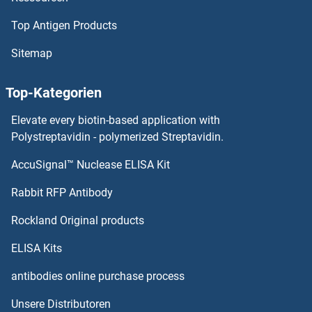
Top Antigen Products
PLCXD1 Antikörper
Sitemap
PLCL2 Antikörper
Top-Kategorien
PLCL1 Antikörper
Elevate every biotin-based application with
PLCH1 Antikörper
Polystreptavidin - polymerized Streptavidin.
AccuSignal™ Nuclease ELISA Kit
PLCE1 Antikörper
Rabbit RFP Antibody
PLEKHB1 Antikörper
Rockland Original products
PLEKHB2 Antikörper
ELISA Kits
PLEKHF1 Antikörper
antibodies online purchase process
Unsere Distributoren
PLEKHF2 Antikörper