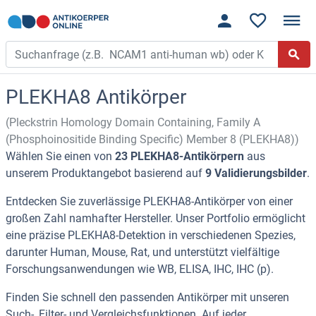
PLEKHA8 Antikörper
(Pleckstrin Homology Domain Containing, Family A
(Phosphoinositide Binding Specific) Member 8 (PLEKHA8))
Wählen Sie einen von
23 PLEKHA8-Antikörpern
aus
unserem Produktangebot basierend auf
9 Validierungsbilder
.
Entdecken Sie zuverlässige PLEKHA8-Antikörper von einer
großen Zahl namhafter Hersteller. Unser Portfolio ermöglicht
eine präzise PLEKHA8-Detektion in verschiedenen Spezies,
darunter Human, Mouse, Rat, und unterstützt vielfältige
Forschungsanwendungen wie WB, ELISA, IHC, IHC (p).
Finden Sie schnell den passenden Antikörper mit unseren
Such-, Filter- und Vergleichsfunktionen. Auf jeder