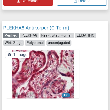
Datenblatt
Details
PLEKHA8 Antikörper (C-Term)
Verified
PLEKHA8
Reaktivität: Human
ELISA, IHC
Wirt: Ziege
Polyclonal
unconjugated
1 image
IHC