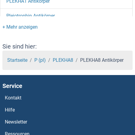
PLEKHA1 Antikörper
Pleiotrophin Antikörper
Pleckstrin 2 Antikörper
Pleckstrin Antikörper
Sie sind hier:
PLEC Antikörper
Startseite
P (pl)
PLEKHA8
PLEKHA8 Antikörper
PLD6 Antikörper
Service
PLD5 Antikörper
Kontakt
PLD3 Antikörper
Hilfe
PLD1 Antikörper
Newsletter
Ressourcen
PLCz1 Antikörper