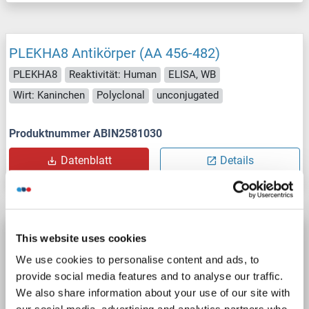
PLEKHA8 Antikörper (AA 456-482)
PLEKHA8
Reaktivität: Human
ELISA, WB
Wirt: Kaninchen
Polyclonal
unconjugated
Produktnummer ABIN2581030
Datenblatt
Details
PLEKHA8 Antikörper (AA 456-482) (PE)
This website uses cookies
PLEKHA8
Reaktivität: Human
ELISA, WB
We use cookies to personalise content and ads, to
provide social media features and to analyse our traffic.
Wirt: Kaninchen
Polyclonal
PE
We also share information about your use of our site with