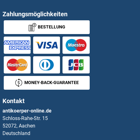
PLEKHG2 Antikörper
Zahlungsmöglichkeiten
BESTELLUNG
PLEKHG4 Antikörper
PLEKHG5 Antikörper
PLEKHG6 Antikörper
PLEKHM1 Antikörper
MONEY-BACK-GUARANTEE
PLEKHM2 Antikörper
Kontakt
PLEKHO1 Antikörper
antikoerper-online.de
Schloss-Rahe-Str. 15
PLEKHO2 Antikörper
52072, Aachen
Deutschland
Plet1 Antikörper