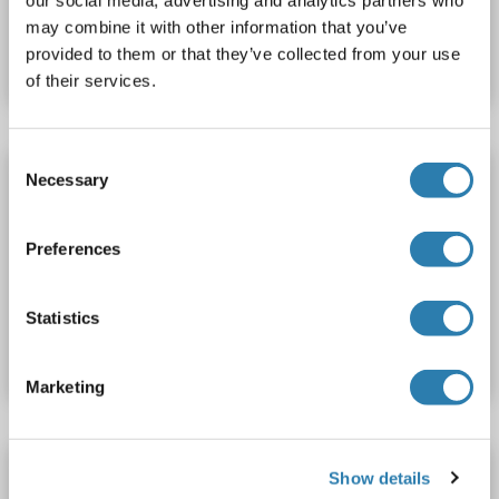
our social media, advertising and analytics partners who
Produktnummer ABIN1924581
may combine it with other information that you’ve
provided to them or that they’ve collected from your use
Datenblatt
Details
of their services.
Consent
PLEKHA8 Antikörper (AA 456-482) (Biotin)
Necessary
Selection
PLEKHA8
Reaktivität: Human
ELISA, WB
Wirt: Kaninchen
Polyclonal
Biotin
Preferences
Produktnummer ABIN1924579
Statistics
Datenblatt
Details
Marketing
PLEKHA8 Antikörper (AA 456-482) (FITC)
Show details