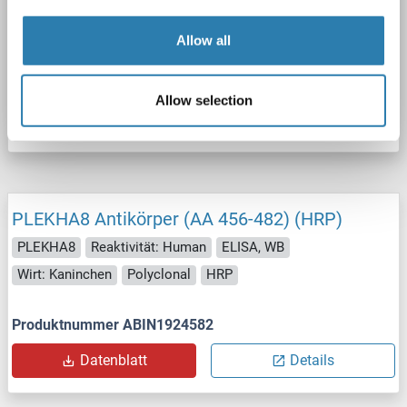
PLEKHA8
Reaktivität: Human
ELISA, WB
Wirt: Kaninchen
Polyclonal
FITC
Allow all
Produktnummer ABIN1924580
Allow selection
Datenblatt
Details
PLEKHA8 Antikörper (AA 456-482) (HRP)
PLEKHA8
Reaktivität: Human
ELISA, WB
Wirt: Kaninchen
Polyclonal
HRP
Produktnummer ABIN1924582
Datenblatt
Details