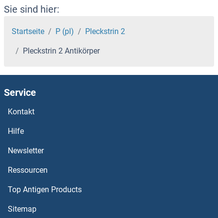
PLCL2 Antikörper
Sie sind hier:
PLCL1 Antikörper
Startseite
P (pl)
Pleckstrin 2
Pleckstrin 2 Antikörper
PLCH1 Antikörper
PLCE1 Antikörper
Service
PLCD4 Antikörper
Kontakt
PLCD1 Antikörper
Hilfe
Newsletter
PLCB3 Antikörper
Ressourcen
PLC Antikörper
Top Antigen Products
PLBD2 Antikörper
Sitemap