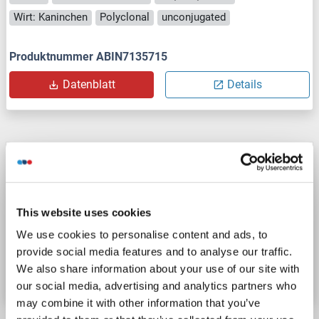
Wirt: Kaninchen
Polyclonal
unconjugated
Produktnummer ABIN7135715
Datenblatt
Details
Pleckstrin 2 Antikörper
PLEK2
Reaktivität: Human, Maus, Ratte
WB, IHC, ELISA
Wirt: Kaninchen
Polyclonal
unconjugated
This website uses cookies
We use cookies to personalise content and ads, to
Produktnummer ABIN7117577
provide social media features and to analyse our traffic.
We also share information about your use of our site with
Datenblatt
Details
our social media, advertising and analytics partners who
may combine it with other information that you’ve