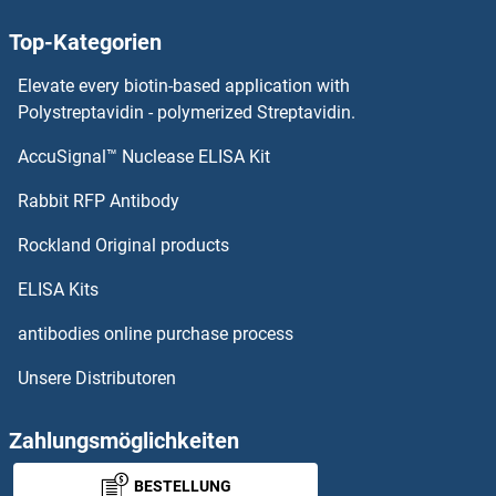
PLBD1 Antikörper
Top-Kategorien
PLAUR Antikörper
Elevate every biotin-based application with
Polystreptavidin - polymerized Streptavidin.
PLAU Antikörper
AccuSignal™ Nuclease ELISA Kit
Pleiotrophin Antikörper
Rabbit RFP Antibody
PLEKHA1 Antikörper
Rockland Original products
PLEKHA2 Antikörper
ELISA Kits
antibodies online purchase process
PLEKHA3 Antikörper
Unsere Distributoren
PLEKHA4 Antikörper
Zahlungsmöglichkeiten
PLEKHA5 Antikörper
BESTELLUNG