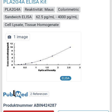
PLA2G4A ELISA Kit
PLA2G4A
Reaktivität: Maus
Colorimetric
Sandwich ELISA
62.5 pg/mL - 4000 pg/mL
Cell Lysate, Tissue Homogenate
1 image
ELISA
2 Referenzen
Produktnummer ABIN424287