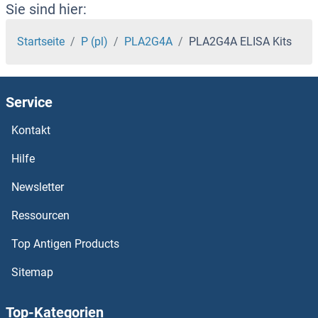
PLA1A ELISA Kits
Sie sind hier:
PKN1 ELISA Kits
Startseite
P (pl)
PLA2G4A
PLA2G4A ELISA Kits
PKMYT1 ELISA Kits
Service
PKM2 ELISA Kits
Kontakt
PKM ELISA Kits
Hilfe
PKLR ELISA Kits
Newsletter
Ressourcen
PKIG ELISA Kits
Top Antigen Products
PKIB ELISA Kits
Sitemap
PKIA ELISA Kits
Top-Kategorien