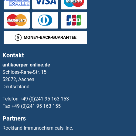
PLAGL1 ELISA Kits
PLAGL2 ELISA Kits
MONEY-BACK-GUARANTEE
Plakophilin 1 ELISA Kits
Kontakt
Plakophilin 2 ELISA Kits
antikoerper-online.de
Schloss-Rahe-Str. 15
PLAP ELISA Kits
52072, Aachen
Deutschland
Plasmin ELISA Kits
Telefon
+49 (0)241 95 163 153
PLAT ELISA Kits
Fax
+49 (0)241 95 163 155
Partners
Platelet activating factor ELISA Kits
Rockland Immunochemicals, Inc.
Platelet Factor 4 ELISA Kits