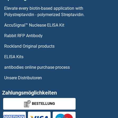
PKD2 ELISA Kits
Elevate every biotin-based application with
PKD2 ELISA Kits
Polystreptavidin - polymerized Streptavidin.
AccuSignal™ Nuclease ELISA Kit
PKD1 ELISA Kits
Rabbit RFP Antibody
PLA2G4D ELISA Kits
Rockland Original products
PLA2G5 ELISA Kits
ELISA Kits
PLA2G6 ELISA Kits
antibodies online purchase process
Unsere Distributoren
PLA2G7 ELISA Kits
PLA2R1 ELISA Kits
Zahlungsmöglichkeiten
BESTELLUNG
PLAA ELISA Kits
PLAC1 ELISA Kits