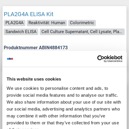
PLA2G4A ELISA Kit
PLA2G4A
Reaktivität: Human
Colorimetric
Sandwich ELISA
Cell Culture Supernatant, Cell Lysate, Plasma, Serum, Tissue Lysate
Produktnummer ABIN4884173
Datenblatt
Details
This website uses cookies
We use cookies to personalise content and ads, to
PLA2G4A ELISA Kit
provide social media features and to analyse our traffic.
QuickTest
PLA2G4A
Reaktivität: Ratte
Colorimetric
We also share information about your use of our site with
Sandwich ELISA
0.156 ng/mL - 10 ng/mL
our social media, advertising and analytics partners who
may combine it with other information that you’ve
Cell Culture Supernatant, Cell Lysate, Plasma, Serum, Tissue Lysate
provided to them or that they’ve collected from your use